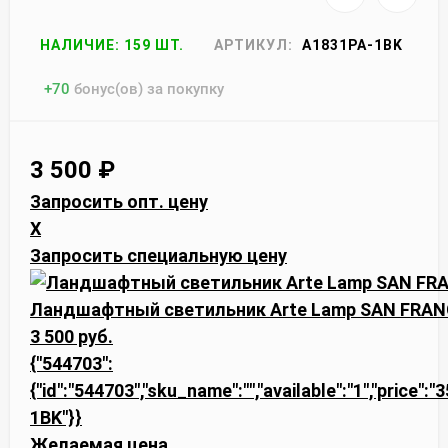
НАЛИЧИЕ: 159 ШТ.
АРТИКУЛ:
A1831PA-1BK
+
70
бонус(ов) за покупку
3 500
₽
Запросить опт. цену
X
Запросить специальную цену
Ландшафтный светильник Arte Lamp SAN FRAN
3 500 руб.
{"544703":
{"id":"544703","sku_name":"","available":"1","price":
1BK"}}
Желаемая цена