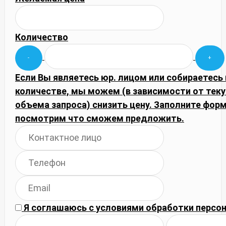
Количество
Если Вы являетесь юр. лицом или собираетесь
количестве, мы можем (в зависимости от тек
объема запроса) снизить цену. Заполните фор
посмотрим что сможем предложить.
Я соглашаюсь с
условиями обработки
персон