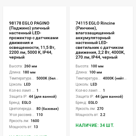
98178 EGLO PAGINO
74115 EGLO Rincine
(Паджино) уличный
(Ринчине),
настенный LED-
влагозащищенный
прожектор с датчиками
аккумуляторный
движения и
настенный LED-
освещенности, 11,5 Вт,
светильник с датчиком
2200 лм, 5000 К, IP44,
движения, 2,2 Вт, 4000K,
черный
270 лм, IP44, черный
Высота:
260 мм
Высота:
100 мм
Длина:
180 мм
Длина:
100 мм
Температура света:
5000K (белый)
Температура света:
4000K (нейтральный)
Цоколь:
LED
Цоколь:
LED
Кол-во ламп или LED:
1
Кол-во ламп или LED:
1
Защита IP:
44 (для ванной)
Защита IP:
44 (для ванной)
Бренд:
EGLO
Бренд:
EGLO
Цветопередача (CRI):
80 (базовая)
Яркость лм:
270
Угол рассеивания света °:
110
Мощность вт:
2.2
Яркость лм:
1600
НАЛИЧИЕ: 34 ШТ.
Мощность вт:
13