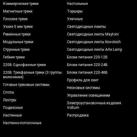
Коммерческие треки
Настольные
Магнитные треки
Торшеры
Плоские треки
Уличные
Узкие 5 мм треки
Светодиодные лампы
Ременные треки
Светодиодные ленты Maytoni
Модульные треки
Светодиодные ленты Novotech
Струнные треки
Светодиодные ленты Arte Lamp
Гибкие треки
Блоки питания 220-12В
220В Однофазные треки
Блоки питания 220-24В
220В Трехфазные треки (3 группы
Блоки питания 220-48В
включения)
Профиль для лент
Готовые трековые системы
Неоновые системы
Споты
Управление освещением
Люстры
Электроустановочные изделия
Подвесные
Voltum
Настенные
Распродажа
Настенно-потолочные