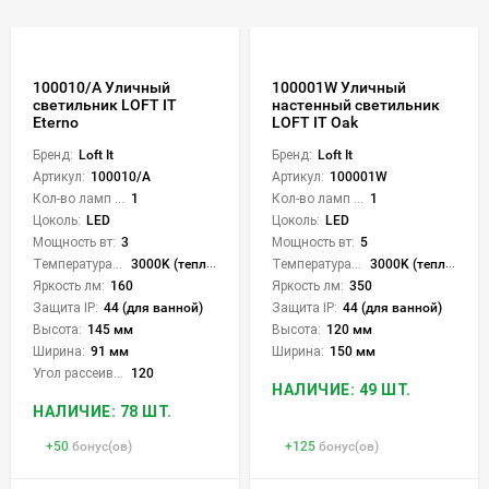
100010/A Уличный
100001W Уличный
светильник LOFT IT
настенный светильник
Eterno
LOFT IT Oak
Бренд:
Loft It
Бренд:
Loft It
Артикул:
100010/A
Артикул:
100001W
Кол-во ламп или LED:
1
Кол-во ламп или LED:
1
Цоколь:
LED
Цоколь:
LED
Мощность вт:
3
Мощность вт:
5
Температура света:
3000K (теплый)
Температура света:
3000K (теплый)
Яркость лм:
160
Яркость лм:
350
Защита IP:
44 (для ванной)
Защита IP:
44 (для ванной)
Высота:
145 мм
Высота:
120 мм
Ширина:
91 мм
Ширина:
150 мм
Угол рассеивания света °:
120
НАЛИЧИЕ: 49 ШТ.
НАЛИЧИЕ: 78 ШТ.
+
50
бонус(ов)
+
125
бонус(ов)