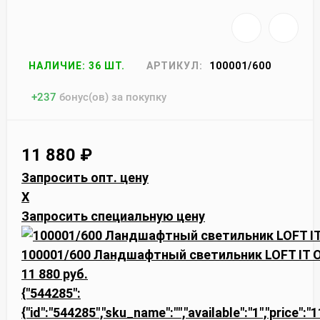
НАЛИЧИЕ: 36 ШТ.
АРТИКУЛ:
100001/600
+
237
бонус(ов) за покупку
11 880
₽
Запросить опт. цену
X
Запросить специальную цену
100001/600 Ландшафтный светильник LOFT IT 
11 880 руб.
{"544285":
{"id":"544285","sku_name":"","available":"1","price":