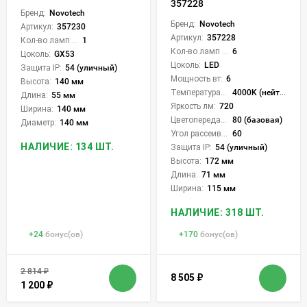
357228
Бренд:
Novotech
Бренд:
Novotech
Артикул:
357230
Артикул:
357228
Кол-во ламп или LED:
1
Кол-во ламп или LED:
6
Цоколь:
GX53
Цоколь:
LED
Защита IP:
54 (уличный)
Мощность вт:
6
Высота:
140 мм
Температура света:
4000K (нейтральный)
Длина:
55 мм
Яркость лм:
720
Ширина:
140 мм
Цветопередача (CRI):
80 (базовая)
Диаметр:
140 мм
Угол рассеивания света °:
60
НАЛИЧИЕ: 134 ШТ.
Защита IP:
54 (уличный)
Высота:
172 мм
Длина:
71 мм
Ширина:
115 мм
НАЛИЧИЕ: 318 ШТ.
+
24
бонус(ов)
+
170
бонус(ов)
2 814
₽
8 505
₽
1 200
₽