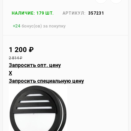
НАЛИЧИЕ: 179 ШТ.
АРТИКУЛ:
357231
+
24
бонус(ов) за покупку
1 200
₽
2 814
₽
Запросить опт. цену
X
Запросить специальную цену