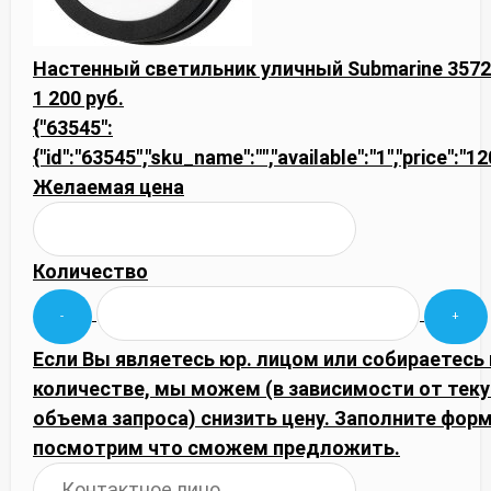
Настенный светильник уличный Submarine 357
1 200 руб.
{"63545":
{"id":"63545","sku_name":"","available":"1","price":"1
Желаемая цена
Количество
Если Вы являетесь юр. лицом или собираетесь
количестве, мы можем (в зависимости от тек
объема запроса) снизить цену. Заполните фор
посмотрим что сможем предложить.