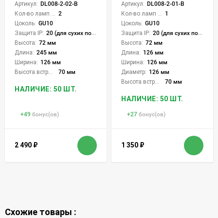
Артикул:
DL008-2-02-B
Артикул:
DL008-2-01-B
Кол-во ламп или LED:
2
Кол-во ламп или LED:
1
Цоколь:
GU10
Цоколь:
GU10
Защита IP:
20 (для сухих пом.)
Защита IP:
20 (для сухих пом.)
Высота:
72 мм
Высота:
72 мм
Длина:
245 мм
Длина:
126 мм
Ширина:
126 мм
Ширина:
126 мм
Высота встройки:
70 мм
Диаметр:
126 мм
Высота встройки:
70 мм
НАЛИЧИЕ: 50 ШТ.
НАЛИЧИЕ: 50 ШТ.
+
49
бонус(ов)
+
27
бонус(ов)
2 490
₽
1 350
₽
Схожие товары :