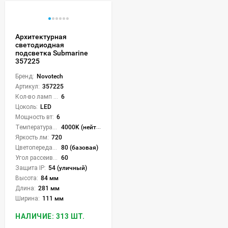
Архитектурная
светодиодная
подсветка Submarine
357225
Бренд:
Novotech
Артикул:
357225
Кол-во ламп или LED:
6
Цоколь:
LED
Мощность вт:
6
Температура света:
4000K (нейтральный)
Яркость лм:
720
Цветопередача (CRI):
80 (базовая)
Угол рассеивания света °:
60
Защита IP:
54 (уличный)
Высота:
84 мм
Длина:
281 мм
Ширина:
111 мм
НАЛИЧИЕ: 313 ШТ.