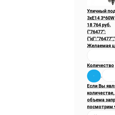
Уличный под
3xE14 3*60W
18 764 руб.
{"76477":
{"id":"76477",
Желаемая ц
Количество
Если Вы явл
количестве,
объема запр
посмотрим 