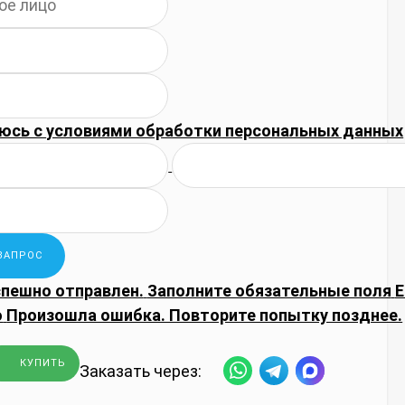
юсь с
условиями обработки
персональных данных
спешно отправлен.
Заполните обязательные поля
E
о
Произошла ошибка. Повторите попытку позднее.
КУПИТЬ
Заказать через: