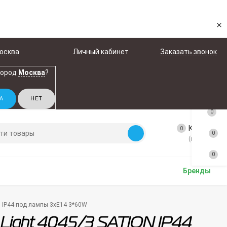
×
осква
Личный кабинет
Заказать звонок
город
Москва
?
0
Корзина
0
0
(пусто)
0
Бренды
N IP44 под лампы 3xE14 3*60W
Light 4045/3 SATION IP44