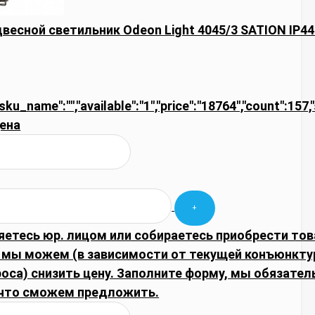
весной светильник Odeon Light 4045/3 SATION IP4
"sku_name":"","available":"1","price":"18764","count":157,
ена
яетесь юр. лицом или собираетесь приобрести тов
 мы можем (в зависимости от текущей конъюнкту
оса) снизить цену. Заполните форму, мы обязател
что сможем предложить.