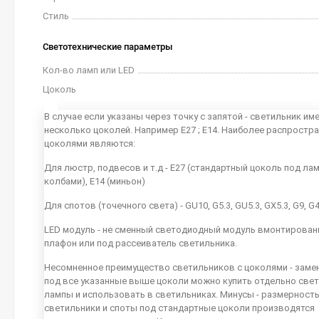
Стиль
Светотехнические параметры
Кол-во ламп или LED
Цоколь
В случае если указаны через точку с запятой - светильник им
несколько цоколей. Например E27 ; E14. Наиболее распростр
цоколями являются:
Для люстр, подвесов и т.д - E27 (стандартный цоколь под ла
колбами), E14 (миньон)
Для спотов (точечного света) - GU10, G5.3, GU5.3, GX5.3, G9, G
LED модуль - не сменный светодиодный модуль вмонтирован
плафон или под рассеиватель светильника.
Несомненное преимущество светильников с цоколями - заме
под все указанные выше цоколи можно купить отдельно све
лампы и использовать в светильниках. Минусы - размерность
светильники и споты под стандартные цоколи производятся