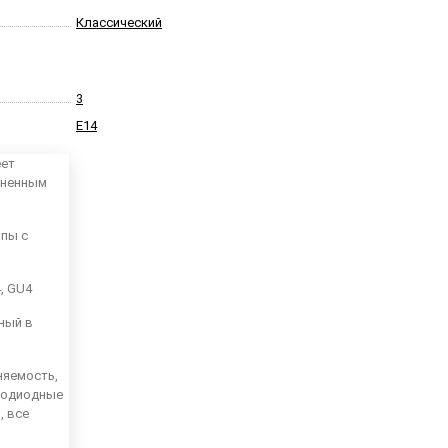
Классический
3
E14
еет
аненным
мпы с
4, GU4
ный в
няемость,
тодиодные
, все