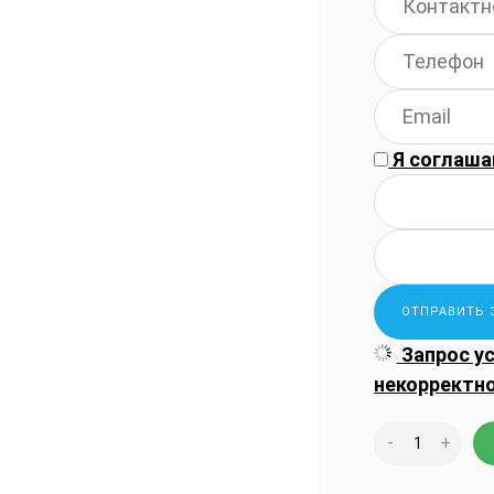
Я соглаша
Запрос у
некорректн
-
+