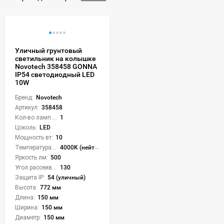
Уличный грунтовый
светильник на колышке
Novotech 358458 GONNA
IP54 светодиодный LED
10W
Бренд:
Novotech
Артикул:
358458
Кол-во ламп или LED:
1
Цоколь:
LED
Мощность вт:
10
Температура света:
4000K (нейтральный)
Яркость лм:
500
Угол рассеивания света °:
130
Защита IP:
54 (уличный)
Высота:
772 мм
Длина:
150 мм
Ширина:
150 мм
Диаметр:
150 мм