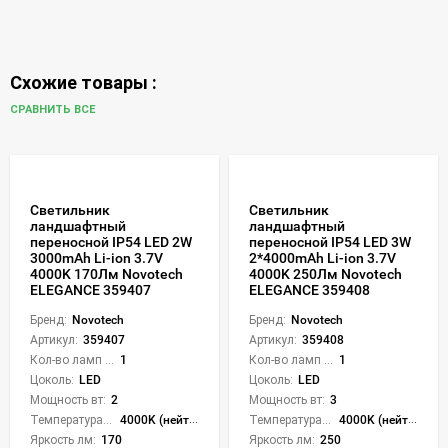
Схожие товары :
СРАВНИТЬ ВСЕ
Светильник
Светильник
ландшафтный
ландшафтный
переносной IP54 LED 2W
переносной IP54 LED 3W
3000mAh Li-ion 3.7V
2*4000mAh Li-ion 3.7V
4000K 170Лм Novotech
4000K 250Лм Novotech
ELEGANCE 359407
ELEGANCE 359408
Бренд:
Novotech
Бренд:
Novotech
Артикул:
359407
Артикул:
359408
Кол-во ламп или LED:
1
Кол-во ламп или LED:
1
Цоколь:
LED
Цоколь:
LED
Мощность вт:
2
Мощность вт:
3
Температура света:
4000K (нейтральный)
Температура света:
4000K (нейтральный)
Яркость лм:
170
Яркость лм:
250