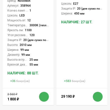
Бренд:
Novotech
Цоколь:
E27
Артикул:
358964
Защита IP:
20 (для сухих пом.)
Кол-во ламп или LED:
1
Ширина:
450 мм
Цоколь:
LED
Мощность вт:
12
НАЛИЧИЕ: 27 ШТ.
Температура света:
3000K (теплый), 4000K (нейтральный), 6000K (холодный), CCT механическое переключение
Яркость лм:
1100
Угол рассеивания света °:
120
Защита IP:
20 (для сухих пом.)
Высота:
2010 мм
Ширина:
99 мм
Диаметр:
99 мм
Высота встройки:
25 мм
Врезной диаметр:
55 мм
НАЛИЧИЕ: 88 ШТ.
+
36
бонус(ов)
+
583
бонус(ов)
3 560
₽
29 190
₽
1 800
₽