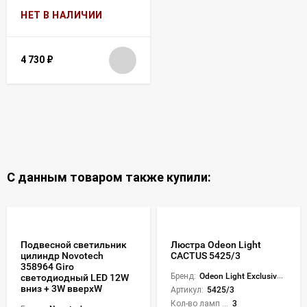
НЕТ В НАЛИЧИИ
4 730
₽
С данным товаром также купили:
Подвесной светильник
Люстра Odeon Light
цилиндр Novotech
CACTUS 5425/3
358964 Giro
Бренд:
Odeon Light Exclusive (Премиум серии)
светодиодный LED 12W
вниз + 3W вверхW
Артикул:
5425/3
Кол-во ламп или LED:
3