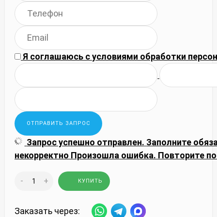
Я соглашаюсь с
условиями обработки
персон
Запрос успешно отправлен.
Заполните обяз
некорректно
Произошла ошибка. Повторите по
-
+
КУПИТЬ
Заказать через: