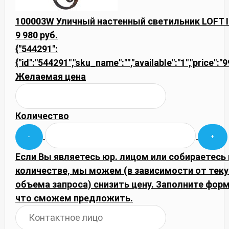
100003W Уличный настенный светильник LOFT I
9 980 руб.
{"544291":
{"id":"544291","sku_name":"","available":"1","price":
Желаемая цена
Количество
Если Вы являетесь юр. лицом или собираетесь
количестве, мы можем (в зависимости от тек
объема запроса) снизить цену. Заполните фор
что сможем предложить.