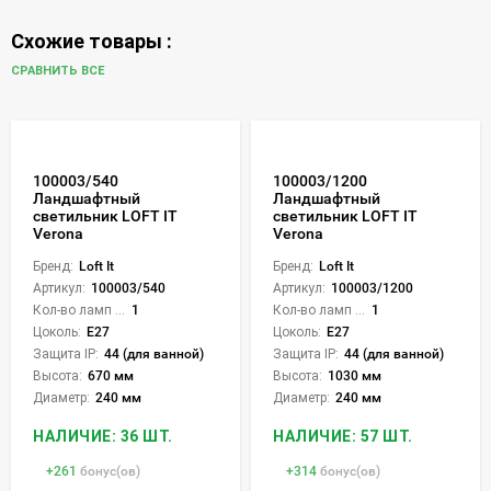
Схожие товары :
СРАВНИТЬ ВСЕ
100003/540
100003/1200
Ландшафтный
Ландшафтный
светильник LOFT IT
светильник LOFT IT
Verona
Verona
Бренд:
Loft It
Бренд:
Loft It
Артикул:
100003/540
Артикул:
100003/1200
Кол-во ламп или LED:
1
Кол-во ламп или LED:
1
Цоколь:
E27
Цоколь:
E27
Защита IP:
44 (для ванной)
Защита IP:
44 (для ванной)
Высота:
670 мм
Высота:
1030 мм
Диаметр:
240 мм
Диаметр:
240 мм
НАЛИЧИЕ: 36 ШТ.
НАЛИЧИЕ: 57 ШТ.
+
261
бонус(ов)
+
314
бонус(ов)