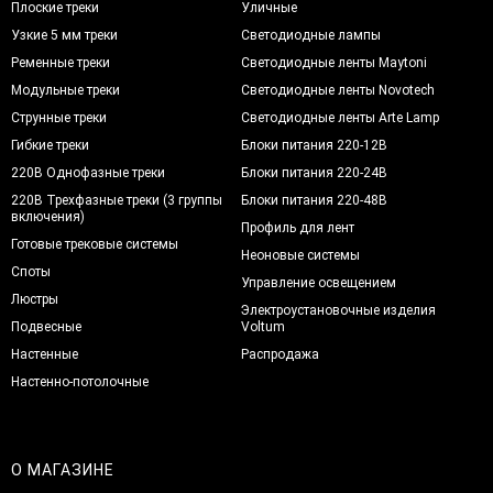
Плоские треки
Уличные
Узкие 5 мм треки
Светодиодные лампы
Ременные треки
Светодиодные ленты Maytoni
Модульные треки
Светодиодные ленты Novotech
Струнные треки
Светодиодные ленты Arte Lamp
Гибкие треки
Блоки питания 220-12В
220В Однофазные треки
Блоки питания 220-24В
220В Трехфазные треки (3 группы
Блоки питания 220-48В
включения)
Профиль для лент
Готовые трековые системы
Неоновые системы
Споты
Управление освещением
Люстры
Электроустановочные изделия
Подвесные
Voltum
Настенные
Распродажа
Настенно-потолочные
О МАГАЗИНЕ