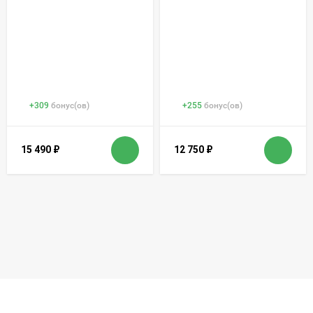
+
309
бонус(ов)
+
255
бонус(ов)
15 490
₽
12 750
₽