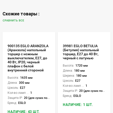
Схожие товары :
СРАВНИТЬ ВСЕ
900135 EGLO ARANZOLA
39981 EGLO BETULIA
(Аранзола) напольный
(Бетулия) напольный
торшер с ножным
торшер, E27 до 40 Вт,
выключателем, E27, до
черный с латунью
40 Вт, IP20, черный
Высота:
1720 мм
плафон с белой
внутренней стороной
Длина:
180 мм
Ширина:
180 мм
Высота:
1635 мм
Цоколь:
E27
Длина:
300 мм
Кол-во ламп или LED:
1
Цоколь:
E27
Защита IP:
20 (для сухих пом.)
Кол-во ламп или LED:
1
Бренд:
EGLO
Защита IP:
20 (для сухих пом.)
Бренд:
EGLO
НАЛИЧИЕ: 1 ШТ.
НАЛИЧИЕ: 43 ШТ.