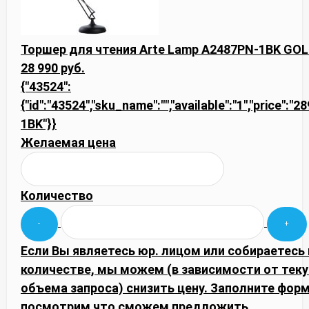
Торшер для чтения Arte Lamp A2487PN-1BK GOL
28 990 руб.
{"43524":
{"id":"43524","sku_name":"","available":"1","price":"
1BK"}}
Желаемая цена
Количество
Если Вы являетесь юр. лицом или собираетесь
количестве, мы можем (в зависимости от тек
объема запроса) снизить цену. Заполните фор
посмотрим что сможем предложить.