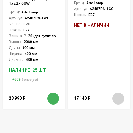
1xE27 60W
Бренд:
Arte Lamp
Артикул:
A2487PN-1CC
Бренд:
Arte Lamp
Цоколь:
E27
Артикул:
A2487PN-1WH
Кол-во ламп или LED:
1
НЕТ В НАЛИЧИИ
Цоколь:
E27
Защита IP:
20 (для сухих пом.)
Высота:
2060 мм
Длина:
900 мм
Ширина:
400 мм
Диаметр:
430 мм
НАЛИЧИЕ: 25 ШТ.
+
579
бонус(ов)
28 990
₽
17 140
₽