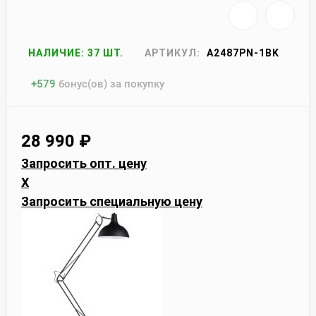
НАЛИЧИЕ: 37 ШТ.
АРТИКУЛ:
A2487PN-1BK
+
579
бонус(ов) за покупку
28 990
₽
Запросить опт. цену
X
Запросить специальную цену