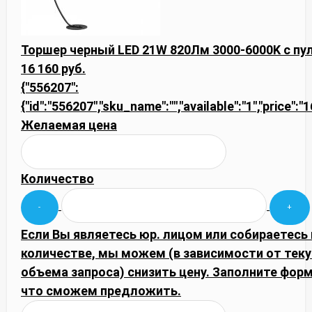
Торшер черный LED 21W 820Лм 3000-6000K с пу
16 160 руб.
{"556207":
{"id":"556207","sku_name":"","available":"1","price":
Желаемая цена
Количество
Если Вы являетесь юр. лицом или собираетесь
количестве, мы можем (в зависимости от тек
объема запроса) снизить цену. Заполните фор
что сможем предложить.