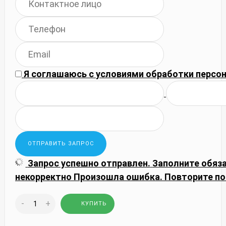
Я соглашаюсь с
условиями обработки
персон
Запрос успешно отправлен.
Заполните обяз
некорректно
Произошла ошибка. Повторите по
-
+
КУПИТЬ