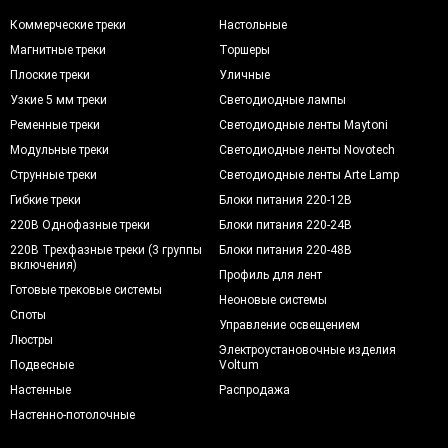
Коммерческие треки
Настольные
Магнитные треки
Торшеры
Плоские треки
Уличные
Узкие 5 мм треки
Светодиодные лампы
Ременные треки
Светодиодные ленты Maytoni
Модульные треки
Светодиодные ленты Novotech
Струнные треки
Светодиодные ленты Arte Lamp
Гибкие треки
Блоки питания 220-12В
220В Однофазные треки
Блоки питания 220-24В
220В Трехфазные треки (3 группы
Блоки питания 220-48В
включения)
Профиль для лент
Готовые трековые системы
Неоновые системы
Споты
Управление освещением
Люстры
Электроустановочные изделия
Подвесные
Voltum
Настенные
Распродажа
Настенно-потолочные