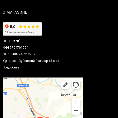
О МАГАЗИНЕ
ООО "Элси"
ИНН 7704701904
ОГРН 5087746212252
Юр. адрес: Зубовский бульвар 13 стр1
Подробнее