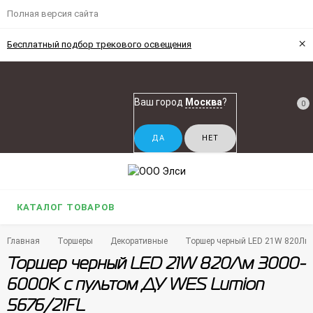
Полная версия сайта
×
Бесплатный подбор трекового освещения
Ваш город
Москва
?
0
КАТАЛОГ ТОВАРОВ
Главная
Торшеры
Декоративные
Торшер черный LED 21W 820Лм 
Торшер черный LED 21W 820Лм 3000-
6000K с пультом ДУ WES Lumion
5676/21FL