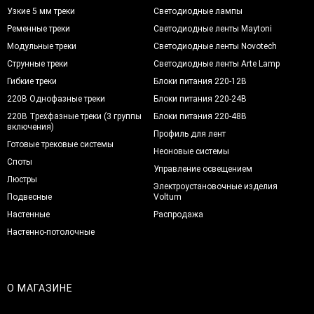
Узкие 5 мм треки
Светодиодные лампы
Ременные треки
Светодиодные ленты Maytoni
Модульные треки
Светодиодные ленты Novotech
Струнные треки
Светодиодные ленты Arte Lamp
Гибкие треки
Блоки питания 220-12В
220В Однофазные треки
Блоки питания 220-24В
220В Трехфазные треки (3 группы
Блоки питания 220-48В
включения)
Профиль для лент
Готовые трековые системы
Неоновые системы
Споты
Управление освещением
Люстры
Электроустановочные изделия
Подвесные
Voltum
Настенные
Распродажа
Настенно-потолочные
О МАГАЗИНЕ