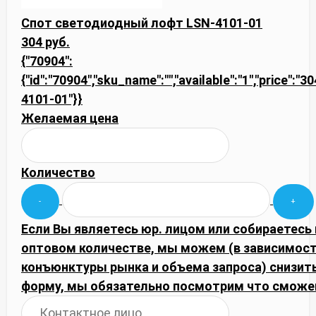
Спот светодиодный лофт LSN-4101-01
304 руб.
{"70904":
{"id":"70904","sku_name":"","available":"1","price":"3
4101-01"}}
Желаемая цена
Количество
Если Вы являетесь юр. лицом или собираетесь 
оптовом количестве, мы можем (в зависимост
конъюнктуры рынка и объема запроса) снизить
форму, мы обязательно посмотрим что сможе