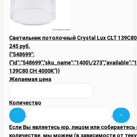
Светильник потолочный Crystal Lux CLT 139C80
245 руб.
{"548699":
{"id":"548699","sku_name":"1400\/273","available":"1"
139C80 CH 4000K"}}
Желаемая цена
Количество
Если Вы являетесь юр. лицом или собираетесь
количестве, мы можем (в зависимости от тек