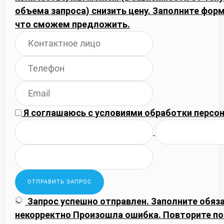
объема запроса) снизить цену. Заполните фор
что сможем предложить.
Я соглашаюсь с
условиями обработки
персон
Запрос успешно отправлен.
Заполните обяз
некорректно
Произошла ошибка. Повторите по