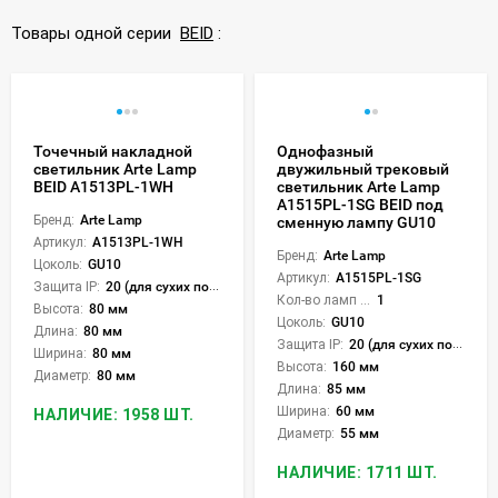
Товары одной серии
BEID
:
Точечный накладной
Однофазный
светильник Arte Lamp
двужильный трековый
BEID A1513PL-1WH
светильник Arte Lamp
A1515PL-1SG BEID под
Бренд:
Arte Lamp
сменную лампу GU10
Артикул:
A1513PL-1WH
Бренд:
Arte Lamp
Цоколь:
GU10
Артикул:
A1515PL-1SG
Защита IP:
20 (для сухих пом.)
Кол-во ламп или LED:
1
Высота:
80 мм
Цоколь:
GU10
Длина:
80 мм
Защита IP:
20 (для сухих пом.)
Ширина:
80 мм
Высота:
160 мм
Диаметр:
80 мм
Длина:
85 мм
Ширина:
60 мм
НАЛИЧИЕ: 1958 ШТ.
Диаметр:
55 мм
НАЛИЧИЕ: 1711 ШТ.