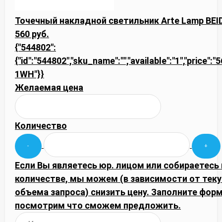
Точечный накладной светильник Arte Lamp BE
560 руб.
{"544802":
{"id":"544802","sku_name":"","available":"1","price":
1WH"}}
Желаемая цена
Количество
Если Вы являетесь юр. лицом или собираетесь
количестве, мы можем (в зависимости от тек
объема запроса) снизить цену. Заполните фор
посмотрим что сможем предложить.