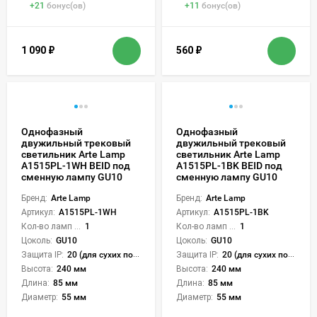
+
21
бонус(ов)
+
11
бонус(ов)
1 090
₽
560
₽
Однофазный
Однофазный
двужильный трековый
двужильный трековый
светильник Arte Lamp
светильник Arte Lamp
A1515PL-1WH BEID под
A1515PL-1BK BEID под
сменную лампу GU10
сменную лампу GU10
Бренд:
Arte Lamp
Бренд:
Arte Lamp
Артикул:
A1515PL-1WH
Артикул:
A1515PL-1BK
Кол-во ламп или LED:
1
Кол-во ламп или LED:
1
Цоколь:
GU10
Цоколь:
GU10
Защита IP:
20 (для сухих пом.)
Защита IP:
20 (для сухих пом.)
Высота:
240 мм
Высота:
240 мм
Длина:
85 мм
Длина:
85 мм
Диаметр:
55 мм
Диаметр:
55 мм