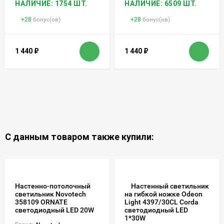
НАЛИЧИЕ: 1754 ШТ.
НАЛИЧИЕ: 6509 ШТ.
+
28
бонус(ов)
+
28
бонус(ов)
1 440
₽
1 440
₽
С данным товаром также купили:
Настенно-потолочный
Настенный светильник
светильник Novotech
на гибкой ножке Odeon
358109 ORNATE
Light 4397/30CL Corda
светодиодный LED 20W
светодиодный LED
1*30W