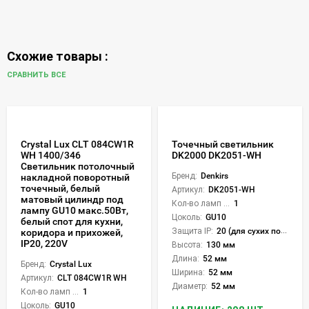
Схожие товары :
СРАВНИТЬ ВСЕ
Crystal Lux CLT 084CW1R
Точечный светильник
WH 1400/346
DK2000 DK2051-WH
Светильник потолочный
Бренд:
Denkirs
накладной поворотный
точечный, белый
Артикул:
DK2051-WH
матовый цилиндр под
Кол-во ламп или LED:
1
лампу GU10 макс.50Вт,
Цоколь:
GU10
белый спот для кухни,
Защита IP:
20 (для сухих пом.)
коридора и прихожей,
IP20, 220V
Высота:
130 мм
Длина:
52 мм
Бренд:
Crystal Lux
Ширина:
52 мм
Артикул:
CLT 084CW1R WH
Диаметр:
52 мм
Кол-во ламп или LED:
1
Цоколь:
GU10