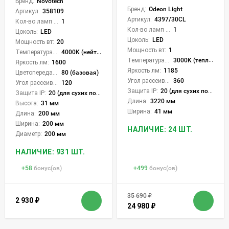
Бренд:
Novotech
Бренд:
Odeon Light
Артикул:
358109
Артикул:
4397/30CL
Кол-во ламп или LED:
1
Кол-во ламп или LED:
1
Цоколь:
LED
Цоколь:
LED
Мощность вт:
20
Мощность вт:
1
Температура света:
4000K (нейтральный)
Температура света:
3000K (теплый)
Яркость лм:
1600
Яркость лм:
1185
Цветопередача (CRI):
80 (базовая)
Угол рассеивания света °:
360
Угол рассеивания света °:
120
Защита IP:
20 (для сухих пом.)
Защита IP:
20 (для сухих пом.)
Длина:
3220 мм
Высота:
31 мм
Ширина:
41 мм
Длина:
200 мм
Ширина:
200 мм
НАЛИЧИЕ: 24 ШТ.
Диаметр:
200 мм
НАЛИЧИЕ: 931 ШТ.
+
58
бонус(ов)
+
499
бонус(ов)
35 690
₽
2 930
₽
24 980
₽