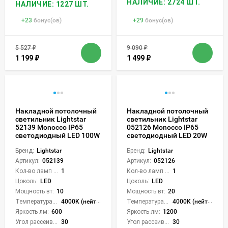
НАЛИЧИЕ: 2724 ШТ.
НАЛИЧИЕ: 1227 ШТ.
+
23
бонус(ов)
+
29
бонус(ов)
5 527
₽
9 090
₽
1 199
₽
1 499
₽
Накладной потолочный
Накладной потолочный
светильник Lightstar
светильник Lightstar
52139 Monocco IP65
052126 Monocco IP65
светодиодный LED 100W
светодиодный LED 20W
Бренд:
Lightstar
Бренд:
Lightstar
Артикул:
052139
Артикул:
052126
Кол-во ламп или LED:
1
Кол-во ламп или LED:
1
Цоколь:
LED
Цоколь:
LED
Мощность вт:
10
Мощность вт:
20
Температура света:
4000K (нейтральный)
Температура света:
4000K (нейтральный)
Яркость лм:
600
Яркость лм:
1200
Угол рассеивания света °:
30
Угол рассеивания света °:
30