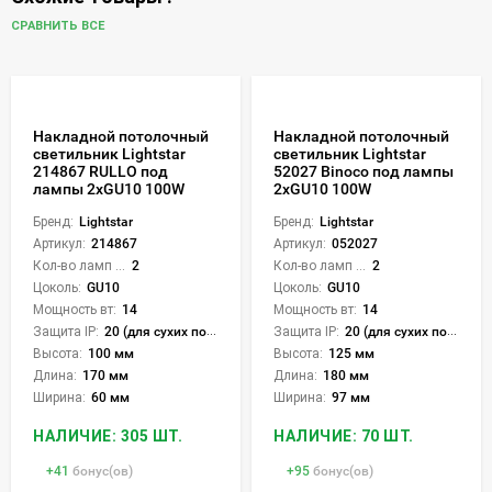
СРАВНИТЬ ВСЕ
Накладной потолочный
Накладной потолочный
светильник Lightstar
светильник Lightstar
214867 RULLO под
52027 Binoco под лампы
лампы 2xGU10 100W
2xGU10 100W
Бренд:
Lightstar
Бренд:
Lightstar
Артикул:
214867
Артикул:
052027
Кол-во ламп или LED:
2
Кол-во ламп или LED:
2
Цоколь:
GU10
Цоколь:
GU10
Мощность вт:
14
Мощность вт:
14
Защита IP:
20 (для сухих пом.)
Защита IP:
20 (для сухих пом.)
Высота:
100 мм
Высота:
125 мм
Длина:
170 мм
Длина:
180 мм
Ширина:
60 мм
Ширина:
97 мм
НАЛИЧИЕ: 305 ШТ.
НАЛИЧИЕ: 70 ШТ.
+
41
бонус(ов)
+
95
бонус(ов)