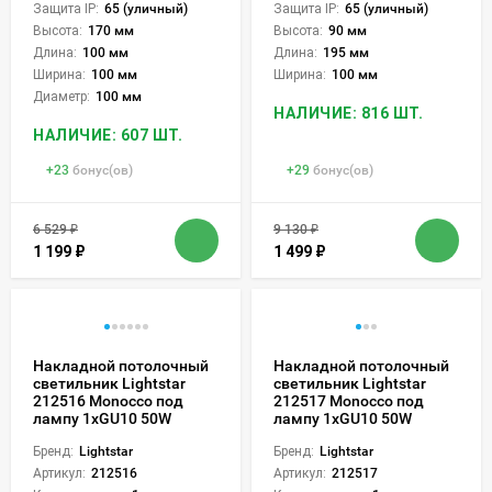
Защита IP:
65 (уличный)
Защита IP:
65 (уличный)
Высота:
170 мм
Высота:
90 мм
Длина:
100 мм
Длина:
195 мм
Ширина:
100 мм
Ширина:
100 мм
Диаметр:
100 мм
НАЛИЧИЕ: 816 ШТ.
НАЛИЧИЕ: 607 ШТ.
+
23
бонус(ов)
+
29
бонус(ов)
6 529
₽
9 130
₽
1 199
₽
1 499
₽
Накладной потолочный
Накладной потолочный
светильник Lightstar
светильник Lightstar
212516 Monocco под
212517 Monocco под
лампу 1xGU10 50W
лампу 1xGU10 50W
Бренд:
Lightstar
Бренд:
Lightstar
Артикул:
212516
Артикул:
212517