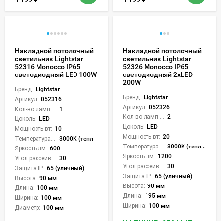
Накладной потолочный
Накладной потолочный
светильник Lightstar
светильник Lightstar
52316 Monocco IP65
52326 Monocco IP65
светодиодный LED 100W
светодиодный 2xLED
200W
Бренд:
Lightstar
Бренд:
Lightstar
Артикул:
052316
Артикул:
052326
Кол-во ламп или LED:
1
Кол-во ламп или LED:
2
Цоколь:
LED
Цоколь:
LED
Мощность вт:
10
Мощность вт:
20
Температура света:
3000K (теплый)
Температура света:
3000K (теплый)
Яркость лм:
600
Яркость лм:
1200
Угол рассеивания света °:
30
Угол рассеивания света °:
30
Защита IP:
65 (уличный)
Защита IP:
65 (уличный)
Высота:
90 мм
Высота:
90 мм
Длина:
100 мм
Длина:
195 мм
Ширина:
100 мм
Ширина:
100 мм
Диаметр:
100 мм