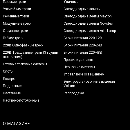
Плоские треки
Уличные
Узкие 5 мм треки
Светодиодные лампы
Ременные треки
Светодиодные ленты Maytoni
Модульные треки
Светодиодные ленты Novotech
Струнные треки
Светодиодные ленты Arte Lamp
Гибкие треки
Блоки питания 220-12В
220В Однофазные треки
Блоки питания 220-24В
220В Трехфазные треки (3 группы
Блоки питания 220-48В
включения)
Профиль для лент
Готовые трековые системы
Неоновые системы
Споты
Управление освещением
Люстры
Электроустановочные изделия
Подвесные
Voltum
Настенные
Распродажа
Настенно-потолочные
О МАГАЗИНЕ