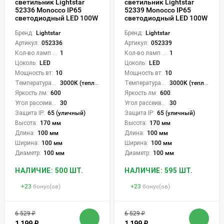
светильник Lightstar
светильник Lightstar
52336 Monocco IP65
52339 Monocco IP65
светодиодный LED 100W
светодиодный LED 100W
Бренд:
Lightstar
Бренд:
Lightstar
Артикул:
052336
Артикул:
052339
Кол-во ламп или LED:
1
Кол-во ламп или LED:
1
Цоколь:
LED
Цоколь:
LED
Мощность вт:
10
Мощность вт:
10
Температура света:
3000K (теплый)
Температура света:
3000K (теплый)
Яркость лм:
600
Яркость лм:
600
Угол рассеивания света °:
30
Угол рассеивания света °:
30
Защита IP:
65 (уличный)
Защита IP:
65 (уличный)
Высота:
170 мм
Высота:
170 мм
Длина:
100 мм
Длина:
100 мм
Ширина:
100 мм
Ширина:
100 мм
Диаметр:
100 мм
Диаметр:
100 мм
НАЛИЧИЕ: 500 ШТ.
НАЛИЧИЕ: 595 ШТ.
+
23
бонус(ов)
+
23
бонус(ов)
6 529
₽
6 529
₽
1 199
₽
1 199
₽