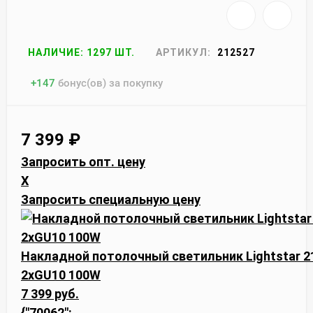
НАЛИЧИЕ: 1297 ШТ.
АРТИКУЛ:
212527
+
147
бонус(ов) за покупку
7 399
₽
Запросить опт. цену
X
Запросить специальную цену
Накладной потолочный светильник Lightstar 
2xGU10 100W
7 399 руб.
{"70062":