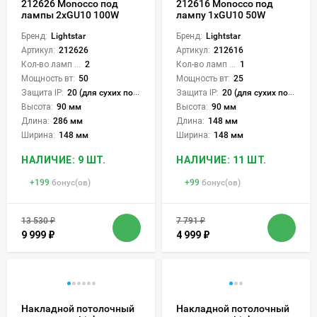
212626 Monocco под
212616 Monocco под
лампы 2xGU10 100W
лампу 1xGU10 50W
Бренд:
Lightstar
Бренд:
Lightstar
Артикул:
212626
Артикул:
212616
Кол-во ламп или LED:
2
Кол-во ламп или LED:
1
Мощность вт:
50
Мощность вт:
25
Защита IP:
20 (для сухих пом.)
Защита IP:
20 (для сухих пом.)
Высота:
90 мм
Высота:
90 мм
Длина:
286 мм
Длина:
148 мм
Ширина:
148 мм
Ширина:
148 мм
НАЛИЧИЕ: 9 ШТ.
НАЛИЧИЕ: 11 ШТ.
+
199
бонус(ов)
+
99
бонус(ов)
13 530
₽
7 791
₽
9 999
₽
4 999
₽
Накладной потолочный
Накладной потолочный