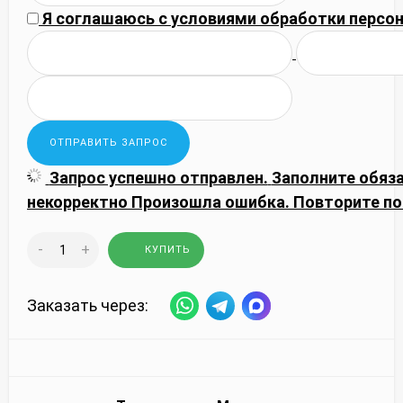
Я соглашаюсь с
условиями обработки
персон
Запрос успешно отправлен.
Заполните обяз
некорректно
Произошла ошибка. Повторите по
-
+
КУПИТЬ
Заказать через: