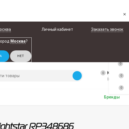
×
осква
Личный кабинет
Заказать звонок
город
Москва
?
0
Корзина
0
0
(пусто)
0
Бренды
Lightstar RP348686