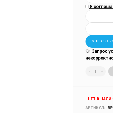
Я соглаша
Запрос у
некорректн
-
+
НЕТ В НАЛИ
АРТИКУЛ:
RP