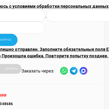
юсь с
условиями обработки
персональных данных
спешно отправлен.
Заполните обязательные поля
E
о
Произошла ошибка. Повторите попытку позднее.
КУПИТЬ
Заказать через:
ЧИИ
348686