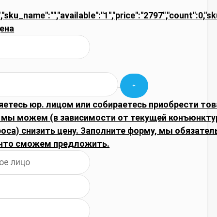
","sku_name":"","available":"1","price":"2797","count":0,"
ена
яетесь юр. лицом или собираетесь приобрести тов
 мы можем (в зависимости от текущей конъюнкту
оса) снизить цену. Заполните форму, мы обязател
что сможем предложить.