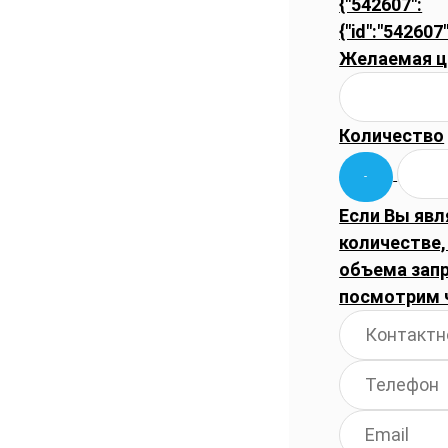
{"542607":
{"id":"542607
Желаемая ц
Количество
Если Вы явл
количестве,
объема запр
посмотрим 