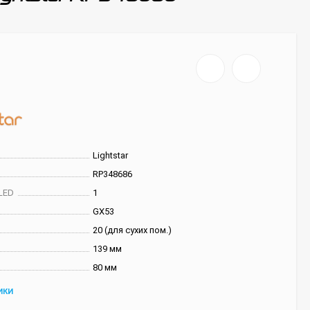
Lightstar
RP348686
LED
1
GX53
20 (для сухих пом.)
139 мм
80 мм
ИКИ