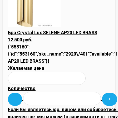
Бра Crystal Lux SELENE AP20 LED BRASS
12 500 руб.
{"553160":
{"id":"553160","sku_name":"2920\/401","available":"1
AP20 LED BRASS"}}
Желаемая цена
Количество
Если Вы являетесь юр. лицом или собираетесь
количестве, мы можем (в зависимости от тек