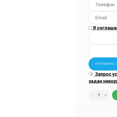
Я соглаша
Запрос у
задан некор
-
+