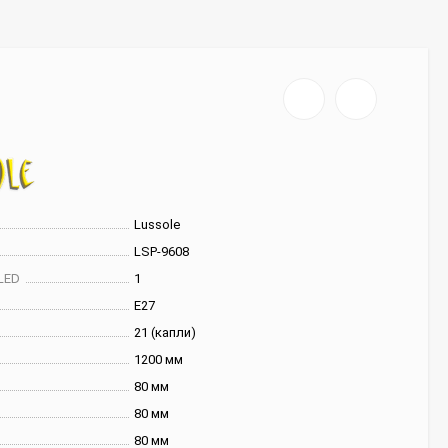
Lussole
LSP-9608
LED
1
E27
21 (капли)
1200 мм
80 мм
80 мм
80 мм