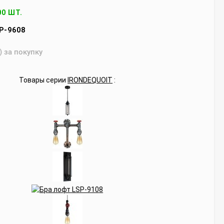
00 ШТ.
P-9608
) за покупку
Товары серии
IRONDEQUOIT
: