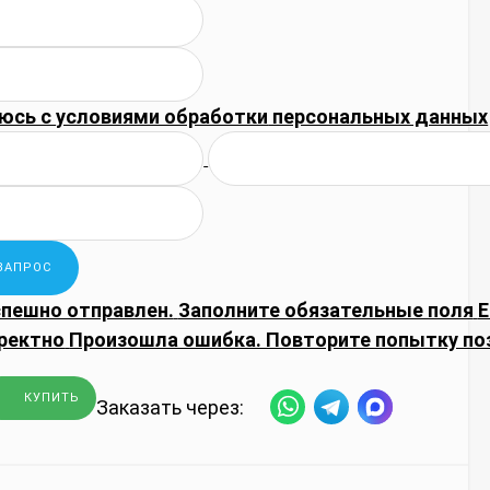
юсь с
условиями обработки
персональных данных
спешно отправлен.
Заполните обязательные поля
E
ректно
Произошла ошибка. Повторите попытку по
КУПИТЬ
Заказать через: