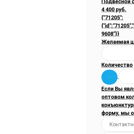
Подвесной с
4 400 руб.
{"71205":
{"id":"71205",
9608"}}
Желаемая ц
Количество
Если Вы явл
оптовом ко
конъюнктуры
форму, мы 