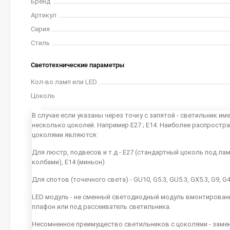
Бренд
Артикул
Серия
Стиль
Светотехнические параметры
Кол-во ламп или LED
Цоколь
В случае если указаны через точку с запятой - светильник им
несколько цоколей. Например E27 ; E14. Наиболее распростр
цоколями являются:
Для люстр, подвесов и т.д - E27 (стандартный цоколь под ла
колбами), E14 (миньон)
Для спотов (точечного света) - GU10, G5.3, GU5.3, GX5.3, G9, G
LED модуль - не сменный светодиодный модуль вмонтирован
плафон или под рассеиватель светильника.
Несомненное преимущество светильников с цоколями - заме