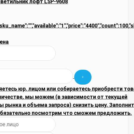
ветильник лофт LSP-9608
"sku_name":"","available":"1","price":"4400","count":100,"
ена
яетесь юр. лицом или собираетесь приобрести тов
личестве, мы можем (в зависимости от текущей
 рынка и объема запроса) снизить цену. Заполни
обязательно посмотрим что сможем предложить.