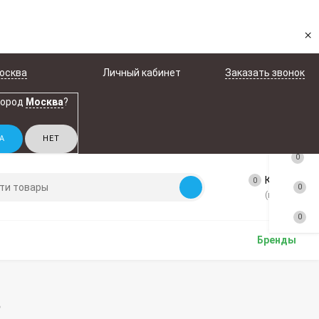
×
осква
Личный кабинет
Заказать звонок
город
Москва
?
0
Корзина
0
0
(пусто)
0
Бренды