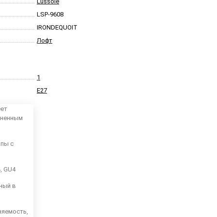
Lussole
LSP-9608
IRONDEQUOIT
Лофт
1
E27
еет
аненным
мпы с
4, GU4
ный в
няемость,