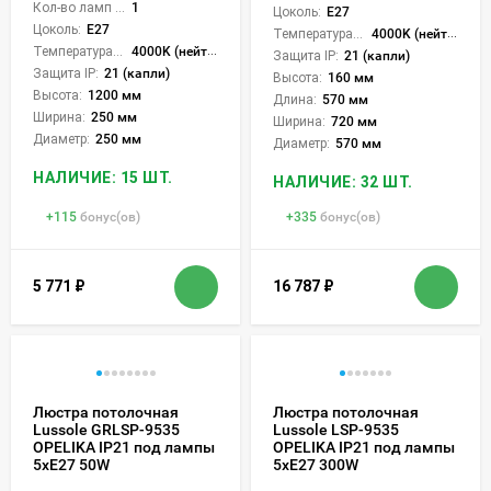
Кол-во ламп или LED:
1
Цоколь:
E27
Цоколь:
E27
Температура света:
4000K (нейтральный)
Температура света:
4000K (нейтральный)
Защита IP:
21 (капли)
Защита IP:
21 (капли)
Высота:
160 мм
Высота:
1200 мм
Длина:
570 мм
Ширина:
250 мм
Ширина:
720 мм
Диаметр:
250 мм
Диаметр:
570 мм
НАЛИЧИЕ: 15 ШТ.
НАЛИЧИЕ: 32 ШТ.
+
115
бонус(ов)
+
335
бонус(ов)
5 771
₽
16 787
₽
Люстра потолочная
Люстра потолочная
Lussole GRLSP-9535
Lussole LSP-9535
OPELIKA IP21 под лампы
OPELIKA IP21 под лампы
5xE27 50W
5xE27 300W