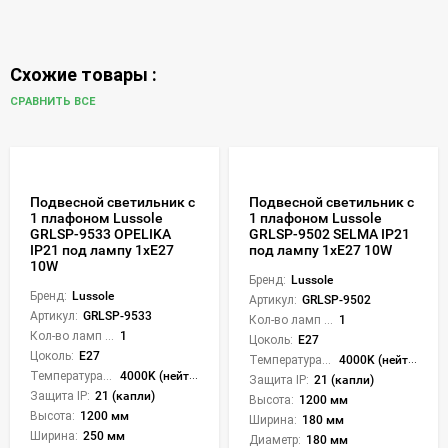
Схожие товары :
СРАВНИТЬ ВСЕ
Подвесной светильник с
Подвесной светильник с
1 плафоном Lussole
1 плафоном Lussole
GRLSP-9533 OPELIKA
GRLSP-9502 SELMA IP21
IP21 под лампу 1xE27
под лампу 1xE27 10W
10W
Бренд:
Lussole
Бренд:
Lussole
Артикул:
GRLSP-9502
Артикул:
GRLSP-9533
Кол-во ламп или LED:
1
Кол-во ламп или LED:
1
Цоколь:
E27
Цоколь:
E27
Температура света:
4000K (нейтральный)
Температура света:
4000K (нейтральный)
Защита IP:
21 (капли)
Защита IP:
21 (капли)
Высота:
1200 мм
Высота:
1200 мм
Ширина:
180 мм
Ширина:
250 мм
Диаметр:
180 мм