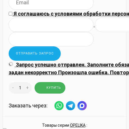
Я соглашаюсь с
условиями обработки
персон
Запрос успешно отправлен.
Заполните обяз
задан некорректно
Произошла ошибка. Повтор
-
+
КУПИТЬ
Заказать через:
Товары серии
OPELIKA
: