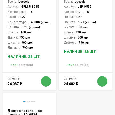
Бренд:
Lussole
Бренд:
Lussole
Артикул:
GRLSP-9535
Артикул:
LSP-9535
Кол-во ламп или LED:
5
Кол-во ламп или LED:
5
Цоколь:
E27
Цоколь:
E27
Температура света:
4000K (нейтральный)
Защита IP:
21 (капли)
Защита IP:
21 (капли)
Высота:
160 мм
Высота:
160 мм
Длина:
790 мм
Длина:
790 мм
Ширина:
900 мм
Ширина:
900 мм
Диаметр:
790 мм
Диаметр:
790 мм
НАЛИЧИЕ: 26 ШТ.
НАЛИЧИЕ: 26 ШТ.
+
521
бонус(ов)
+
492
бонус(ов)
28 984
₽
27 499
₽
26 087
₽
24 602
₽
Люстра потолочная
Lussole LSP-9534