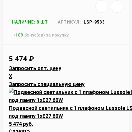
НАЛИЧИЕ: 8 ШТ.
АРТИКУЛ:
LSP-9533
+
109
бонус(ов) за покупку
5 474
₽
Запросить опт. цену
X
Запросить специальную цену
Подвесной светильник с 1 плафоном Lussole LS
под лампу 1xE27 60W
5 474 руб.
{"92631":