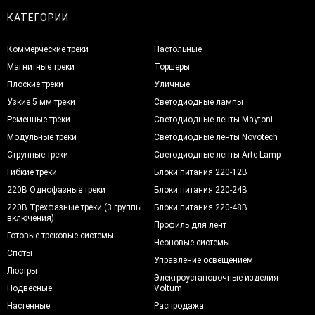
КАТЕГОРИИ
Коммерческие треки
Настольные
Магнитные треки
Торшеры
Плоские треки
Уличные
Узкие 5 мм треки
Светодиодные лампы
Ременные треки
Светодиодные ленты Maytoni
Модульные треки
Светодиодные ленты Novotech
Струнные треки
Светодиодные ленты Arte Lamp
Гибкие треки
Блоки питания 220-12В
220В Однофазные треки
Блоки питания 220-24В
220В Трехфазные треки (3 группы
Блоки питания 220-48В
включения)
Профиль для лент
Готовые трековые системы
Неоновые системы
Споты
Управление освещением
Люстры
Электроустановочные изделия
Подвесные
Voltum
Настенные
Распродажа