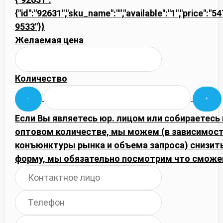
{"id":"92631","sku_name":"","available":"1","price":"5
9533"}}
Желаемая цена
Количество
Если Вы являетесь юр. лицом или собираетесь 
оптовом количестве, мы можем (в зависимост
конъюнктуры рынка и объема запроса) снизить
форму, мы обязательно посмотрим что сможе