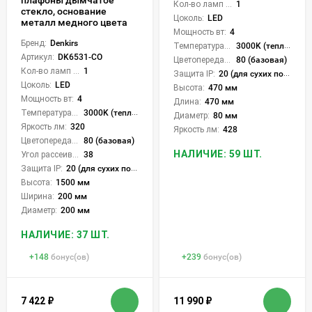
Кол-во ламп или LED:
1
стекло, основание
Цоколь:
LED
металл медного цвета
Мощность вт:
4
Бренд:
Denkirs
Температура света:
3000K (теплый)
Артикул:
DK6531-CO
Цветопередача (CRI):
80 (базовая)
Кол-во ламп или LED:
1
Защита IP:
20 (для сухих пом.)
Цоколь:
LED
Высота:
470 мм
Мощность вт:
4
Длина:
470 мм
Температура света:
3000K (теплый)
Диаметр:
80 мм
Яркость лм:
320
Яркость лм:
428
Цветопередача (CRI):
80 (базовая)
НАЛИЧИЕ: 59 ШТ.
Угол рассеивания света °:
38
Защита IP:
20 (для сухих пом.)
Высота:
1500 мм
Ширина:
200 мм
Диаметр:
200 мм
НАЛИЧИЕ: 37 ШТ.
+
148
бонус(ов)
+
239
бонус(ов)
7 422
₽
11 990
₽