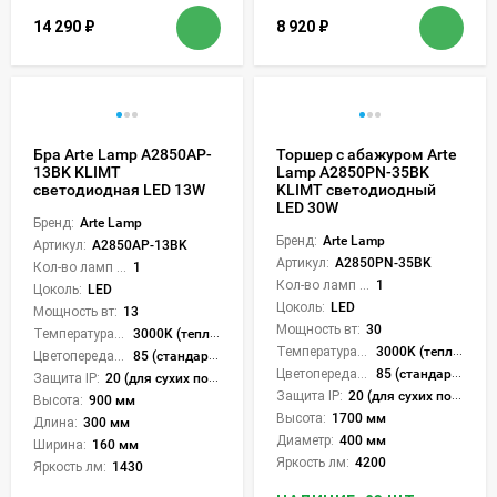
14 290
₽
8 920
₽
Бра Arte Lamp A2850AP-
Торшер с абажуром Arte
13BK KLIMT
Lamp A2850PN-35BK
светодиодная LED 13W
KLIMT светодиодный
LED 30W
Бренд:
Arte Lamp
Бренд:
Arte Lamp
Артикул:
A2850AP-13BK
Артикул:
A2850PN-35BK
Кол-во ламп или LED:
1
Кол-во ламп или LED:
1
Цоколь:
LED
Цоколь:
LED
Мощность вт:
13
Мощность вт:
30
Температура света:
3000K (теплый)
Температура света:
3000K (теплый)
Цветопередача (CRI):
85 (стандартная)
Цветопередача (CRI):
85 (стандартная)
Защита IP:
20 (для сухих пом.)
Защита IP:
20 (для сухих пом.)
Высота:
900 мм
Высота:
1700 мм
Длина:
300 мм
Диаметр:
400 мм
Ширина:
160 мм
Яркость лм:
4200
Яркость лм:
1430