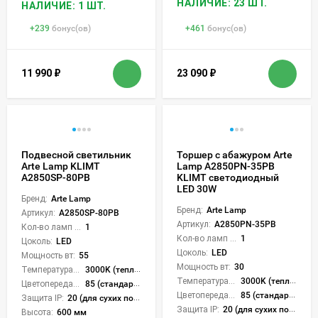
НАЛИЧИЕ: 23 ШТ.
НАЛИЧИЕ: 1 ШТ.
+
239
бонус(ов)
+
461
бонус(ов)
11 990
₽
23 090
₽
Подвесной светильник
Торшер с абажуром Arte
Arte Lamp KLIMT
Lamp A2850PN-35PB
A2850SP-80PB
KLIMT светодиодный
LED 30W
Бренд:
Arte Lamp
Бренд:
Arte Lamp
Артикул:
A2850SP-80PB
Артикул:
A2850PN-35PB
Кол-во ламп или LED:
1
Кол-во ламп или LED:
1
Цоколь:
LED
Цоколь:
LED
Мощность вт:
55
Мощность вт:
30
Температура света:
3000K (теплый)
Температура света:
3000K (теплый)
Цветопередача (CRI):
85 (стандартная)
Цветопередача (CRI):
85 (стандартная)
Защита IP:
20 (для сухих пом.)
Защита IP:
20 (для сухих пом.)
Высота:
600 мм