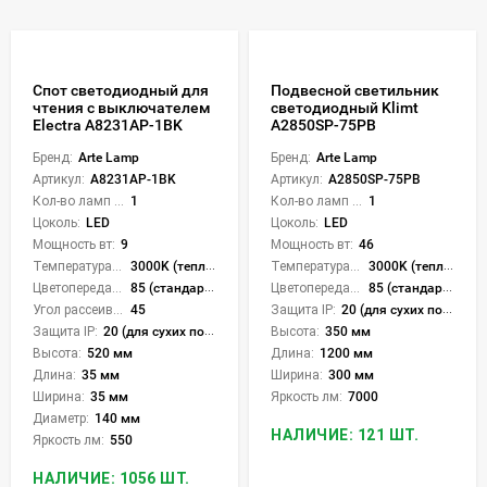
Спот светодиодный для
Подвесной светильник
чтения с выключателем
светодиодный Klimt
Electra A8231AP-1BK
A2850SP-75PB
Бренд:
Arte Lamp
Бренд:
Arte Lamp
Артикул:
A8231AP-1BK
Артикул:
A2850SP-75PB
Кол-во ламп или LED:
1
Кол-во ламп или LED:
1
Цоколь:
LED
Цоколь:
LED
Мощность вт:
9
Мощность вт:
46
Температура света:
3000K (теплый)
Температура света:
3000K (теплый)
Цветопередача (CRI):
85 (стандартная)
Цветопередача (CRI):
85 (стандартная)
Угол рассеивания света °:
45
Защита IP:
20 (для сухих пом.)
Защита IP:
20 (для сухих пом.)
Высота:
350 мм
Высота:
520 мм
Длина:
1200 мм
Длина:
35 мм
Ширина:
300 мм
Ширина:
35 мм
Яркость лм:
7000
Диаметр:
140 мм
НАЛИЧИЕ: 121 ШТ.
Яркость лм:
550
НАЛИЧИЕ: 1056 ШТ.