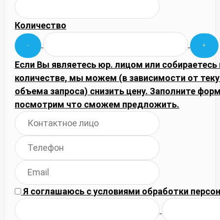
Количество
Если Вы являетесь юр. лицом или собираетесь
количестве, мы можем (в зависимости от тек
объема запроса) снизить цену. Заполните фор
посмотрим что сможем предложить.
Я соглашаюсь с
условиями обработки
персон