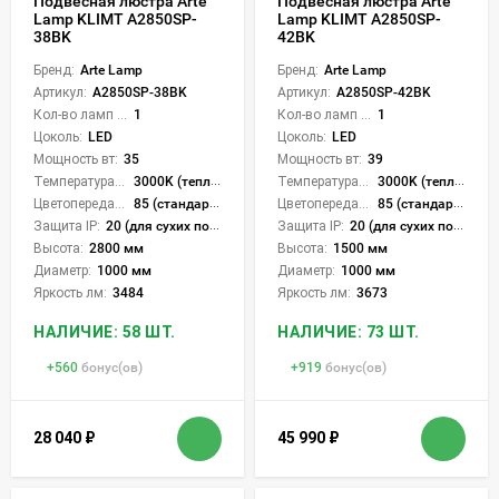
Подвесная люстра Arte
Подвесная люстра Arte
Lamp KLIMT A2850SP-
Lamp KLIMT A2850SP-
38BK
42BK
Бренд:
Arte Lamp
Бренд:
Arte Lamp
Артикул:
A2850SP-38BK
Артикул:
A2850SP-42BK
Кол-во ламп или LED:
1
Кол-во ламп или LED:
1
Цоколь:
LED
Цоколь:
LED
Мощность вт:
35
Мощность вт:
39
Температура света:
3000K (теплый)
Температура света:
3000K (теплый)
Цветопередача (CRI):
85 (стандартная)
Цветопередача (CRI):
85 (стандартная)
Защита IP:
20 (для сухих пом.)
Защита IP:
20 (для сухих пом.)
Высота:
2800 мм
Высота:
1500 мм
Диаметр:
1000 мм
Диаметр:
1000 мм
Яркость лм:
3484
Яркость лм:
3673
НАЛИЧИЕ: 58 ШТ.
НАЛИЧИЕ: 73 ШТ.
+
560
бонус(ов)
+
919
бонус(ов)
28 040
₽
45 990
₽