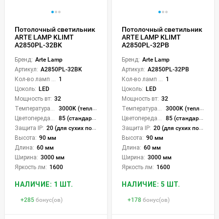
Потолочный светильник
Потолочный светильник
ARTE LAMP KLIMT
ARTE LAMP KLIMT
A2850PL-32BK
A2850PL-32PB
Бренд:
Arte Lamp
Бренд:
Arte Lamp
Артикул:
A2850PL-32BK
Артикул:
A2850PL-32PB
Кол-во ламп или LED:
1
Кол-во ламп или LED:
1
Цоколь:
LED
Цоколь:
LED
Мощность вт:
32
Мощность вт:
32
Температура света:
3000K (теплый)
Температура света:
3000K (теплый)
Цветопередача (CRI):
85 (стандартная)
Цветопередача (CRI):
85 (стандартная)
Защита IP:
20 (для сухих пом.)
Защита IP:
20 (для сухих пом.)
Высота:
90 мм
Высота:
90 мм
Длина:
60 мм
Длина:
60 мм
Ширина:
3000 мм
Ширина:
3000 мм
Яркость лм:
1600
Яркость лм:
1600
НАЛИЧИЕ: 1 ШТ.
НАЛИЧИЕ: 5 ШТ.
+
285
бонус(ов)
+
178
бонус(ов)