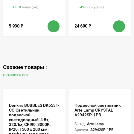
+
118
бонус(ов)
+
493
бонус(ов)
5 930
₽
24 690
₽
Схожие товары :
СРАВНИТЬ ВСЕ
Denkirs BUBBLES DK6531-
Подвесной светильник
CO Светильник
Arte Lamp CRYSTAL
подвесной
A2942SP-1PB
светодиодный, 4 Вт,
Бренд:
Arte Lamp
320Лм, CRI90, 3000К,
IP20, 1500 x 200 мм,
Артикул:
A2942SP-1PB
плафоны дымчатое