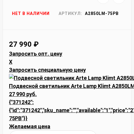
НЕТ В НАЛИЧИИ
АРТИКУЛ:
A2850LM-75PB
27 990
₽
Запросить опт. цену
X
Запросить специальную цену
Подвесной светильник Arte Lamp Klimt A2850L
27 990 руб.
{"371242":
{"id":"371242","sku_name":"","available":"1","price":
75PB"}}
Желаемая цена