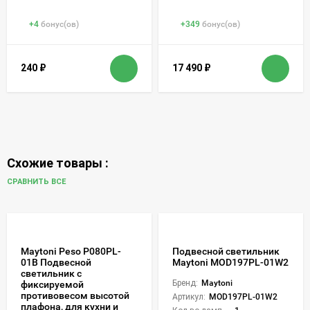
+
4
бонус(ов)
+
349
бонус(ов)
240
₽
17 490
₽
Схожие товары :
СРАВНИТЬ ВСЕ
Maytoni Peso P080PL-
Подвесной светильник
01B Подвесной
Maytoni MOD197PL-01W2
светильник с
Бренд:
Maytoni
фиксируемой
противовесом высотой
Артикул:
MOD197PL-01W2
плафона, для кухни и