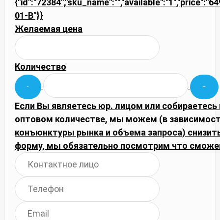
{"id":"72384","sku_name":"","available":"1","price":"6
01-B"}}
Желаемая цена
Количество
Если Вы являетесь юр. лицом или собираетесь 
оптовом количестве, мы можем (в зависимост
конъюнктуры рынка и объема запроса) снизить
форму, мы обязательно посмотрим что сможе