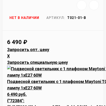
НЕТ В НАЛИЧИИ
АРТИКУЛ:
T021-01-B
6 490
₽
Запросить опт. цену
X
Запросить специальную цену
Подвесной светильник с 1 плафоном Maytoni T0
лампу 1xE27 60W
6 490 руб.
{"72384":