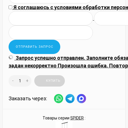
Я соглашаюсь с
условиями обработки
персон
Запрос успешно отправлен.
Заполните обяз
задан некорректно
Произошла ошибка. Повтор
-
+
КУПИТЬ
Заказать через:
Товары серии
SPIDER
: