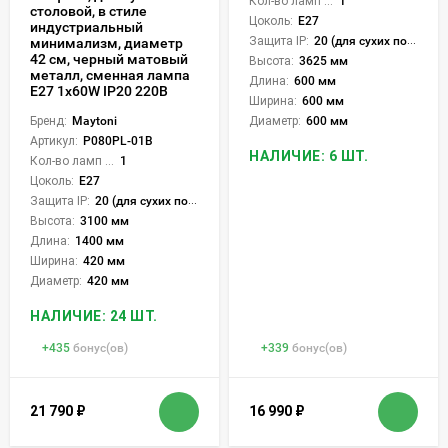
Кол-во ламп или LED:
1
столовой, в стиле
Цоколь:
E27
индустриальный
Защита IP:
20 (для сухих пом.)
минимализм, диаметр
42 см, черный матовый
Высота:
3625 мм
металл, сменная лампа
Длина:
600 мм
E27 1x60W IP20 220В
Ширина:
600 мм
Бренд:
Maytoni
Диаметр:
600 мм
Артикул:
P080PL-01B
НАЛИЧИЕ: 6 ШТ.
Кол-во ламп или LED:
1
Цоколь:
E27
Защита IP:
20 (для сухих пом.)
Высота:
3100 мм
Длина:
1400 мм
Ширина:
420 мм
Диаметр:
420 мм
НАЛИЧИЕ: 24 ШТ.
+
435
бонус(ов)
+
339
бонус(ов)
21 790
₽
16 990
₽