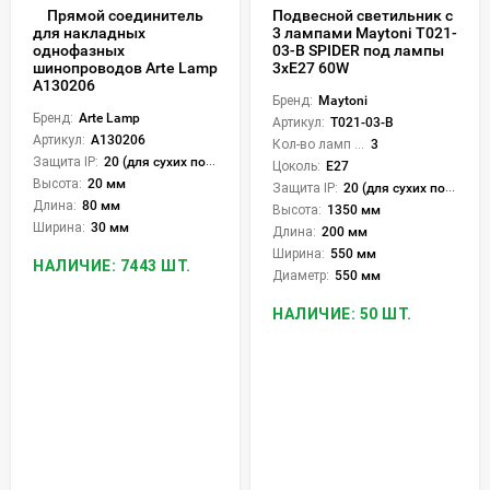
Прямой соединитель
Подвесной светильник с
3 лампами Maytoni T021-
для накладных
03-B SPIDER под лампы
однофазных
3xE27 60W
шинопроводов Arte Lamp
A130206
Бренд:
Maytoni
Бренд:
Arte Lamp
Артикул:
T021-03-B
Артикул:
A130206
Кол-во ламп или LED:
3
Защита IP:
20 (для сухих пом.)
Цоколь:
E27
Высота:
20 мм
Защита IP:
20 (для сухих пом.)
Длина:
80 мм
Высота:
1350 мм
Ширина:
30 мм
Длина:
200 мм
Ширина:
550 мм
НАЛИЧИЕ: 7443 ШТ.
Диаметр:
550 мм
НАЛИЧИЕ: 50 ШТ.