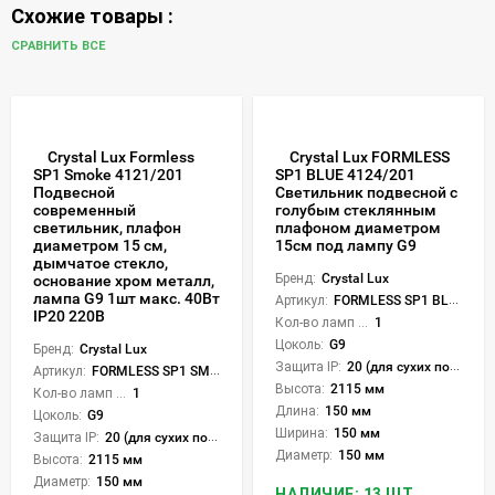
Схожие товары :
СРАВНИТЬ ВСЕ
Crystal Lux Formless
Crystal Lux FORMLESS
SP1 Smoke 4121/201
SP1 BLUE 4124/201
Подвесной
Светильник подвесной с
современный
голубым стеклянным
светильник, плафон
плафоном диаметром
диаметром 15 см,
15см под лампу G9
дымчатое стекло,
Бренд:
Crystal Lux
основание хром металл,
лампа G9 1шт макс. 40Вт
Артикул:
FORMLESS SP1 BLUE
IP20 220В
Кол-во ламп или LED:
1
Цоколь:
G9
Бренд:
Crystal Lux
Защита IP:
20 (для сухих пом.)
Артикул:
FORMLESS SP1 SMOKE
Высота:
2115 мм
Кол-во ламп или LED:
1
Длина:
150 мм
Цоколь:
G9
Ширина:
150 мм
Защита IP:
20 (для сухих пом.)
Диаметр:
150 мм
Высота:
2115 мм
Диаметр:
150 мм
НАЛИЧИЕ: 13 ШТ.