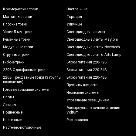
Коммерческие треки
Настольные
Магнитные треки
Торшеры
Плоские треки
Уличные
Узкие 5 мм треки
Светодиодные лампы
Ременные треки
Светодиодные ленты Maytoni
Модульные треки
Светодиодные ленты Novotech
Струнные треки
Светодиодные ленты Arte Lamp
Гибкие треки
Блоки питания 220-12В
220В Однофазные треки
Блоки питания 220-24В
220В Трехфазные треки (3 группы
Блоки питания 220-48В
включения)
Профиль для лент
Готовые трековые системы
Неоновые системы
Споты
Управление освещением
Люстры
Электроустановочные изделия
Подвесные
Voltum
Настенные
Распродажа
Настенно-потолочные