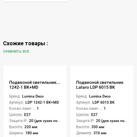
Схожие товары :
СРАВНИТЬ ВСЕ
Подвесной светильник Lumina Deco Astila LDP
Подвесной светильник
1242-1 BK+MD
Lataro LDP 6015 BK
Бренд:
Lumina Deco
Бренд:
Lumina Deco
Артикул:
LDP 1242-1 BK+MD
Артикул:
LDP 6015 BK
Кол-во ламп или LED:
1
Кол-во ламп или LED:
1
Цоколь:
E27
Цоколь:
E27
Защита IP:
20 (для сухих пом.)
Защита IP:
20 (для сухих пом.)
Высота:
220 мм
Высота:
350 мм
Ширина:
180 мм
Диаметр:
310 мм