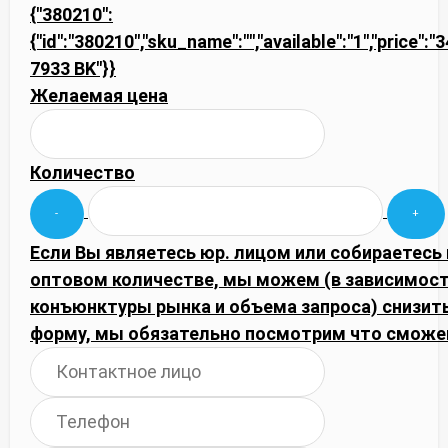
{"380210":
{"id":"380210","sku_name":"","available":"1","price":"
7933 BK"}}
Желаемая цена
Количество
Если Вы являетесь юр. лицом или собираетесь 
оптовом количестве, мы можем (в зависимост
конъюнктуры рынка и объема запроса) снизить
форму, мы обязательно посмотрим что сможе