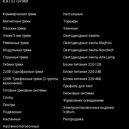
КАТЕГОРИИ
Коммерческие треки
Настольные
Магнитные треки
Торшеры
Плоские треки
Уличные
Узкие 5 мм треки
Светодиодные лампы
Ременные треки
Светодиодные ленты Maytoni
Модульные треки
Светодиодные ленты Novotech
Струнные треки
Светодиодные ленты Arte Lamp
Гибкие треки
Блоки питания 220-12В
220В Однофазные треки
Блоки питания 220-24В
220В Трехфазные треки (3 группы
Блоки питания 220-48В
включения)
Профиль для лент
Готовые трековые системы
Неоновые системы
Споты
Управление освещением
Люстры
Электроустановочные изделия
Подвесные
Voltum
Настенные
Распродажа
Настенно-потолочные