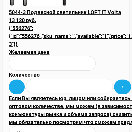
5044-3 Подвесной светильник LOFT IT Volta
13 120 руб.
{"556276":
{"id":"556276","sku_name":"","available":"1","price":"
3"}}
Желаемая цена
Количество
Если Вы являетесь юр. лицом или собираетесь 
оптовом количестве, мы можем (в зависимост
конъюнктуры рынка и объема запроса) снизить
мы обязательно посмотрим что сможем пред