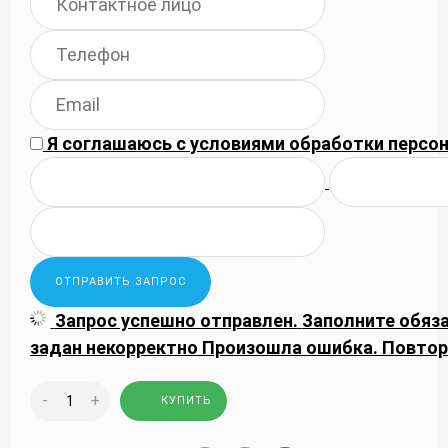
Я соглашаюсь с
условиями обработки
персон
Запрос успешно отправлен.
Заполните обяз
задан некорректно
Произошла ошибка. Повтор
-
+
КУПИТЬ