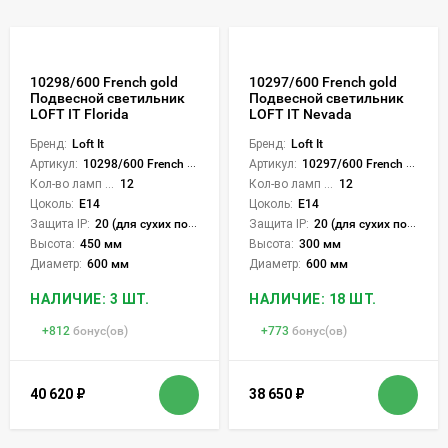
10298/600 French gold
10297/600 French gold
Подвесной светильник
Подвесной светильник
LOFT IT Florida
LOFT IT Nevada
Бренд:
Loft It
Бренд:
Loft It
Артикул:
10298/600 French gold
Артикул:
10297/600 French gold
Кол-во ламп или LED:
12
Кол-во ламп или LED:
12
Цоколь:
E14
Цоколь:
E14
Защита IP:
20 (для сухих пом.)
Защита IP:
20 (для сухих пом.)
Высота:
450 мм
Высота:
300 мм
Диаметр:
600 мм
Диаметр:
600 мм
НАЛИЧИЕ: 3 ШТ.
НАЛИЧИЕ: 18 ШТ.
+
812
бонус(ов)
+
773
бонус(ов)
40 620
₽
38 650
₽