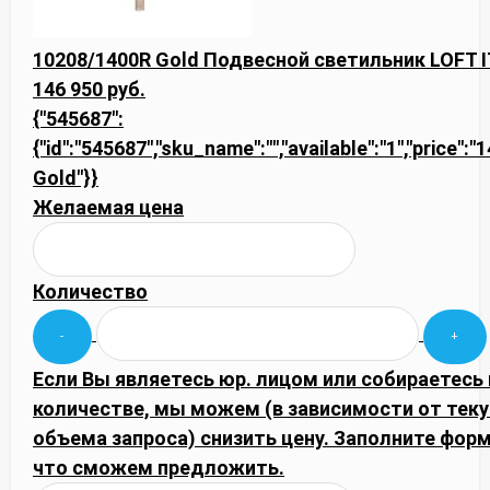
10208/1400R Gold Подвесной светильник LOFT I
146 950 руб.
{"545687":
{"id":"545687","sku_name":"","available":"1","price"
Gold"}}
Желаемая цена
Количество
Если Вы являетесь юр. лицом или собираетесь
количестве, мы можем (в зависимости от тек
объема запроса) снизить цену. Заполните фор
что сможем предложить.