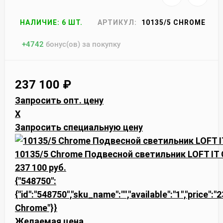
НАЛИЧИЕ: 6 ШТ.
АРТИКУЛ:
10135/5 CHROME
+
4742
бонус(ов) за покупку
237 100
₽
Запросить опт. цену
X
Запросить специальную цену
10135/5 Chrome Подвесной светильник LOFT IT C
237 100 руб.
{"548750":
{"id":"548750","sku_name":"","available":"1","price":
Chrome"}}
Желаемая цена