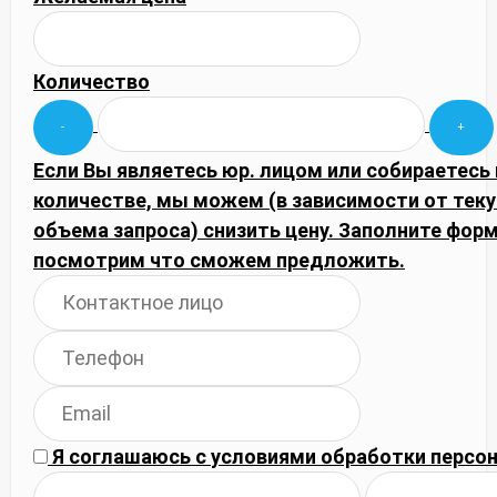
Количество
Если Вы являетесь юр. лицом или собираетесь
количестве, мы можем (в зависимости от тек
объема запроса) снизить цену. Заполните фор
посмотрим что сможем предложить.
Я соглашаюсь с
условиями обработки
персон