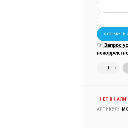
Запрос у
некорректн
-
+
НЕТ В НАЛИ
АРТИКУЛ:
MO