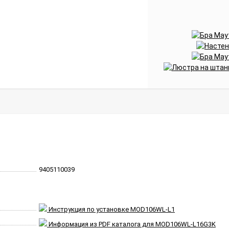
9405110039
Инструкция по установке MOD106WL-L1
Информация из PDF каталога для MOD106WL-L16G3K