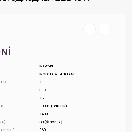
Maytoni
MOD106WL-L16G3K
LED
1
LED
16
та
3000K (теплый)
1400
RI)
80 (базовая)
 света °
360