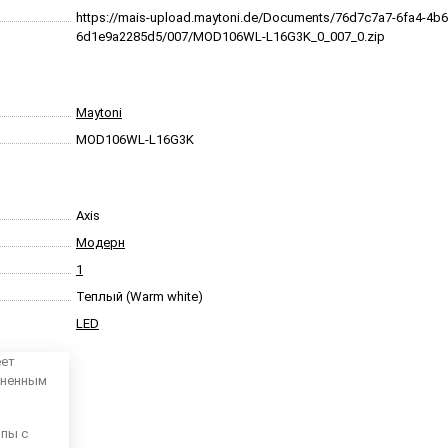
https://mais-upload.maytoni.de/Documents/76d7c7a7-6fa4-4b6
6d1e9a2285d5/007/MOD106WL-L16G3K_0_007_0.zip
Maytoni
MOD106WL-L16G3K
Axis
Модерн
1
Теплый (Warm white)
LED
еет
аненным
мпы с