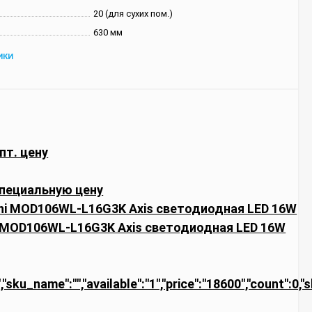
20 (для сухих пом.)
630 мм
ИКИ
пт. цену
пециальную цену
 MOD106WL-L16G3K Axis светодиодная LED 16W
","sku_name":"","available":"1","price":"18600","count":