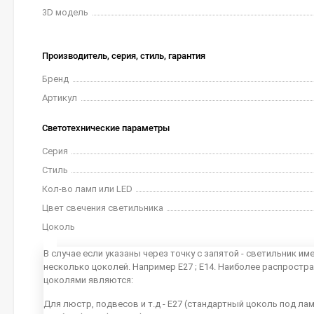
3D модель
Производитель, серия, стиль, гарантия
Бренд
Артикул
Светотехнические параметры
Серия
Стиль
Кол-во ламп или LED
Цвет свечения светильника
Цоколь
В случае если указаны через точку с запятой - светильник им
несколько цоколей. Например E27 ; E14. Наиболее распростр
цоколями являются:
Для люстр, подвесов и т.д - E27 (стандартный цоколь под ла