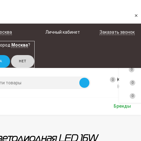
×
осква
Личный кабинет
Заказать звонок
город
Москва
?
0
Корзина
0
0
(пусто)
0
Бренды
ветодиодная LED 16W