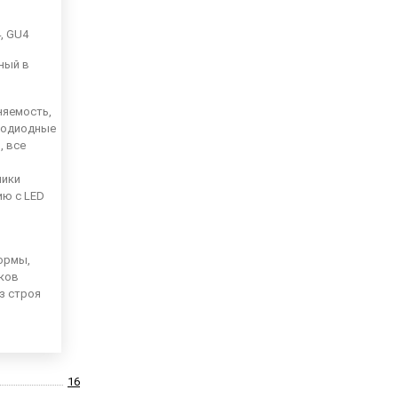
4, GU4
ный в
няемость,
тодиодные
, все
ники
ию с LED
ормы,
иков
из строя
16