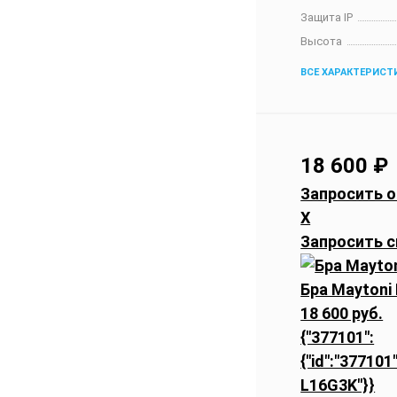
Защита IP
Высота
ВСЕ ХАРАКТЕРИСТ
18 600
₽
Запросить о
X
Запросить с
Бра Maytoni
18 600 руб.
{"377101":
{"id":"377101
L16G3K"}}