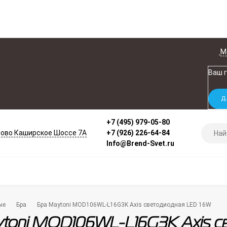
М
Ваш 
+7 (495) 979-05-80
ово Каширское Шоссе 7А
+7 (926) 226-64-84
Info@Brend-Svet.ru
ые
Бра
Бра Maytoni MOD106WL-L16G3K Axis светодиодная LED 16W
toni MOD106WL-L16G3K Axis с