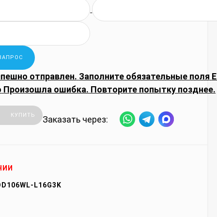
спешно отправлен.
Заполните обязательные поля
E
о
Произошла ошибка. Повторите попытку позднее.
КУПИТЬ
Заказать через:
ЧИИ
D106WL-L16G3K