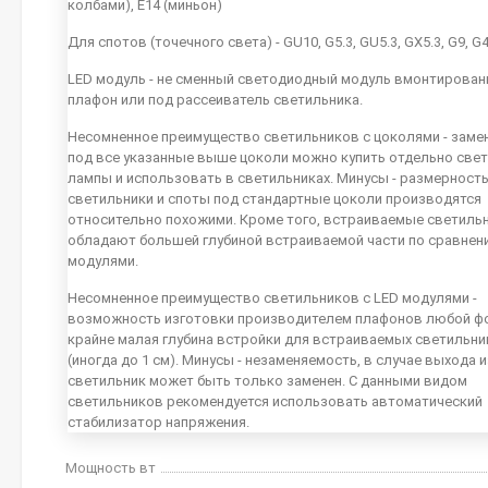
колбами), E14 (миньон)
Для спотов (точечного света) - GU10, G5.3, GU5.3, GX5.3, G9, G
LED модуль - не сменный светодиодный модуль вмонтирован
плафон или под рассеиватель светильника.
Несомненное преимущество светильников с цоколями - заме
под все указанные выше цоколи можно купить отдельно све
лампы и использовать в светильниках. Минусы - размерность
светильники и споты под стандартные цоколи производятся
относительно похожими. Кроме того, встраиваемые светиль
обладают большей глубиной встраиваемой части по сравнен
модулями.
Несомненное преимущество светильников с LED модулями -
возможность изготовки производителем плафонов любой ф
крайне малая глубина встройки для встраиваемых светильн
(иногда до 1 см). Минусы - незаменяемость, в случае выхода 
светильник может быть только заменен. С данными видом
светильников рекомендуется использовать автоматический
стабилизатор напряжения.
Мощность вт