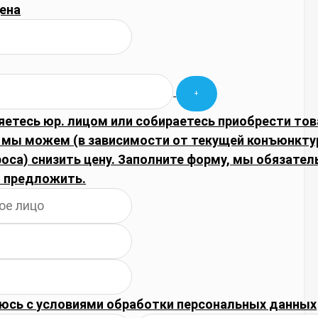
ена
яетесь юр. лицом или собираетесь приобрести тов
 мы можем (в зависимости от текущей конъюнкту
оса) снизить цену. Заполните форму, мы обязате
 предложить.
юсь с
условиями обработки
персональных данных