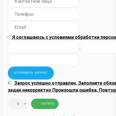
Я соглашаюсь с
условиями обработки
персон
Запрос успешно отправлен.
Заполните обяз
задан некорректно
Произошла ошибка. Повтор
-
+
КУПИТЬ