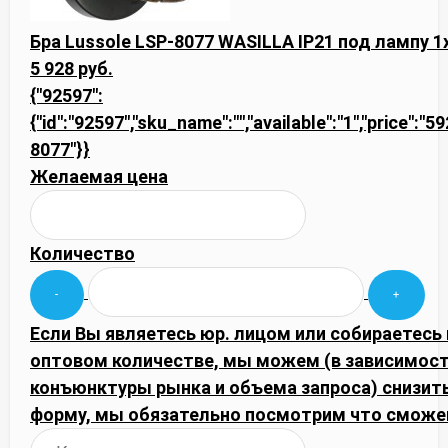
Бра Lussole LSP-8077 WASILLA IP21 под лампу 1
5 928 руб.
{"92597":
{"id":"92597","sku_name":"","available":"1","price":"5
8077"}}
Желаемая цена
Количество
Если Вы являетесь юр. лицом или собираетесь 
оптовом количестве, мы можем (в зависимост
конъюнктуры рынка и объема запроса) снизить
форму, мы обязательно посмотрим что сможе