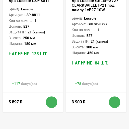
Бра Lussole LSP-8811
Бра Lussole GRLSP-8727
CLARKSVILLE IP21 под
Бренд:
Lussole
лампу 1xE27 10W
Артикул:
LSP-8811
Бренд:
Lussole
Кол-во ламп или LED:
1
Артикул:
GRLSP-8727
Цоколь:
E27
Кол-во ламп или LED:
1
Защита IP:
21 (капли)
Цоколь:
E27
Высота:
250 мм
Защита IP:
21 (капли)
Ширина:
180 мм
Высота:
300 мм
Ширина:
450 мм
НАЛИЧИЕ: 125 ШТ.
НАЛИЧИЕ: 84 ШТ.
+
117
бонус(ов)
+
78
бонус(ов)
5 897
₽
3 900
₽