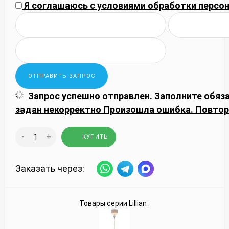
Я соглашаюсь с
условиями обработки
персон
Запрос успешно отправлен.
Заполните обяз
задан некорректно
Произошла ошибка. Повтор
-
+
КУПИТЬ
Заказать через:
Товары серии
Lillian
: