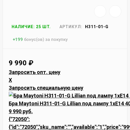
НАЛИЧИЕ: 25 ШТ.
АРТИКУЛ:
H311-01-G
+
199
бонус(ов) за покупку
9 990
₽
Запросить опт. цену
X
Запросить специальную цену
Бра Maytoni H311-01-G Lillian под лампу 1xE14 
9 990 руб.
{"72050":
{"id":"72050","sku_name":"","available":"1","price":"9