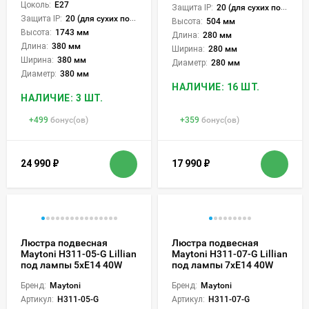
Цоколь:
E27
Защита IP:
20 (для сухих пом.)
Защита IP:
20 (для сухих пом.)
Высота:
504 мм
Высота:
1743 мм
Длина:
280 мм
Длина:
380 мм
Ширина:
280 мм
Ширина:
380 мм
Диаметр:
280 мм
Диаметр:
380 мм
НАЛИЧИЕ: 16 ШТ.
НАЛИЧИЕ: 3 ШТ.
+
499
бонус(ов)
+
359
бонус(ов)
24 990
₽
17 990
₽
Люстра подвесная
Люстра подвесная
Maytoni H311-05-G Lillian
Maytoni H311-07-G Lillian
под лампы 5xE14 40W
под лампы 7xE14 40W
Бренд:
Maytoni
Бренд:
Maytoni
Артикул:
H311-05-G
Артикул:
H311-07-G