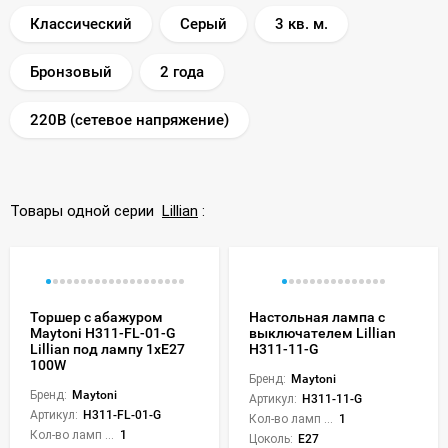
Классический
Серый
3 кв. м.
Бронзовый
2 года
220В (сетевое напряжение)
Товары одной серии
Lillian
:
Торшер с абажуром
Настольная лампа с
Maytoni H311-FL-01-G
выключателем Lillian
Lillian под лампу 1xE27
H311-11-G
100W
Бренд:
Maytoni
Бренд:
Maytoni
Артикул:
H311-11-G
Артикул:
H311-FL-01-G
Кол-во ламп или LED:
1
Кол-во ламп или LED:
1
Цоколь:
E27