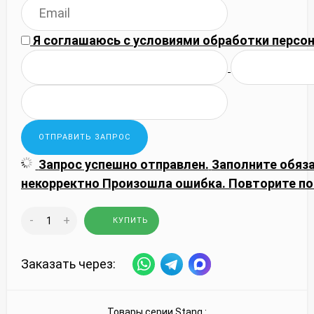
Я соглашаюсь с
условиями обработки
персон
Запрос успешно отправлен.
Заполните обяз
некорректно
Произошла ошибка. Повторите по
-
+
КУПИТЬ
Заказать через:
Товары серии
Stang
: