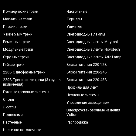
Коммерческие треки
Настольные
Магнитные треки
Торшеры
Плоские треки
Уличные
Узкие 5 мм треки
Светодиодные лампы
Ременные треки
Светодиодные ленты Maytoni
Модульные треки
Светодиодные ленты Novotech
Струнные треки
Светодиодные ленты Arte Lamp
Гибкие треки
Блоки питания 220-12В
220В Однофазные треки
Блоки питания 220-24В
220В Трехфазные треки (3 группы
Блоки питания 220-48В
включения)
Профиль для лент
Готовые трековые системы
Неоновые системы
Споты
Управление освещением
Люстры
Электроустановочные изделия
Подвесные
Voltum
Настенные
Распродажа
Настенно-потолочные