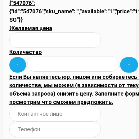
{"547076":
{"id":"547076","sku_name":"","available":"1","price":
SG"}}
Желаемая цена
Количество
Если Вы являетесь юр. лицом или собираетесь
количестве, мы можем (в зависимости от тек
объема запроса) снизить цену. Заполните фор
посмотрим что сможем предложить.