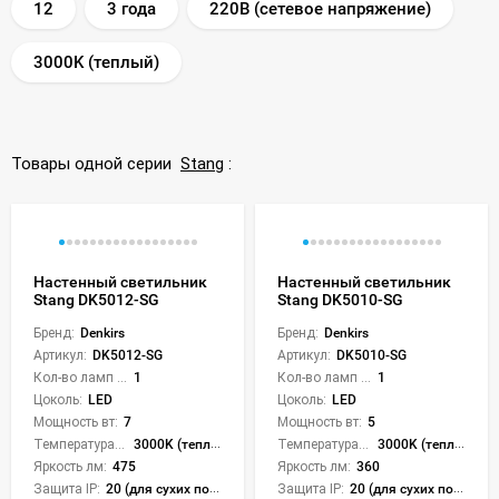
12
3 года
220В (сетевое напряжение)
3000K (теплый)
Товары одной серии
Stang
:
Настенный светильник
Настенный светильник
Stang DK5012-SG
Stang DK5010-SG
Бренд:
Denkirs
Бренд:
Denkirs
Артикул:
DK5012-SG
Артикул:
DK5010-SG
Кол-во ламп или LED:
1
Кол-во ламп или LED:
1
Цоколь:
LED
Цоколь:
LED
Мощность вт:
7
Мощность вт:
5
Температура света:
3000K (теплый)
Температура света:
3000K (теплый)
Яркость лм:
475
Яркость лм:
360
Защита IP:
20 (для сухих пом.)
Защита IP:
20 (для сухих пом.)