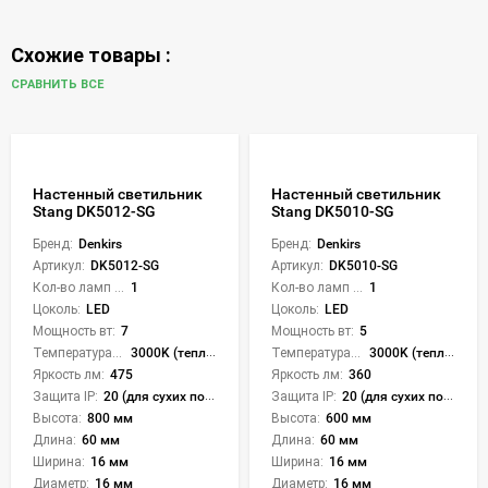
Схожие товары :
СРАВНИТЬ ВСЕ
Настенный светильник
Настенный светильник
Stang DK5012-SG
Stang DK5010-SG
Бренд:
Denkirs
Бренд:
Denkirs
Артикул:
DK5012-SG
Артикул:
DK5010-SG
Кол-во ламп или LED:
1
Кол-во ламп или LED:
1
Цоколь:
LED
Цоколь:
LED
Мощность вт:
7
Мощность вт:
5
Температура света:
3000K (теплый)
Температура света:
3000K (теплый)
Яркость лм:
475
Яркость лм:
360
Защита IP:
20 (для сухих пом.)
Защита IP:
20 (для сухих пом.)
Высота:
800 мм
Высота:
600 мм
Длина:
60 мм
Длина:
60 мм
Ширина:
16 мм
Ширина:
16 мм
Диаметр:
16 мм
Диаметр:
16 мм