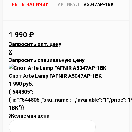
НЕТ В НАЛИЧИИ
АРТИКУЛ:
A5047AP-1BK
1 990
₽
Запросить опт. цену
X
Запросить специальную цену
Спот Arte Lamp FAFNIR A5047AP-1BK
1 990 руб.
{"544805":
{"id":"544805","sku_name":"","available":"1","price":
1BK"}}
Желаемая цена