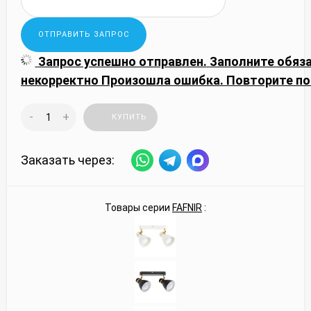
Запрос успешно отправлен.
Заполните обяз
некорректно
Произошла ошибка. Повторите по
-
+
КУПИТЬ
Заказать через:
Товары серии
FAFNIR
: