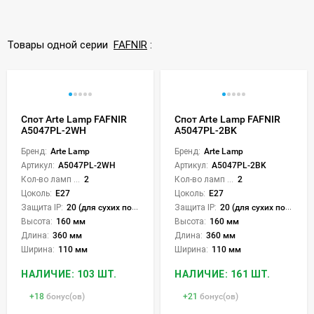
Товары одной серии
FAFNIR
:
Спот Arte Lamp FAFNIR
Спот Arte Lamp FAFNIR
A5047PL-2WH
A5047PL-2BK
Бренд:
Arte Lamp
Бренд:
Arte Lamp
Артикул:
A5047PL-2WH
Артикул:
A5047PL-2BK
Кол-во ламп или LED:
2
Кол-во ламп или LED:
2
Цоколь:
E27
Цоколь:
E27
Защита IP:
20 (для сухих пом.)
Защита IP:
20 (для сухих пом.)
Высота:
160 мм
Высота:
160 мм
Длина:
360 мм
Длина:
360 мм
Ширина:
110 мм
Ширина:
110 мм
НАЛИЧИЕ: 103 ШТ.
НАЛИЧИЕ: 161 ШТ.
+
18
бонус(ов)
+
21
бонус(ов)