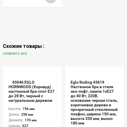
Схожие товары :
СРАВНИТЬ ВСЕ
43046 EGLO
Eglo Roding 43619
Настенное бра в стиле
HORNWOOD (Хорнвуд)
эко-лофт, лампа 1xE27
настенный бра-спот E27
до 40 Вт, 220В,
до 28 Вт, черный с
основание черная сталь,
натуральным деревом
коричневое дерево и
Высота:
196 мм
прозрачный стеклянный
плафон, ширина 150 мм,
Длина:
258 мм
высота 350 мм, вынос
Диаметр:
170 мм
180 мм
Цоколь:
E27