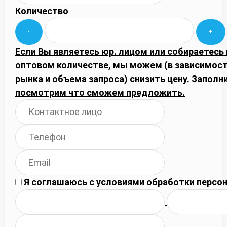
Количество
Если Вы являетесь юр. лицом или собираетесь 
оптовом количестве, мы можем (в зависимос
рынка и объема запроса) снизить цену. Запол
посмотрим что сможем предложить.
Я соглашаюсь с
условиями обработки
персон