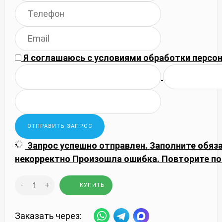
Я соглашаюсь с
условиями обработки
персон
Запрос успешно отправлен.
Заполните обяз
некорректно
Произошла ошибка. Повторите по
-
+
КУПИТЬ
Заказать через: