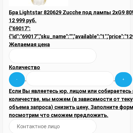
Бра Lightstar 820629 Zucche под лампы 2xG9 8
12 999 руб.
{"69017":
{"id":"69017","sku_name":"","available":"1","price":"1
Желаемая цена
Количество
Если Вы являетесь юр. лицом или собираетесь
количестве, мы можем (в зависимости от тек
объема запроса) снизить цену. Заполните фор
посмотрим что сможем предложить.