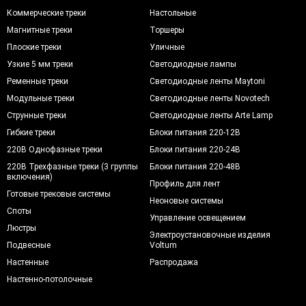
Коммерческие треки
Настольные
Магнитные треки
Торшеры
Плоские треки
Уличные
Узкие 5 мм треки
Светодиодные лампы
Ременные треки
Светодиодные ленты Maytoni
Модульные треки
Светодиодные ленты Novotech
Струнные треки
Светодиодные ленты Arte Lamp
Гибкие треки
Блоки питания 220-12В
220В Однофазные треки
Блоки питания 220-24В
220В Трехфазные треки (3 группы
Блоки питания 220-48В
включения)
Профиль для лент
Готовые трековые системы
Неоновые системы
Споты
Управление освещением
Люстры
Электроустановочные изделия
Подвесные
Voltum
Настенные
Распродажа
Настенно-потолочные