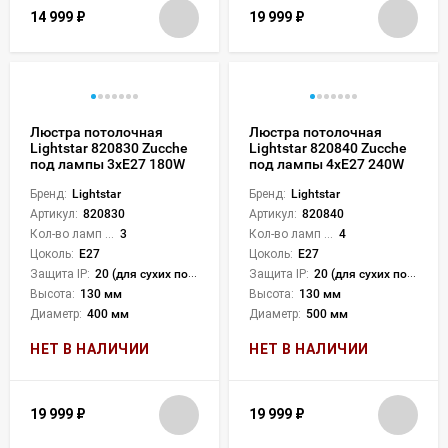
14 999
₽
19 999
₽
Люстра потолочная
Люстра потолочная
Lightstar 820830 Zucche
Lightstar 820840 Zucche
под лампы 3xE27 180W
под лампы 4xE27 240W
Бренд:
Lightstar
Бренд:
Lightstar
Артикул:
820830
Артикул:
820840
Кол-во ламп или LED:
3
Кол-во ламп или LED:
4
Цоколь:
E27
Цоколь:
E27
Защита IP:
20 (для сухих пом.)
Защита IP:
20 (для сухих пом.)
Высота:
130 мм
Высота:
130 мм
Диаметр:
400 мм
Диаметр:
500 мм
НЕТ В НАЛИЧИИ
НЕТ В НАЛИЧИИ
19 999
₽
19 999
₽