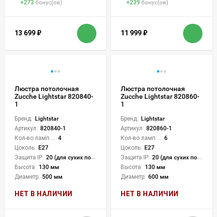
+
273
бонус(ов)
+
239
бонус(ов)
13 699
₽
11 999
₽
Люстра потолочная
Люстра потолочная
Zucche Lightstar 820840-
Zucche Lightstar 820860-
1
1
Бренд:
Lightstar
Бренд:
Lightstar
Артикул:
820840-1
Артикул:
820860-1
Кол-во ламп или LED:
4
Кол-во ламп или LED:
6
Цоколь:
E27
Цоколь:
E27
Защита IP:
20 (для сухих пом.)
Защита IP:
20 (для сухих пом.)
Высота:
130 мм
Высота:
130 мм
Диаметр:
500 мм
Диаметр:
600 мм
НЕТ В НАЛИЧИИ
НЕТ В НАЛИЧИИ