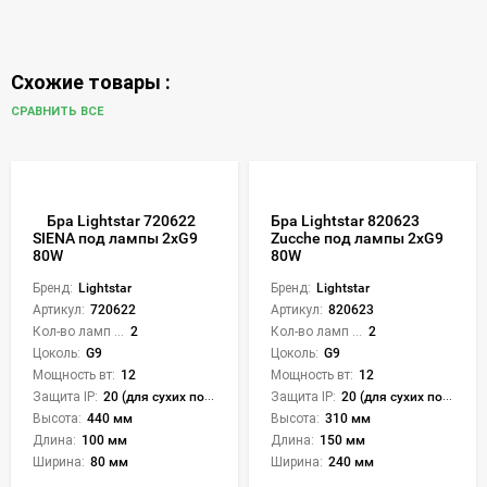
Схожие товары :
СРАВНИТЬ ВСЕ
Бра Lightstar 720622
Бра Lightstar 820623
Zucche под лампы 2xG9
SIENA под лампы 2xG9
80W
80W
Бренд:
Lightstar
Бренд:
Lightstar
Артикул:
820623
Артикул:
720622
Кол-во ламп или LED:
2
Кол-во ламп или LED:
2
Цоколь:
G9
Цоколь:
G9
Мощность вт:
12
Мощность вт:
12
Защита IP:
20 (для сухих пом.)
Защита IP:
20 (для сухих пом.)
Высота:
310 мм
Высота:
440 мм
Длина:
150 мм
Длина:
100 мм
Ширина:
240 мм
Ширина:
80 мм