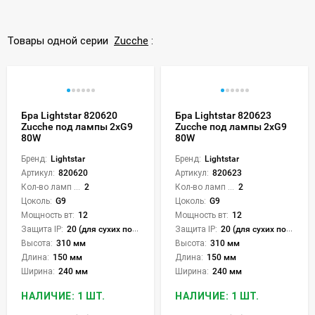
Товары одной серии
Zucche
:
Бра Lightstar 820620
Бра Lightstar 820623
Zucche под лампы 2xG9
Zucche под лампы 2xG9
80W
80W
Бренд:
Lightstar
Бренд:
Lightstar
Артикул:
820620
Артикул:
820623
Кол-во ламп или LED:
2
Кол-во ламп или LED:
2
Цоколь:
G9
Цоколь:
G9
Мощность вт:
12
Мощность вт:
12
Защита IP:
20 (для сухих пом.)
Защита IP:
20 (для сухих пом.)
Высота:
310 мм
Высота:
310 мм
Длина:
150 мм
Длина:
150 мм
Ширина:
240 мм
Ширина:
240 мм
НАЛИЧИЕ: 1 ШТ.
НАЛИЧИЕ: 1 ШТ.