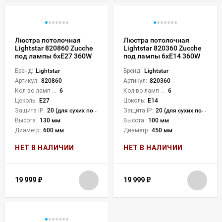
Люстра потолочная
Люстра потолочная
Lightstar 820860 Zucche
Lightstar 820360 Zucche
под лампы 6xE27 360W
под лампы 6xE14 360W
Бренд:
Lightstar
Бренд:
Lightstar
Артикул:
820860
Артикул:
820360
Кол-во ламп или LED:
6
Кол-во ламп или LED:
6
Цоколь:
E27
Цоколь:
E14
Защита IP:
20 (для сухих пом.)
Защита IP:
20 (для сухих пом.)
Высота:
130 мм
Высота:
100 мм
Диаметр:
600 мм
Диаметр:
450 мм
НЕТ В НАЛИЧИИ
НЕТ В НАЛИЧИИ
19 999
₽
19 999
₽