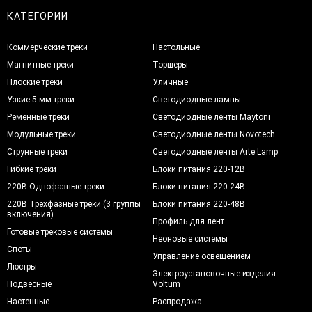
КАТЕГОРИИ
Коммерческие треки
Настольные
Магнитные треки
Торшеры
Плоские треки
Уличные
Узкие 5 мм треки
Светодиодные лампы
Ременные треки
Светодиодные ленты Maytoni
Модульные треки
Светодиодные ленты Novotech
Струнные треки
Светодиодные ленты Arte Lamp
Гибкие треки
Блоки питания 220-12В
220В Однофазные треки
Блоки питания 220-24В
220В Трехфазные треки (3 группы
Блоки питания 220-48В
включения)
Профиль для лент
Готовые трековые системы
Неоновые системы
Споты
Управление освещением
Люстры
Электроустановочные изделия
Подвесные
Voltum
Настенные
Распродажа