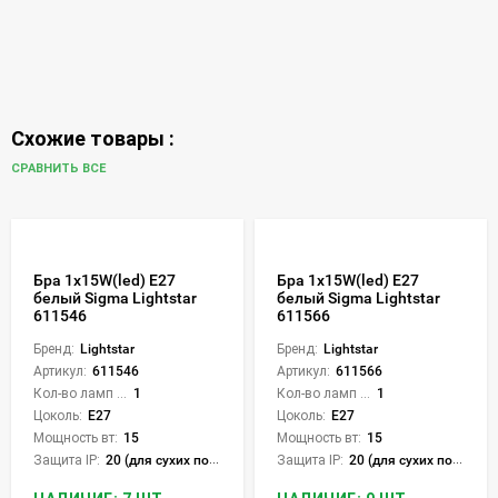
Схожие товары :
СРАВНИТЬ ВСЕ
Бра 1х15W(led) E27
Бра 1х15W(led) Е27
белый Sigma Lightstar
белый Sigma Lightstar
611546
611566
Бренд:
Lightstar
Бренд:
Lightstar
Артикул:
611546
Артикул:
611566
Кол-во ламп или LED:
1
Кол-во ламп или LED:
1
Цоколь:
E27
Цоколь:
E27
Мощность вт:
15
Мощность вт:
15
Защита IP:
20 (для сухих пом.)
Защита IP:
20 (для сухих пом.)