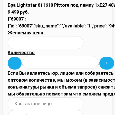
Бра Lightstar 811610 Pittore под лампу 1xE27 4
9 499 руб.
{"69007":
{"id":"69007","sku_name":"","available":"1","price":"9
Желаемая цена
Количество
Если Вы являетесь юр. лицом или собираетесь 
оптовом количестве, мы можем (в зависимост
конъюнктуры рынка и объема запроса) снизить
мы обязательно посмотрим что сможем пред