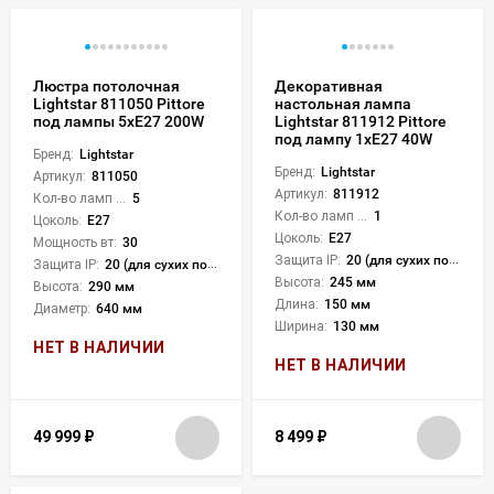
Люстра потолочная
Декоративная
Lightstar 811050 Pittore
настольная лампа
под лампы 5xE27 200W
Lightstar 811912 Pittore
под лампу 1xE27 40W
Бренд:
Lightstar
Бренд:
Lightstar
Артикул:
811050
Артикул:
811912
Кол-во ламп или LED:
5
Кол-во ламп или LED:
1
Цоколь:
E27
Цоколь:
E27
Мощность вт:
30
Защита IP:
20 (для сухих пом.)
Защита IP:
20 (для сухих пом.)
Высота:
245 мм
Высота:
290 мм
Длина:
150 мм
Диаметр:
640 мм
Ширина:
130 мм
НЕТ В НАЛИЧИИ
НЕТ В НАЛИЧИИ
49 999
₽
8 499
₽