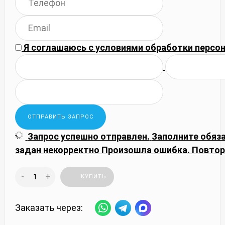
Я соглашаюсь с
условиями обработки
персон
Запрос успешно отправлен.
Заполните обяз
задан некорректно
Произошла ошибка. Повтор
-
+
КУПИТЬ
Заказать через: