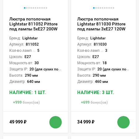
Люстра потолочная
Люстра потолочная
Lightstar 811052 Pittore
Lightstar 811030 Pittore
под лампы 5xE27 200W
под лампы 3xE27 120W
Бренд:
Lightstar
Бренд:
Lightstar
Артикул:
811052
Артикул:
811030
Кол-во ламп или LED:
5
Кол-во ламп или LED:
3
Цоколь:
E27
Цоколь:
E27
Мощность вт:
30
Мощность вт:
18
Защита IP:
20 (для сухих пом.)
Защита IP:
20 (для сухих пом.)
Высота:
290 мм
Высота:
290 мм
Диаметр:
640 мм
Диаметр:
460 мм
НАЛИЧИЕ: 1 ШТ.
НАЛИЧИЕ: 3 ШТ.
+
999
бонус(ов)
+
699
бонус(ов)
49 999
₽
34 999
₽