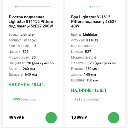
Люстра подвесная
Бра Lightstar 811612
Lightstar 811152 Pittore
Pittore под лампу 1xE27
под лампы 5xE27 200W
40W
Бренд:
Lightstar
Бренд:
Lightstar
Артикул:
811152
Артикул:
811612
Кол-во ламп или LED:
5
Кол-во ламп или LED:
1
Цоколь:
E27
Цоколь:
E27
Мощность вт:
30
Мощность вт:
6
Защита IP:
20 (для сухих пом.)
Защита IP:
20 (для сухих пом.)
Высота:
260 мм
Высота:
250 мм
Диаметр:
640 мм
Длина:
145 мм
Ширина:
150 мм
НАЛИЧИЕ: 10 ШТ.
НАЛИЧИЕ: 12 ШТ.
+
999
бонус(ов)
+
219
бонус(ов)
49 999
₽
10 999
₽