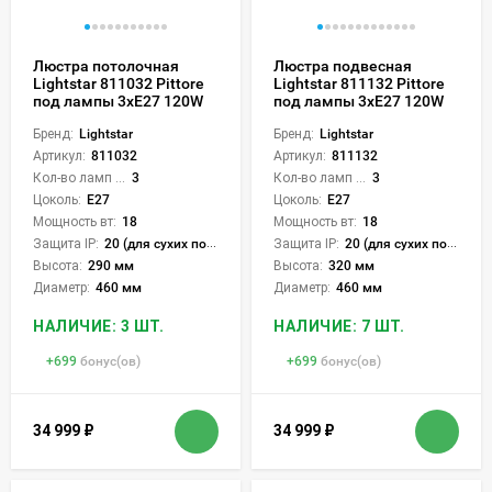
Люстра потолочная
Люстра подвесная
Lightstar 811032 Pittore
Lightstar 811132 Pittore
под лампы 3xE27 120W
под лампы 3xE27 120W
Бренд:
Lightstar
Бренд:
Lightstar
Артикул:
811032
Артикул:
811132
Кол-во ламп или LED:
3
Кол-во ламп или LED:
3
Цоколь:
E27
Цоколь:
E27
Мощность вт:
18
Мощность вт:
18
Защита IP:
20 (для сухих пом.)
Защита IP:
20 (для сухих пом.)
Высота:
290 мм
Высота:
320 мм
Диаметр:
460 мм
Диаметр:
460 мм
НАЛИЧИЕ: 3 ШТ.
НАЛИЧИЕ: 7 ШТ.
+
699
бонус(ов)
+
699
бонус(ов)
34 999
₽
34 999
₽