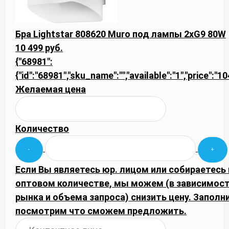
Бра Lightstar 808620 Muro под лампы 2xG9 80W
10 499 руб.
{"68981":
{"id":"68981","sku_name":"","available":"1","price":"1
Желаемая цена
Количество
Если Вы являетесь юр. лицом или собираетесь 
оптовом количестве, мы можем (в зависимос
рынка и объема запроса) снизить цену. Запол
посмотрим что сможем предложить.