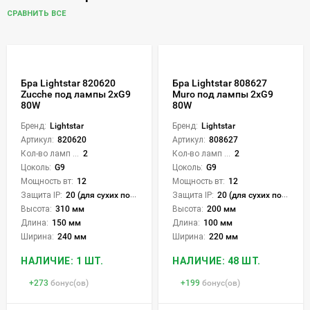
СРАВНИТЬ ВСЕ
Бра Lightstar 820620
Бра Lightstar 808627
Zucche под лампы 2xG9
Muro под лампы 2xG9
80W
80W
Бренд:
Lightstar
Бренд:
Lightstar
Артикул:
820620
Артикул:
808627
Кол-во ламп или LED:
2
Кол-во ламп или LED:
2
Цоколь:
G9
Цоколь:
G9
Мощность вт:
12
Мощность вт:
12
Защита IP:
20 (для сухих пом.)
Защита IP:
20 (для сухих пом.)
Высота:
310 мм
Высота:
200 мм
Длина:
150 мм
Длина:
100 мм
Ширина:
240 мм
Ширина:
220 мм
НАЛИЧИЕ: 1 ШТ.
НАЛИЧИЕ: 48 ШТ.
+
273
бонус(ов)
+
199
бонус(ов)