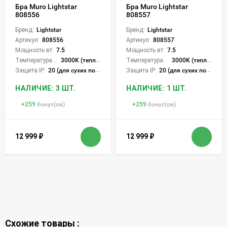
Бра Muro Lightstar
Бра Muro Lightstar
808556
808557
Бренд:
Lightstar
Бренд:
Lightstar
Артикул:
808556
Артикул:
808557
Мощность вт:
7.5
Мощность вт:
7.5
Температура света:
3000K (теплый)
Температура света:
3000K (теплый)
Защита IP:
20 (для сухих пом.)
Защита IP:
20 (для сухих пом.)
НАЛИЧИЕ: 3 ШТ.
НАЛИЧИЕ: 1 ШТ.
+
259
бонус(ов)
+
259
бонус(ов)
12 999
₽
12 999
₽
Схожие товары :