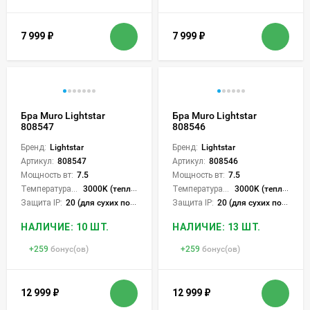
7 999
₽
7 999
₽
Бра Muro Lightstar
Бра Muro Lightstar
808547
808546
Бренд:
Lightstar
Бренд:
Lightstar
Артикул:
808547
Артикул:
808546
Мощность вт:
7.5
Мощность вт:
7.5
Температура света:
3000K (теплый)
Температура света:
3000K (теплый)
Защита IP:
20 (для сухих пом.)
Защита IP:
20 (для сухих пом.)
НАЛИЧИЕ: 10 ШТ.
НАЛИЧИЕ: 13 ШТ.
+
259
бонус(ов)
+
259
бонус(ов)
12 999
₽
12 999
₽