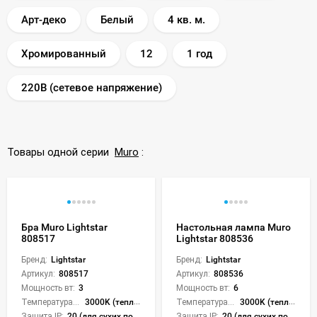
Арт-деко
Белый
4 кв. м.
Хромированный
12
1 год
220В (сетевое напряжение)
Товары одной серии
Muro
:
Бра Muro Lightstar
Настольная лампа Muro
808517
Lightstar 808536
Бренд:
Lightstar
Бренд:
Lightstar
Артикул:
808517
Артикул:
808536
Мощность вт:
3
Мощность вт:
6
Температура света:
3000K (теплый)
Температура света:
3000K (теплый)
Защита IP:
20 (для сухих пом.)
Защита IP:
20 (для сухих пом.)