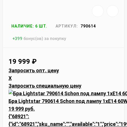
НАЛИЧИЕ: 6 ШТ.
АРТИКУЛ:
790614
+
399
бонус(ов) за покупку
19 999
₽
Запросить опт. цену
X
Запросить специальную цену
Бра Lightstar 790614 Schon под лампу 1xE14 60
19 999 руб.
{"68921":
{"id":"68921","sku_name":"","available":"1","price":"1