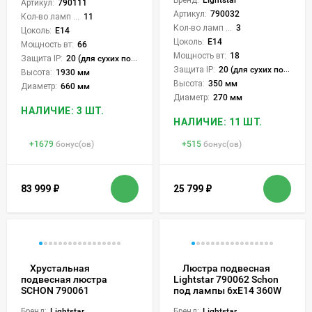
Бренд:
Lightstar
Артикул:
790111
Артикул:
790032
Кол-во ламп или LED:
11
Кол-во ламп или LED:
3
Цоколь:
E14
Цоколь:
E14
Мощность вт:
66
Мощность вт:
18
Защита IP:
20 (для сухих пом.)
Защита IP:
20 (для сухих пом.)
Высота:
1930 мм
Высота:
350 мм
Диаметр:
660 мм
Диаметр:
270 мм
НАЛИЧИЕ: 3 ШТ.
НАЛИЧИЕ: 11 ШТ.
+
1679
бонус(ов)
+
515
бонус(ов)
83 999
₽
25 799
₽
Хрустальная
Люстра подвесная
подвесная люстра
Lightstar 790062 Schon
SCHON 790061
под лампы 6xE14 360W
Бренд:
Lightstar
Бренд:
Lightstar