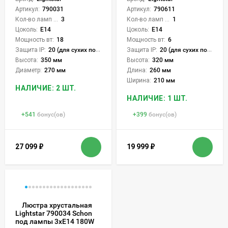
Артикул:
790031
Артикул:
790611
Кол-во ламп или LED:
3
Кол-во ламп или LED:
1
Цоколь:
E14
Цоколь:
E14
Мощность вт:
18
Мощность вт:
6
Защита IP:
20 (для сухих пом.)
Защита IP:
20 (для сухих пом.)
Высота:
350 мм
Высота:
320 мм
Диаметр:
270 мм
Длина:
260 мм
Ширина:
210 мм
НАЛИЧИЕ: 2 ШТ.
НАЛИЧИЕ: 1 ШТ.
+
541
бонус(ов)
+
399
бонус(ов)
27 099
₽
19 999
₽
Люстра хрустальная
Lightstar 790034 Schon
под лампы 3xE14 180W