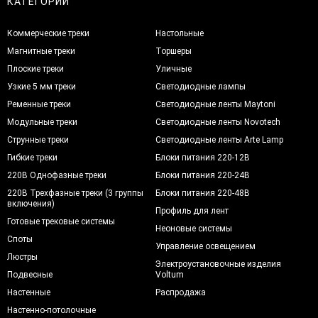
КАТЕГОРИИ
Коммерческие треки
Настольные
Магнитные треки
Торшеры
Плоские треки
Уличные
Узкие 5 мм треки
Светодиодные лампы
Ременные треки
Светодиодные ленты Maytoni
Модульные треки
Светодиодные ленты Novotech
Струнные треки
Светодиодные ленты Arte Lamp
Гибкие треки
Блоки питания 220-12В
220В Однофазные треки
Блоки питания 220-24В
220В Трехфазные треки (3 группы
Блоки питания 220-48В
включения)
Профиль для лент
Готовые трековые системы
Неоновые системы
Споты
Управление освещением
Люстры
Электроустановочные изделия
Подвесные
Voltum
Настенные
Распродажа
Настенно-потолочные