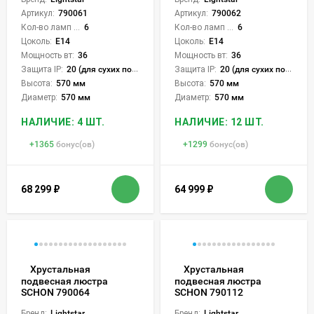
Артикул:
790061
Артикул:
790062
Кол-во ламп или LED:
6
Кол-во ламп или LED:
6
Цоколь:
E14
Цоколь:
E14
Мощность вт:
36
Мощность вт:
36
Защита IP:
20 (для сухих пом.)
Защита IP:
20 (для сухих пом.)
Высота:
570 мм
Высота:
570 мм
Диаметр:
570 мм
Диаметр:
570 мм
НАЛИЧИЕ: 4 ШТ.
НАЛИЧИЕ: 12 ШТ.
+
1365
бонус(ов)
+
1299
бонус(ов)
68 299
₽
64 999
₽
Хрустальная
Хрустальная
подвесная люстра
подвесная люстра
SCHON 790064
SCHON 790112
Бренд:
Lightstar
Бренд:
Lightstar