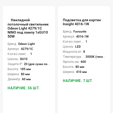
Накладной
Подсветка для картин
Insight 4016-1W
потолочный светильник
Odeon Light 4279/1C
Бренд:
Favourite
NINO под лампу 1xGU10
50W
Артикул:
4016-1W
Кол-во ламп или LED:
1
Бренд:
Odeon Light
Цоколь:
LED
Артикул:
4279/1C
Мощность вт:
8
Кол-во ламп или LED:
1
Температура света:
3000K (теплый)
Цоколь:
GU10
Яркость лм:
600
Защита IP:
20 (для сухих пом.)
Высота:
80 мм
Высота:
185 мм
Ширина:
410 мм
Ширина:
80 мм
Диаметр:
60 мм
НАЛИЧИЕ: 7 ШТ.
НАЛИЧИЕ: 56 ШТ.