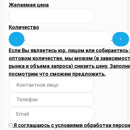
Желаемая цена
Количество
Если Вы являетесь юр. лицом или собираетесь 
оптовом количестве, мы можем (в зависимос
рынка и объема запроса) снизить цену. Запол
посмотрим что сможем предложить.
Я соглашаюсь с
условиями обработки
персон