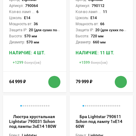
Артикул:
790064
Артикул:
790112
Кол-во ламп или LED:
6
Кол-во ламп или LED:
11
Цоколь:
E14
Цоколь:
E14
Мощность вт:
36
Мощность вт:
66
Защита IP:
20 (для сухих пом.)
Защита IP:
20 (для сухих пом.)
Высота:
570 мм
Высота:
720 мм
Диаметр:
570 мм
Диаметр:
660 мм
НАЛИЧИЕ: 4 ШТ.
НАЛИЧИЕ: 11 ШТ.
+
1299
бонус(ов)
+
1599
бонус(ов)
64 999
₽
79 999
₽
Люстра хрустальная
Бра Lightstar 790611
Lightstar 790031 Schon
Schon под лампу 1xE14
под лампы 3xE14 180W
60W
Бренд:
Lightstar
Бренд:
Lightstar