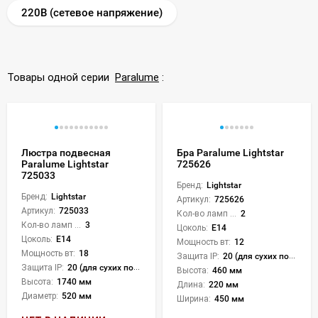
220В (сетевое напряжение)
Товары одной серии
Paralume
:
Люстра подвесная
Бра Paralume Lightstar
Paralume Lightstar
725626
725033
Бренд:
Lightstar
Бренд:
Lightstar
Артикул:
725626
Артикул:
725033
Кол-во ламп или LED:
2
Кол-во ламп или LED:
3
Цоколь:
E14
Цоколь:
E14
Мощность вт:
12
Мощность вт:
18
Защита IP:
20 (для сухих пом.)
Защита IP:
20 (для сухих пом.)
Высота:
460 мм
Высота:
1740 мм
Длина:
220 мм
Диаметр:
520 мм
Ширина:
450 мм