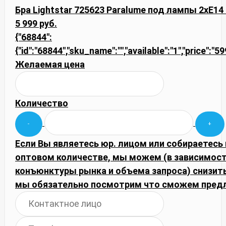
Бра Lightstar 725623 Paralume под лампы 2xE14
5 999 руб.
{"68844":
{"id":"68844","sku_name":"","available":"1","price":"5
Желаемая цена
Количество
Если Вы являетесь юр. лицом или собираетесь 
оптовом количестве, мы можем (в зависимост
конъюнктуры рынка и объема запроса) снизить
мы обязательно посмотрим что сможем пред