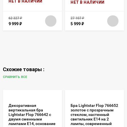
НЕТ В НАЛИЧИИ
НЕТ В НАЛИЧИИ
62 327
₽
27 107
₽
9 999
₽
5 999
₽
Схожие товары :
СРАВНИТЬ ВСЕ
Декоративная
Бра Lightstar Flop 766652
вертикальная бра
золотое с прозрачным
Lightstar Flop 766642 с
стеклом, настенный
двумя сменными
светильник E14 на 2
лампами Е14, основание
лампы, современный