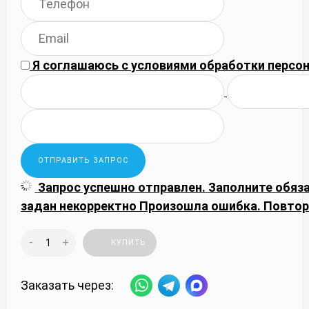
Я соглашаюсь с
условиями обработки
персон
Запрос успешно отправлен.
Заполните обяз
задан некорректно
Произошла ошибка. Повтор
-
+
КУПИТЬ
Заказать через: