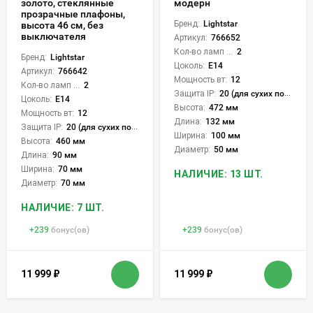
золото, стеклянные
модерн
прозрачные плафоны,
Бренд:
Lightstar
высота 46 см, без
выключателя
Артикул:
766652
Кол-во ламп или LED:
2
Бренд:
Lightstar
Цоколь:
E14
Артикул:
766642
Мощность вт:
12
Кол-во ламп или LED:
2
Защита IP:
20 (для сухих пом.)
Цоколь:
E14
Высота:
472 мм
Мощность вт:
12
Длина:
132 мм
Защита IP:
20 (для сухих пом.)
Ширина:
100 мм
Высота:
460 мм
Диаметр:
50 мм
Длина:
90 мм
Ширина:
70 мм
НАЛИЧИЕ: 13 ШТ.
Диаметр:
70 мм
НАЛИЧИЕ: 7 ШТ.
+
239
бонус(ов)
+
239
бонус(ов)
11 999
₽
11 999
₽