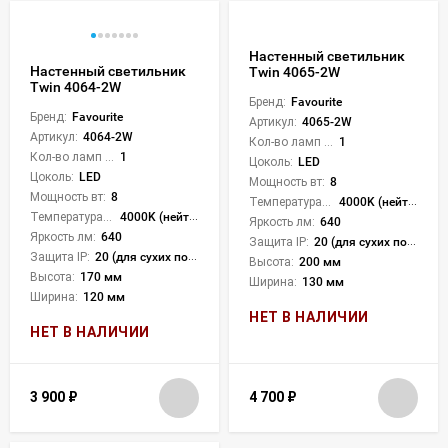
Настенный светильник
Настенный светильник
Twin 4065-2W
Twin 4064-2W
Бренд:
Favourite
Бренд:
Favourite
Артикул:
4065-2W
Артикул:
4064-2W
Кол-во ламп или LED:
1
Кол-во ламп или LED:
1
Цоколь:
LED
Цоколь:
LED
Мощность вт:
8
Мощность вт:
8
Температура света:
4000K (нейтральный)
Температура света:
4000K (нейтральный)
Яркость лм:
640
Яркость лм:
640
Защита IP:
20 (для сухих пом.)
Защита IP:
20 (для сухих пом.)
Высота:
200 мм
Высота:
170 мм
Ширина:
130 мм
Ширина:
120 мм
НЕТ В НАЛИЧИИ
НЕТ В НАЛИЧИИ
3 900
₽
4 700
₽