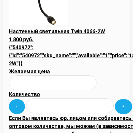
Настенный светильник Twin 4066-2W
1 800 руб.
{"540972":
{"id":"540972","sku_name":"","available":"1","price":"
2W"}}
Желаемая цена
Количество
Если Вы являетесь юр. лицом или собираетесь 
оптовом количестве, мы можем (в зависимост