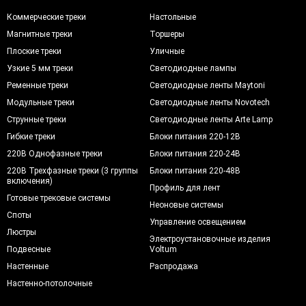
Коммерческие треки
Настольные
Магнитные треки
Торшеры
Плоские треки
Уличные
Узкие 5 мм треки
Светодиодные лампы
Ременные треки
Светодиодные ленты Maytoni
Модульные треки
Светодиодные ленты Novotech
Струнные треки
Светодиодные ленты Arte Lamp
Гибкие треки
Блоки питания 220-12В
220В Однофазные треки
Блоки питания 220-24В
220В Трехфазные треки (3 группы
Блоки питания 220-48В
включения)
Профиль для лент
Готовые трековые системы
Неоновые системы
Споты
Управление освещением
Люстры
Электроустановочные изделия
Подвесные
Voltum
Настенные
Распродажа
Настенно-потолочные