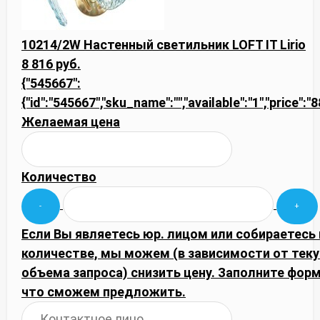
10214/2W Настенный светильник LOFT IT Lirio
8 816 руб.
{"545667":
{"id":"545667","sku_name":"","available":"1","price":
Желаемая цена
Количество
Если Вы являетесь юр. лицом или собираетесь
количестве, мы можем (в зависимости от тек
объема запроса) снизить цену. Заполните фор
что сможем предложить.