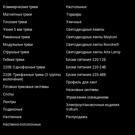
Коммерческие треки
Настольные
Магнитные треки
Торшеры
Плоские треки
Уличные
Узкие 5 мм треки
Светодиодные лампы
Ременные треки
Светодиодные ленты Maytoni
Модульные треки
Светодиодные ленты Novotech
Струнные треки
Светодиодные ленты Arte Lamp
Гибкие треки
Блоки питания 220-12В
220В Однофазные треки
Блоки питания 220-24В
220В Трехфазные треки (3 группы
Блоки питания 220-48В
включения)
Профиль для лент
Готовые трековые системы
Неоновые системы
Споты
Управление освещением
Люстры
Электроустановочные изделия
Подвесные
Voltum
Настенные
Распродажа
Настенно-потолочные