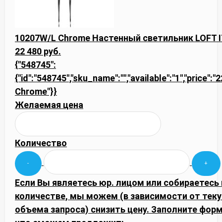
10207W/L Chrome Настенный светильник LOFT IT
22 480 руб.
{"548745":
{"id":"548745","sku_name":"","available":"1","price":
Chrome"}}
Желаемая цена
Количество
Если Вы являетесь юр. лицом или собираетесь
количестве, мы можем (в зависимости от тек
объема запроса) снизить цену. Заполните фор