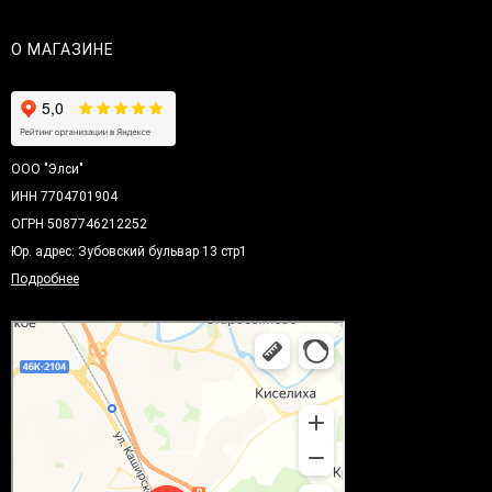
О МАГАЗИНЕ
ООО "Элси"
ИНН 7704701904
ОГРН 5087746212252
Юр. адрес: Зубовский бульвар 13 стр1
Подробнее