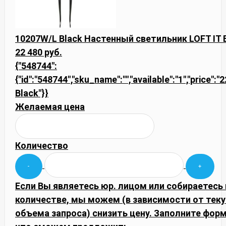
10207W/L Black Настенный светильник LOFT IT B
22 480 руб.
{"548744":
{"id":"548744","sku_name":"","available":"1","price":
Black"}}
Желаемая цена
Количество
Если Вы являетесь юр. лицом или собираетесь
количестве, мы можем (в зависимости от тек
объема запроса) снизить цену. Заполните фор