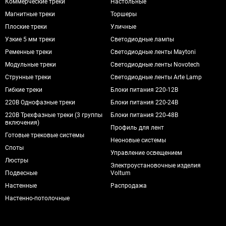
Коммерческие треки
Настольные
Магнитные треки
Торшеры
Плоские треки
Уличные
Узкие 5 мм треки
Светодиодные лампы
Ременные треки
Светодиодные ленты Maytoni
Модульные треки
Светодиодные ленты Novotech
Струнные треки
Светодиодные ленты Arte Lamp
Гибкие треки
Блоки питания 220-12В
220В Однофазные треки
Блоки питания 220-24В
220В Трехфазные треки (3 группы
Блоки питания 220-48В
включения)
Профиль для лент
Готовые трековые системы
Неоновые системы
Споты
Управление освещением
Люстры
Электроустановочные изделия
Подвесные
Voltum
Настенные
Распродажа
Настенно-потолочные