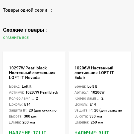
Товары одной серии :
Схожие товары :
СРАВНИТЬ ВСЕ
10297W Pearl black
10206W Настенный
Настенный светильник
светильник LOFT IT
LOFT IT Nevada
Eclair
Бренд:
Loft It
Бренд:
Loft It
Артикул:
10297W Pearl black
Артикул:
10206W
Кол-во ламп или LED:
2
Кол-во ламп или LED:
2
Цоколь:
E14
Цоколь:
E14
Защита IP:
20 (для сухих пом.)
Защита IP:
20 (для сухих пом.)
Высота:
300 мм
Высота:
330 мм
Длина:
200 мм
Ширина:
260 мм
НАЛИЧИЕ: 17 ШТ.
НАЛИЧИЕ: 9 ШТ.