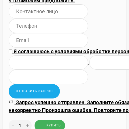
что сможем предложить.
Я соглашаюсь с
условиями обработки
персон
Запрос успешно отправлен.
Заполните обяз
некорректно
Произошла ошибка. Повторите по
-
+
КУПИТЬ