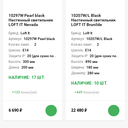
10297W Pearl black
10207W/L Black
Настенный светильник
Настенный светильник
LOFT IT Nevada
LOFT IT Brunilde
Бренд:
Loft It
Бренд:
Loft It
Артикул:
10297W Pearl black
Артикул:
10207W/L Black
Кол-во ламп или LED:
2
Кол-во ламп или LED:
2
Цоколь:
E14
Цоколь:
E14
Защита IP:
20 (для сухих пом.)
Защита IP:
20 (для сухих пом.)
Высота:
300 мм
Высота:
890 мм
Длина:
200 мм
Ширина:
180 мм
Диаметр:
280 мм
НАЛИЧИЕ: 17 ШТ.
НАЛИЧИЕ: 10 ШТ.
+
133
бонус(ов)
+
449
бонус(ов)
6 690
₽
22 480
₽