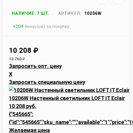
НАЛИЧИЕ: 7 ШТ.
АРТИКУЛ:
10206W
+
204
бонус(ов) за покупку
10 208
₽
12 760
₽
Запросить опт. цену
X
Запросить специальную цену
10206W Настенный светильник LOFT IT Eclair
10 208 руб.
{"545665":
{"id":"545665","sku_name":"","available":"1","price":
Желаемая цена