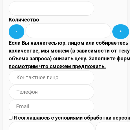
Количество
Если Вы являетесь юр. лицом или собираетесь
количестве, мы можем (в зависимости от тек
объема запроса) снизить цену. Заполните фор
посмотрим что сможем предложить.
Я соглашаюсь с
условиями обработки
персон