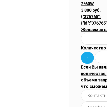
2*60W
3 800 руб.
{"376765":
{"id":"376765"
Желаемая ц
Количество
Если Вы явл
количестве,
объема запр
что сможем