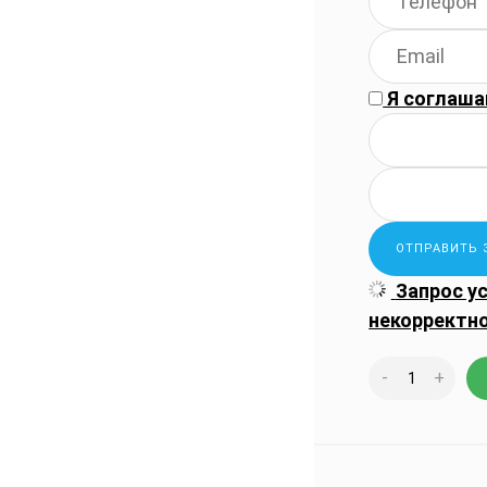
Я соглаша
Запрос у
некорректн
-
+