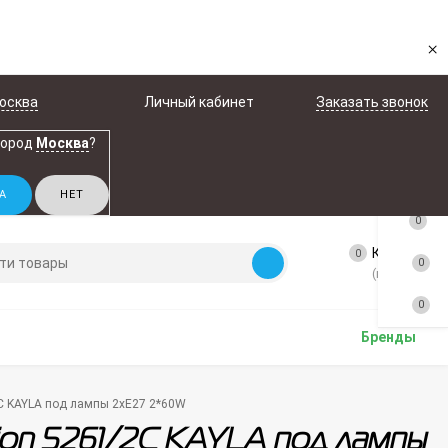
×
осква
Личный кабинет
Заказать звонок
город
Москва
?
0
Корзина
0
0
(пусто)
0
Бренды
C KAYLA под лампы 2xE27 2*60W
ion 5261/2C KAYLA под лампы