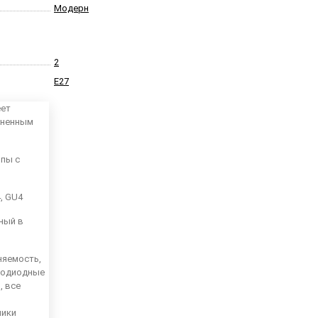
Модерн
2
E27
еет
аненным
мпы с
4, GU4
ный в
няемость,
тодиодные
, все
ники