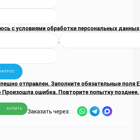
юсь с
условиями обработки
персональных данных
спешно отправлен.
Заполните обязательные поля
E
о
Произошла ошибка. Повторите попытку позднее.
КУПИТЬ
Заказать через: