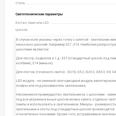
Стиль
Светотехнические параметры
Кол-во ламп или LED
Цоколь
В случае если указаны через точку с запятой - светильник им
несколько цоколей. Например E27 ; E14. Наиболее распростр
цоколями являются:
Для люстр, подвесов и т.д - E27 (стандартный цоколь под ла
колбами), E14 (миньон)
Для спотов (точечного света) - GU10, G5.3, GU5.3, GX5.3, G9, G
LED модуль - не сменный светодиодный модуль вмонтирован
плафон или под рассеиватель светильника.
Несомненное преимущество светильников с цоколями - заме
под все указанные выше цоколи можно купить отдельно све
лампы и использовать в светильниках. Минусы - размерность
светильники и споты под стандартные цоколи производятся
относительно похожими. Кроме того, встраиваемые светиль