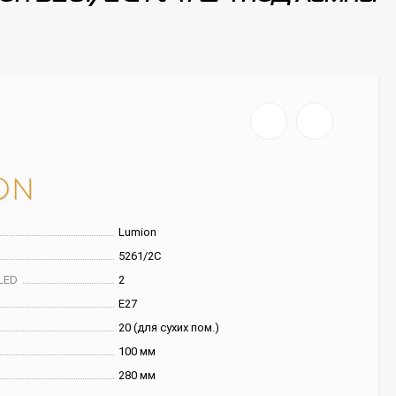
Lumion
5261/2C
LED
2
E27
20 (для сухих пом.)
100 мм
280 мм