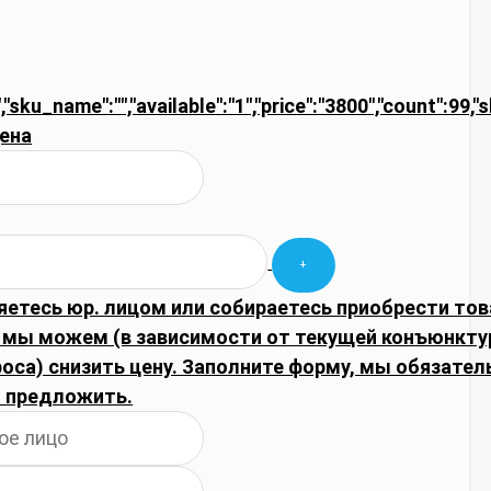
,"sku_name":"","available":"1","price":"3800","count":99,
ена
яетесь юр. лицом или собираетесь приобрести тов
 мы можем (в зависимости от текущей конъюнкту
оса) снизить цену. Заполните форму, мы обязате
 предложить.