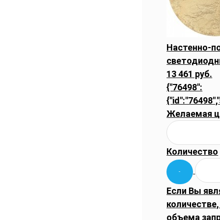
Настенно-по
светодиодн
13 461 руб.
{"76498":
{"id":"76498"
Желаемая ц
Количество
Если Вы явл
количестве,
объема запр