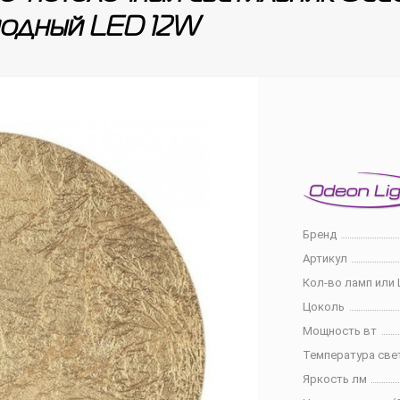
иодный LED 12W
Бренд
Артикул
Кол-во ламп или 
Цоколь
Мощность вт
Температура све
Яркость лм