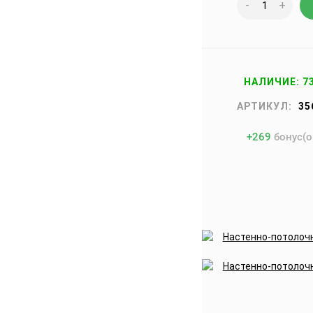
-
+
НАЛИЧИЕ: 7
АРТИКУЛ:
35
+
269
бонус(о