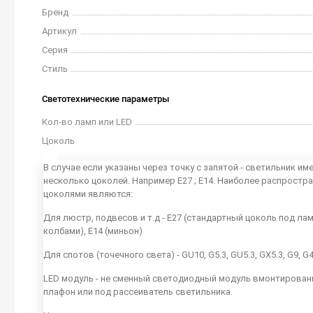
Бренд
Артикул
Серия
Стиль
Светотехнические параметры
Кол-во ламп или LED
Цоколь
В случае если указаны через точку с запятой - светильник им
несколько цоколей. Например E27 ; E14. Наиболее распростр
цоколями являются:
Для люстр, подвесов и т.д - E27 (стандартный цоколь под ла
колбами), E14 (миньон)
Для спотов (точечного света) - GU10, G5.3, GU5.3, GX5.3, G9, G
LED модуль - не сменный светодиодный модуль вмонтирован
плафон или под рассеиватель светильника.