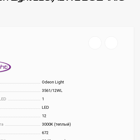
Odeon Light
3561/12WL
LED
1
LED
12
та
3000K (теплый)
672