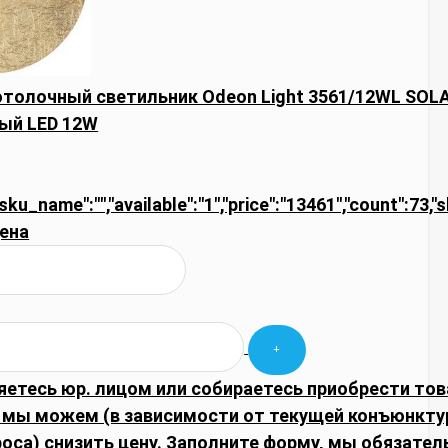
толочный светильник Odeon Light 3561/12WL SOL
ый LED 12W
,"sku_name":"","available":"1","price":"13461","count":73,
ена
яетесь юр. лицом или собираетесь приобрести тов
 мы можем (в зависимости от текущей конъюнкту
оса) снизить цену. Заполните форму, мы обязате