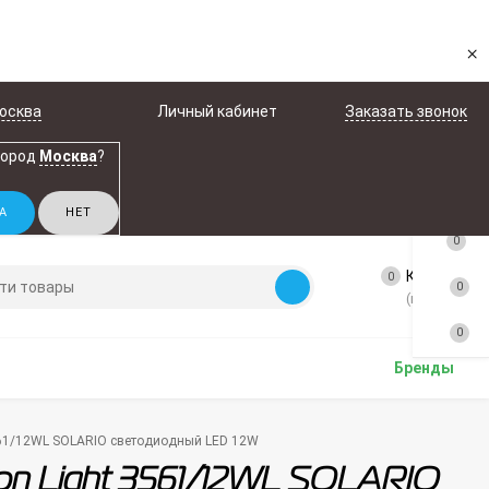
×
осква
Личный кабинет
Заказать звонок
город
Москва
?
0
Корзина
0
0
(пусто)
0
Бренды
561/12WL SOLARIO светодиодный LED 12W
n Light 3561/12WL SOLARIO