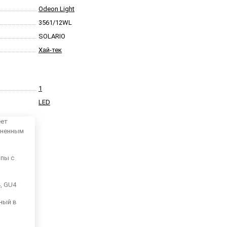
Odeon Light
3561/12WL
SOLARIO
Хай-тек
1
LED
еет
аненным
мпы с
4, GU4
ный в