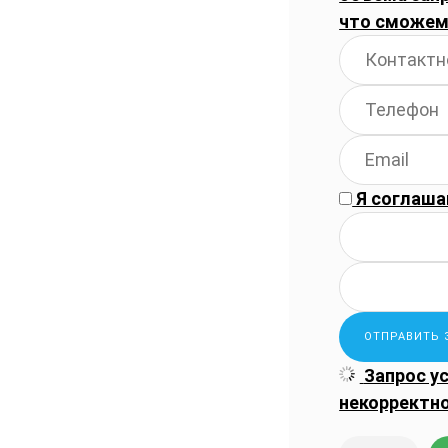
что сможем
Я соглаша
Запрос у
некорректн