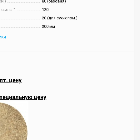
RI)
80 (базовая)
 света °
120
20 (для сухих пом.)
300 мм
ИКИ
пт. цену
пециальную цену