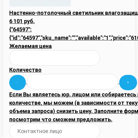
Настенно-потолочный светильник влагозащищ
6 101 руб.
{"64597":
{"id":"64597","sku_name":"","available":"1","price":"6
Желаемая цена
Количество
Если Вы являетесь юр. лицом или собираетесь
количестве, мы можем (в зависимости от тек
объема запроса) снизить цену. Заполните фор
посмотрим что сможем предложить.