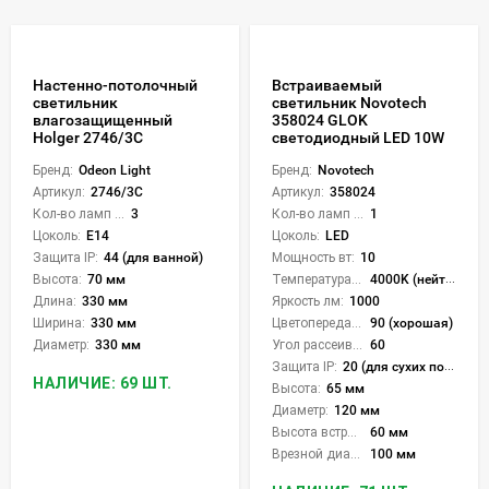
Настенно-потолочный
Встраиваемый
светильник
светильник Novotech
влагозащищенный
358024 GLOK
Holger 2746/3C
светодиодный LED 10W
Бренд:
Odeon Light
Бренд:
Novotech
Артикул:
2746/3C
Артикул:
358024
Кол-во ламп или LED:
3
Кол-во ламп или LED:
1
Цоколь:
E14
Цоколь:
LED
Защита IP:
44 (для ванной)
Мощность вт:
10
Высота:
70 мм
Температура света:
4000K (нейтральный)
Длина:
330 мм
Яркость лм:
1000
Ширина:
330 мм
Цветопередача (CRI):
90 (хорошая)
Диаметр:
330 мм
Угол рассеивания света °:
60
Защита IP:
20 (для сухих пом.)
НАЛИЧИЕ: 69 ШТ.
Высота:
65 мм
Диаметр:
120 мм
Высота встройки:
60 мм
Врезной диаметр:
100 мм