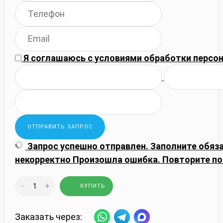
Я соглашаюсь с
условиями обработки
персон
Запрос успешно отправлен.
Заполните обяз
некорректно
Произошла ошибка. Повторите по
-
+
КУПИТЬ
Заказать через: