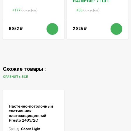
НАЛИЧИЕ: 71 ШТ.
+
177
бонус(ов)
+
56
бонус(ов)
8 852
₽
2 825
₽
Схожие товары :
СРАВНИТЬ ВСЕ
Настенно-потолочный
светильник
влагозащищенный
Presto 2405/2C
Бренд:
Odeon Light