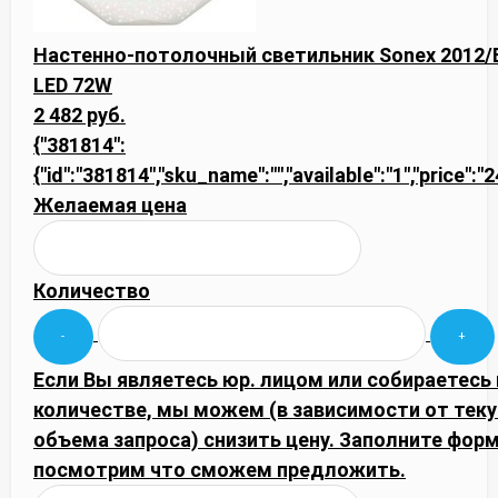
Настенно-потолочный светильник Sonex 2012/
LED 72W
2 482 руб.
{"381814":
{"id":"381814","sku_name":"","available":"1","price":"
Желаемая цена
Количество
Если Вы являетесь юр. лицом или собираетесь
количестве, мы можем (в зависимости от тек
объема запроса) снизить цену. Заполните фор
посмотрим что сможем предложить.