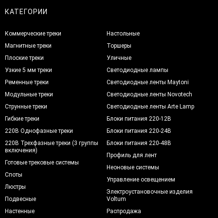
КАТЕГОРИИ
Коммерческие треки
Настольные
Магнитные треки
Торшеры
Плоские треки
Уличные
Узкие 5 мм треки
Светодиодные лампы
Ременные треки
Светодиодные ленты Maytoni
Модульные треки
Светодиодные ленты Novotech
Струнные треки
Светодиодные ленты Arte Lamp
Гибкие треки
Блоки питания 220-12В
220В Однофазные треки
Блоки питания 220-24В
220В Трехфазные треки (3 группы
Блоки питания 220-48В
включения)
Профиль для лент
Готовые трековые системы
Неоновые системы
Споты
Управление освещением
Люстры
Электроустановочные изделия
Подвесные
Voltum
Настенные
Распродажа