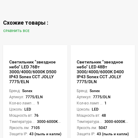
Схожие товары :
СРАВНИТЬ ВСЕ
Светильник "звездное
Светильник "звездное
небо" LED 76Вт
небо" LED 48Вт
3000/4000/6000К D500
3000/4000/6000К D400
IP43 Sonex CCT JOLLY
IP43 Sonex CCT JOLLY
7775/ELN
7775/DLN
Бренд:
Sonex
Бренд:
Sonex
Артикул:
7775/ELN
Артикул:
7775/DLN
Кол-во ламп или LED:
1
Кол-во ламп или LED:
1
Цоколь:
LED
Цоколь:
LED
Мощность вт:
76
Мощность вт:
48
Температура света:
3000-6000K (плавная рег.)
Температура света:
3000-6000K (плавная рег.)
Яркость лм:
7105
Яркость лм:
5047
Защита IP:
43 (пыль и капли)
Защита IP:
43 (пыль и капли)