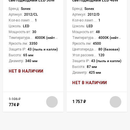
Бренд:
Sonex
Бренд:
Sonex
Артикул:
2012/CL
Артикул:
2012/D
Кол-во ламп или LED:
1
Кол-во ламп или LED:
1
Цоколь:
LED
Цоколь:
LED
Мощность вт:
30
Мощность вт:
48
Температура света:
4000K (нейтральный)
Температура света:
4000K (нейтральный)
Яркость лм:
3350
Яркость лм:
4500
Защита IP:
43 (пыль и капли)
Цветопередача (CRI):
80 (базовая)
Высота:
65 мм
Угол рассеивания света °:
120
Диаметр:
340 мм
Защита IP:
43 (пыль и капли)
Высота:
87 мм
НЕТ В НАЛИЧИИ
Диаметр:
425 мм
НЕТ В НАЛИЧИИ
1 106
₽
1 757
₽
774
₽