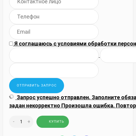
Я соглашаюсь с
условиями обработки
персон
Запрос успешно отправлен.
Заполните обяз
задан некорректно
Произошла ошибка. Повтор
-
+
КУПИТЬ