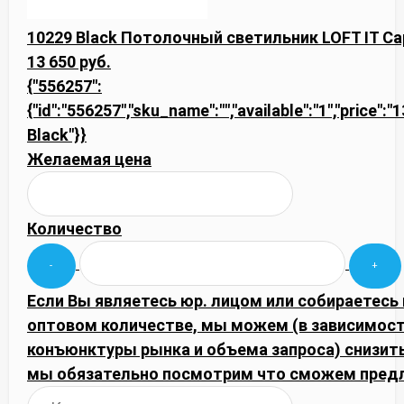
10229 Black Потолочный светильник LOFT IT Ca
13 650 руб.
{"556257":
{"id":"556257","sku_name":"","available":"1","price":
Black"}}
Желаемая цена
Количество
Если Вы являетесь юр. лицом или собираетесь 
оптовом количестве, мы можем (в зависимост
конъюнктуры рынка и объема запроса) снизить
мы обязательно посмотрим что сможем пред