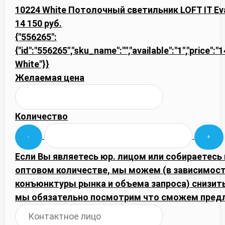
10224 White Потолочный светильник LOFT IT Ev
14 150 руб.
{"556265":
{"id":"556265","sku_name":"","available":"1","price":"
White"}}
Желаемая цена
Количество
Если Вы являетесь юр. лицом или собираетесь 
оптовом количестве, мы можем (в зависимост
конъюнктуры рынка и объема запроса) снизить
мы обязательно посмотрим что сможем пред