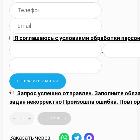
Я соглашаюсь с
условиями обработки
персон
Запрос успешно отправлен.
Заполните обяз
задан некорректно
Произошла ошибка. Повтор
-
+
КУПИТЬ
Заказать через: