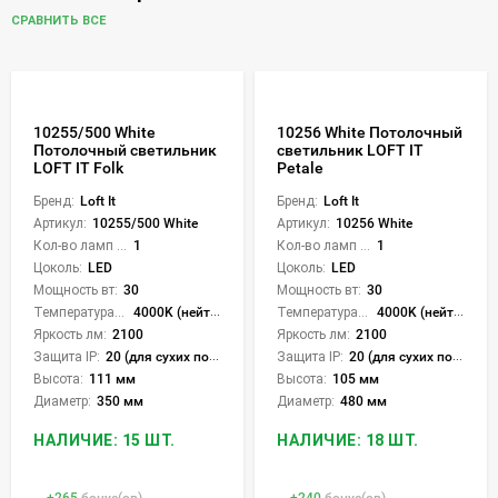
СРАВНИТЬ ВСЕ
10255/500 White
10256 White Потолочный
Потолочный светильник
светильник LOFT IT
LOFT IT Folk
Petale
Бренд:
Loft It
Бренд:
Loft It
Артикул:
10255/500 White
Артикул:
10256 White
Кол-во ламп или LED:
1
Кол-во ламп или LED:
1
Цоколь:
LED
Цоколь:
LED
Мощность вт:
30
Мощность вт:
30
Температура света:
4000K (нейтральный)
Температура света:
4000K (нейтральный)
Яркость лм:
2100
Яркость лм:
2100
Защита IP:
20 (для сухих пом.)
Защита IP:
20 (для сухих пом.)
Высота:
111 мм
Высота:
105 мм
Диаметр:
350 мм
Диаметр:
480 мм
НАЛИЧИЕ: 15 ШТ.
НАЛИЧИЕ: 18 ШТ.
+
265
бонус(ов)
+
240
бонус(ов)