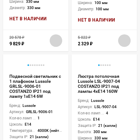
Ширина:
330 мм
Ширина:
100 мм
Диаметр:
330 мм
Диаметр:
100 мм
НЕТ В НАЛИЧИИ
НЕТ В НАЛИЧИИ
20 578
₽
5 022
₽
9 829
₽
2 329
₽
Подвесной светильник с
Люстра потолочная
1 плафоном Lussole
Lussole LSL-9007-04
GRLSL-9006-01
COSTANZO IP21 под
COSTANZO IP21 под
лампы 4xE14 160W
лампу 1xE14 6W
Бренд:
Lussole
Бренд:
Lussole
Артикул:
LSL-9007-04
Артикул:
GRLSL-9006-01
Кол-во ламп или LED:
4
Кол-во ламп или LED:
1
Цоколь:
E14
Цоколь:
E14
Защита IP:
21 (капли)
Температура света:
4000K (нейтральный)
Высота:
300 мм
Защита IP:
21 (капли)
Ширина:
330 мм