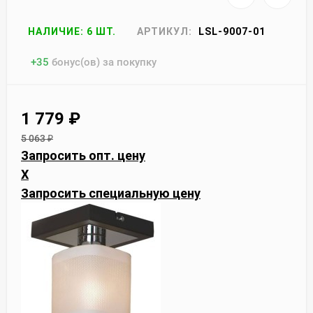
НАЛИЧИЕ: 6 ШТ.
АРТИКУЛ:
LSL-9007-01
+
35
бонус(ов) за покупку
1 779
₽
5 063
₽
Запросить опт. цену
X
Запросить специальную цену