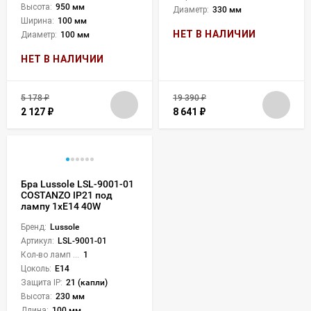
Высота:
950 мм
Диаметр:
330 мм
Ширина:
100 мм
НЕТ В НАЛИЧИИ
Диаметр:
100 мм
НЕТ В НАЛИЧИИ
5 178
₽
19 390
₽
2 127
₽
8 641
₽
Бра Lussole LSL-9001-01
COSTANZO IP21 под
лампу 1xE14 40W
Бренд:
Lussole
Артикул:
LSL-9001-01
Кол-во ламп или LED:
1
Цоколь:
E14
Защита IP:
21 (капли)
Высота:
230 мм
Длина:
100 мм