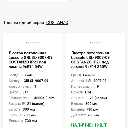
Товары одной серии
COSTANZO
:
Люстра потолочная
Люстра потолочная
Lussole GRLSL-9007-09
Lussole LSL-9007-09
COSTANZO IP21 под
COSTANZO IP21 под
лампы 9xE14 54W
лампы 9xE14 360W
Бренд:
Lussole
Бренд:
Lussole
Артикул:
GRLSL-9007-09
Артикул:
LSL-9007-09
Кол-во ламп или LED:
9
Кол-во ламп или LED:
9
Цоколь:
E14
Цоколь:
E14
Температура света:
4000K (нейтральный)
Защита IP:
21 (капли)
Защита IP:
21 (капли)
Высота:
300 мм
Высота:
300 мм
Ширина:
730 мм
Ширина:
730 мм
Диаметр:
730 мм
Диаметр:
730 мм
НАЛИЧИЕ: 19 ШТ.