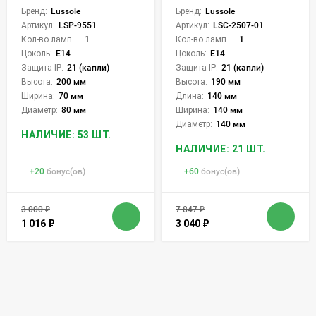
Бренд:
Lussole
Бренд:
Lussole
Артикул:
LSP-9551
Артикул:
LSC-2507-01
Кол-во ламп или LED:
1
Кол-во ламп или LED:
1
Цоколь:
E14
Цоколь:
E14
Защита IP:
21 (капли)
Защита IP:
21 (капли)
Высота:
200 мм
Высота:
190 мм
Ширина:
70 мм
Длина:
140 мм
Диаметр:
80 мм
Ширина:
140 мм
Диаметр:
140 мм
НАЛИЧИЕ: 53 ШТ.
НАЛИЧИЕ: 21 ШТ.
+
20
бонус(ов)
+
60
бонус(ов)
3 000
₽
7 847
₽
1 016
₽
3 040
₽