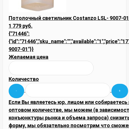
Потолочный светильник Costanzo LSL- 9007-01
1 779 руб.
{"71446":
{"id":"71446","sku_name":"","available":"1","price":"1
9007-01"}}
Желаемая цена
Количество
Если Вы являетесь юр. лицом или собираетесь 
оптовом количестве, мы можем (в зависимост
конъюнктуры рынка и объема запроса) снизить
форму, мы обязательно посмотрим что сможе