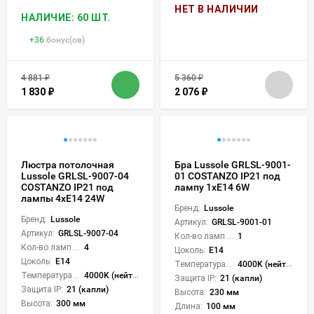
НЕТ В НАЛИЧИИ
НАЛИЧИЕ: 60 ШТ.
+
36
бонус(ов)
4 881
₽
5 360
₽
1 830
₽
2 076
₽
Люстра потолочная
Бра Lussole GRLSL-9001-
Lussole GRLSL-9007-04
01 COSTANZO IP21 под
COSTANZO IP21 под
лампу 1xE14 6W
лампы 4xE14 24W
Бренд:
Lussole
Бренд:
Lussole
Артикул:
GRLSL-9001-01
Артикул:
GRLSL-9007-04
Кол-во ламп или LED:
1
Кол-во ламп или LED:
4
Цоколь:
E14
Цоколь:
E14
Температура света:
4000K (нейтральный)
Температура света:
4000K (нейтральный)
Защита IP:
21 (капли)
Защита IP:
21 (капли)
Высота:
230 мм
Высота:
300 мм
Длина:
100 мм