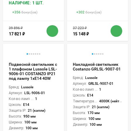
НАЛИЧИЕ: 1 ШТ.
+
356
бонус(ов)
+
302
бонус(ов)
39 896
₽
37 223
₽
17 821
₽
15 148
₽
Подвесной светильник с
Накладной светильник
1 плафоном Lussole LSL-
Costanzo GRLSL-9007-01
9006-01 COSTANZO IP21
Бренд:
Lussole
под лампу 1xE14 40W
Артикул:
GRLSL-9007-01
Бренд:
Lussole
Кол-во ламп или LED:
1
Артикул:
LSL-9006-01
Цоколь:
E14
Кол-во ламп или LED:
1
Температура света:
4000K (нейтральный)
Цоколь:
E14
Защита IP:
21 (капли)
Защита IP:
21 (капли)
Высота:
170 мм
Высота:
950 мм
Ширина:
100 мм
Ширина:
100 мм
Диаметр:
100 мм
Диаметр:
100 мм