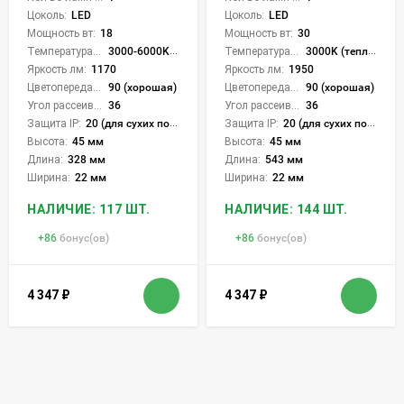
Цоколь:
LED
Цоколь:
LED
Мощность вт:
18
Мощность вт:
30
Температура света:
3000-6000K (плавная рег.)
Температура света:
3000K (теплый), 4000K (нейтральный), 6000K (холодный), CCT механическое переключение
Яркость лм:
1170
Яркость лм:
1950
Цветопередача (CRI):
90 (хорошая)
Цветопередача (CRI):
90 (хорошая)
Угол рассеивания света °:
36
Угол рассеивания света °:
36
Защита IP:
20 (для сухих пом.)
Защита IP:
20 (для сухих пом.)
Высота:
45 мм
Высота:
45 мм
Длина:
328 мм
Длина:
543 мм
Ширина:
22 мм
Ширина:
22 мм
НАЛИЧИЕ: 117 ШТ.
НАЛИЧИЕ: 144 ШТ.
+
86
бонус(ов)
+
86
бонус(ов)
4 347
₽
4 347
₽