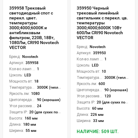
359958 Трековый
359950 Черный
светодиодный спот с
трековый линейный
перекл. цвет.
светильник с перекл. цв.
температуры
температуры
3000;4000;6000К и
3000;4000;6000К 10Вт
антибликовым
600Лм CRI90 Novotech
фильтром, 220В, 18Вт,
VECTOR
1080Лм, CRI90 Novotech
Бренд:
Novotech
VECTOR
Артикул:
359950
Бренд:
Novotech
Кол-во ламп или LED:
1
Артикул:
359958
Цоколь:
LED
Кол-во ламп или LED:
1
Мощность вт:
10
Цоколь:
LED
Температура света:
3000K (теплый), 4000K (нейтральный), 6000K (холодный), CCT механическое переключение
Мощность вт:
18
Яркость лм:
600
Температура света:
3000K (теплый), 4000K (нейтральный), 6000K (холодный), CCT механическое переключение
Цветопередача (CRI):
90 (хорошая)
Яркость лм:
1080
Угол рассеивания света °:
120
Цветопередача (CRI):
90 (хорошая)
Защита IP:
20 (для сухих пом.)
Угол рассеивания света °:
24
Высота:
60 мм
Защита IP:
20 (для сухих пом.)
Длина:
226 мм
Высота:
160 мм
Ширина:
33 мм
Длина:
180 мм
Ширина:
55 мм
НАЛИЧИЕ: 509 ШТ.