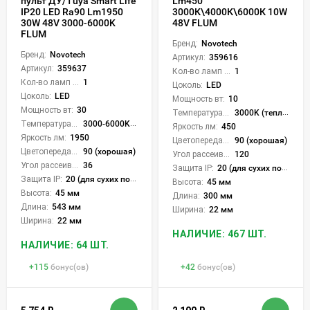
пульт ДУ/Tuya Smart Life
Lm450
IP20 LED Ra90 Lm1950
3000К\4000К\6000К 10W
30W 48V 3000-6000K
48V FLUM
FLUM
Бренд:
Novotech
Бренд:
Novotech
Артикул:
359616
Артикул:
359637
Кол-во ламп или LED:
1
Кол-во ламп или LED:
1
Цоколь:
LED
Цоколь:
LED
Мощность вт:
10
Мощность вт:
30
Температура света:
3000K (теплый), 4000K (нейтральный), 6000K (холодный), CCT механическое переключение
Температура света:
3000-6000K (плавная рег.)
Яркость лм:
450
Яркость лм:
1950
Цветопередача (CRI):
90 (хорошая)
Цветопередача (CRI):
90 (хорошая)
Угол рассеивания света °:
120
Угол рассеивания света °:
36
Защита IP:
20 (для сухих пом.)
Защита IP:
20 (для сухих пом.)
Высота:
45 мм
Высота:
45 мм
Длина:
300 мм
Длина:
543 мм
Ширина:
22 мм
Ширина:
22 мм
НАЛИЧИЕ: 467 ШТ.
НАЛИЧИЕ: 64 ШТ.
+
115
бонус(ов)
+
42
бонус(ов)