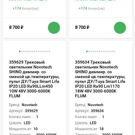
+
174
бонус(ов)
+
174
бонус(ов)
8 700
₽
8 700
₽
359629 Трековый
359634 Трековый
светильник Novotech
светильник Novotech
SHINO диммир. со
SHINO диммир. со
сменой цв.температуры,
сменой цв.температуры,
пульт ДУ/Tuya Smart Life
пульт ДУ/Tuya Smart Life
IP20 LED Ra90LLm450
IP20 LED Ra90 Lm1170
10W 48V 3000-6000K
18W 48V 3000-6000K
FLUM
FLUM
Бренд:
Novotech
Бренд:
Novotech
Артикул:
359629
Артикул:
359634
Кол-во ламп или LED:
1
Кол-во ламп или LED:
1
Цоколь:
LED
Цоколь:
LED
Мощность вт:
10
Мощность вт:
18
Температура света:
3000-6000K (плавная рег.)
Температура света:
3000-6000K (плавная рег.)