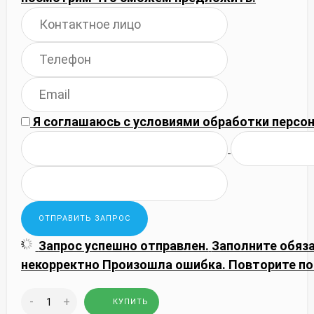
Я соглашаюсь с
условиями обработки
персон
Запрос успешно отправлен.
Заполните обяз
некорректно
Произошла ошибка. Повторите по
-
+
КУПИТЬ