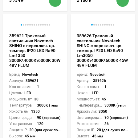
5 754
₽
2 100
₽
359621 Трековый
359626 Трековый
светильник Novotech
светильник Novotech
SHINO с переключ. цв.
SHINO с переключ. цв.
темпер. IP20 LED Ra90
темпер. IP20 LED Ra90
Lm1350
Lm3050
3000К\4000К\6000К 30W
3000К\4000К\6000К 45W
48V FLUM
48V FLUM
Бренд:
Novotech
Бренд:
Novotech
Артикул:
359621
Артикул:
359626
Кол-во ламп или LED:
1
Кол-во ламп или LED:
1
Цоколь:
LED
Цоколь:
LED
Мощность вт:
30
Мощность вт:
45
Температура света:
3000K (теплый), 4000K (нейтральный), 6000K (холодный), CCT механическое переключение
Температура света:
3000K (теплый), 4000K (нейтральный), 6000K (холодный), CCT механическое переключение
Яркость лм:
1350
Яркость лм:
3050
Цветопередача (CRI):
90 (хорошая)
Цветопередача (CRI):
90 (хорошая)
Угол рассеивания света °:
120
Угол рассеивания света °:
36
Защита IP:
20 (для сухих пом.)
Защита IP:
20 (для сухих пом.)
Высота:
45 мм
Высота:
45 мм