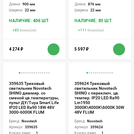
Длина:
900 мм
Длина:
876 мм
Ширина:
22 мм
Ширина:
22 мм
НАЛИЧИЕ: 406 ШТ.
НАЛИЧИЕ: 83 ШТ.
+
85
бонус(ов)
+
111
бонус(ов)
4 274
₽
5 597
₽
359635 Трековый
359624 Трековый
светильник Novotech
светильник Novotech
SHINO диммир. со
SHINO с переключ. цв.
сменой цв.температуры,
темпер. IP20 LED Ra90
пульт ДУ/Tuya Smart Life
Lm1950
IP20 LED Ra90 18W 48V
3000К\4000К\6000К 30W
3000-6000K FLUM
48V FLUM
Бренд:
Novotech
Бренд:
Novotech
Артикул:
359635
Артикул:
359624
Кол-во ламп или LED:
1
Кол-во ламп или LED:
1