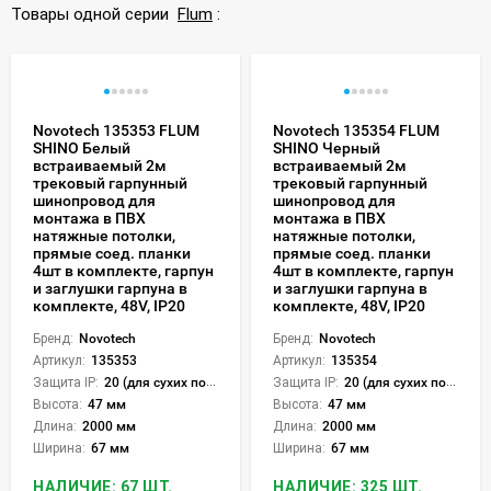
Товары одной серии
Flum
:
Novotech 135353 FLUM
Novotech 135354 FLUM
SHINO Белый
SHINO Черный
встраиваемый 2м
встраиваемый 2м
трековый гарпунный
трековый гарпунный
шинопровод для
шинопровод для
монтажа в ПВХ
монтажа в ПВХ
натяжные потолки,
натяжные потолки,
прямые соед. планки
прямые соед. планки
4шт в комплекте, гарпун
4шт в комплекте, гарпун
и заглушки гарпуна в
и заглушки гарпуна в
комплекте, 48V, IP20
комплекте, 48V, IP20
Бренд:
Novotech
Бренд:
Novotech
Артикул:
135353
Артикул:
135354
Защита IP:
20 (для сухих пом.)
Защита IP:
20 (для сухих пом.)
Высота:
47 мм
Высота:
47 мм
Длина:
2000 мм
Длина:
2000 мм
Ширина:
67 мм
Ширина:
67 мм
НАЛИЧИЕ: 67 ШТ.
НАЛИЧИЕ: 325 ШТ.