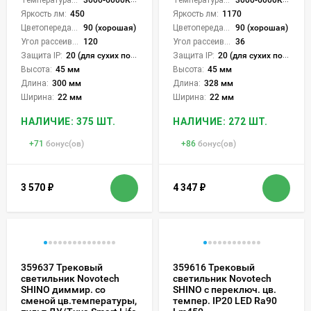
Яркость лм:
450
Яркость лм:
1170
Цветопередача (CRI):
90 (хорошая)
Цветопередача (CRI):
90 (хорошая)
Угол рассеивания света °:
120
Угол рассеивания света °:
36
Защита IP:
20 (для сухих пом.)
Защита IP:
20 (для сухих пом.)
Высота:
45 мм
Высота:
45 мм
Длина:
300 мм
Длина:
328 мм
Ширина:
22 мм
Ширина:
22 мм
НАЛИЧИЕ: 375 ШТ.
НАЛИЧИЕ: 272 ШТ.
+
71
бонус(ов)
+
86
бонус(ов)
3 570
₽
4 347
₽
359637 Трековый
359616 Трековый
светильник Novotech
светильник Novotech
SHINO диммир. со
SHINO с переключ. цв.
сменой цв.температуры,
темпер. IP20 LED Ra90