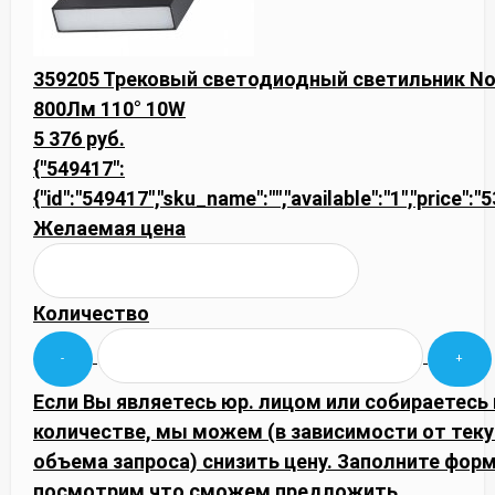
359205 Трековый светодиодный светильник Nov
800Лм 110° 10W
5 376 руб.
{"549417":
{"id":"549417","sku_name":"","available":"1","price":"
Желаемая цена
Количество
Если Вы являетесь юр. лицом или собираетесь
количестве, мы можем (в зависимости от тек
объема запроса) снизить цену. Заполните фор
посмотрим что сможем предложить.