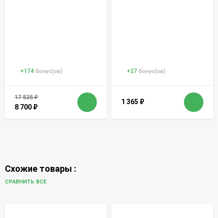
+
174
бонус(ов)
+
27
бонус(ов)
17 535
₽
1 365
₽
8 700
₽
Схожие товары :
СРАВНИТЬ ВСЕ