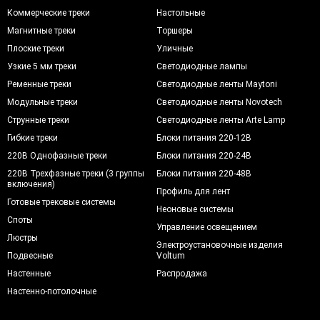
Коммерческие треки
Настольные
Магнитные треки
Торшеры
Плоские треки
Уличные
Узкие 5 мм треки
Светодиодные лампы
Ременные треки
Светодиодные ленты Maytoni
Модульные треки
Светодиодные ленты Novotech
Струнные треки
Светодиодные ленты Arte Lamp
Гибкие треки
Блоки питания 220-12В
220В Однофазные треки
Блоки питания 220-24В
220В Трехфазные треки (3 группы
Блоки питания 220-48В
включения)
Профиль для лент
Готовые трековые системы
Неоновые системы
Споты
Управление освещением
Люстры
Электроустановочные изделия
Подвесные
Voltum
Настенные
Распродажа
Настенно-потолочные