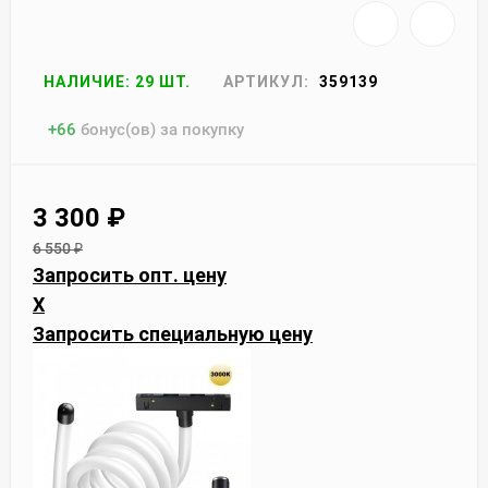
НАЛИЧИЕ: 29 ШТ.
АРТИКУЛ:
359139
+
66
бонус(ов) за покупку
3 300
₽
6 550
₽
Запросить опт. цену
X
Запросить специальную цену