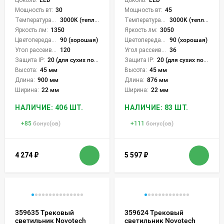
Мощность вт:
30
Мощность вт:
45
Температура света:
3000K (теплый), 4000K (нейтральный), 6000K (холодный), CCT механическое переключение
Температура света:
3000K (теплый), 4000K (нейтральный), 6000K (холодный), CCT механическое переключение
Яркость лм:
1350
Яркость лм:
3050
Цветопередача (CRI):
90 (хорошая)
Цветопередача (CRI):
90 (хорошая)
Угол рассеивания света °:
120
Угол рассеивания света °:
36
Защита IP:
20 (для сухих пом.)
Защита IP:
20 (для сухих пом.)
Высота:
45 мм
Высота:
45 мм
Длина:
900 мм
Длина:
876 мм
Ширина:
22 мм
Ширина:
22 мм
НАЛИЧИЕ: 406 ШТ.
НАЛИЧИЕ: 83 ШТ.
+
85
бонус(ов)
+
111
бонус(ов)
4 274
₽
5 597
₽
359635 Трековый
359624 Трековый
светильник Novotech
светильник Novotech