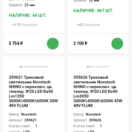
Ширина:
22 мм
Ширина:
22 мм
НАЛИЧИЕ: 467 ШТ.
НАЛИЧИЕ: 64 ШТ.
+
115
бонус(ов)
+
42
бонус(ов)
5 754
₽
2 100
₽
359621 Трековый
359626 Трековый
светильник Novotech
светильник Novotech
SHINO с переключ. цв.
SHINO с переключ. цв.
темпер. IP20 LED Ra90
темпер. IP20 LED Ra90
Lm1350
Lm3050
3000К\4000К\6000К 30W
3000К\4000К\6000К 45W
48V FLUM
48V FLUM
Бренд:
Novotech
Бренд:
Novotech
Артикул:
359621
Артикул:
359626
Кол-во ламп или LED:
1
Кол-во ламп или LED:
1
Цоколь:
LED
Цоколь:
LED