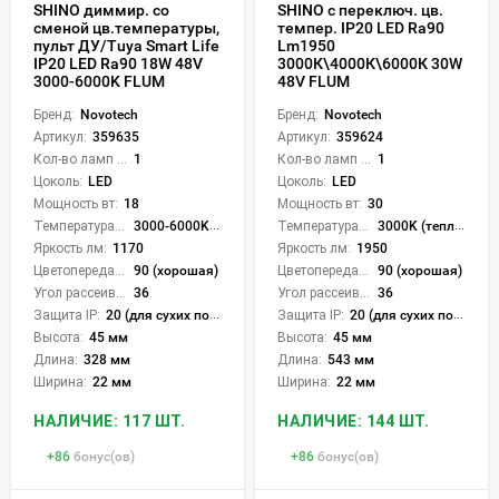
SHINO диммир. со
SHINO с переключ. цв.
сменой цв.температуры,
темпер. IP20 LED Ra90
пульт ДУ/Tuya Smart Life
Lm1950
IP20 LED Ra90 18W 48V
3000К\4000К\6000К 30W
3000-6000K FLUM
48V FLUM
Бренд:
Novotech
Бренд:
Novotech
Артикул:
359635
Артикул:
359624
Кол-во ламп или LED:
1
Кол-во ламп или LED:
1
Цоколь:
LED
Цоколь:
LED
Мощность вт:
18
Мощность вт:
30
Температура света:
3000-6000K (плавная рег.)
Температура света:
3000K (теплый), 4000K (нейтральный), 6000K (холодный), CCT механическое переключение
Яркость лм:
1170
Яркость лм:
1950
Цветопередача (CRI):
90 (хорошая)
Цветопередача (CRI):
90 (хорошая)
Угол рассеивания света °:
36
Угол рассеивания света °:
36
Защита IP:
20 (для сухих пом.)
Защита IP:
20 (для сухих пом.)
Высота:
45 мм
Высота:
45 мм
Длина:
328 мм
Длина:
543 мм
Ширина:
22 мм
Ширина:
22 мм
НАЛИЧИЕ: 117 ШТ.
НАЛИЧИЕ: 144 ШТ.
+
86
бонус(ов)
+
86
бонус(ов)