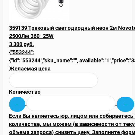
359139 Трековый светодиодный неон 2м Novote
2500Лм 360° 25W
3 300 руб.
{"553244":
{"id":"553244","sku_name":"","available":"1","price":"
Желаемая цена
Количество
Если Вы являетесь юр. лицом или собираетесь
количестве, мы можем (в зависимости от тек
объема запроса) снизить цену. Заполните фор