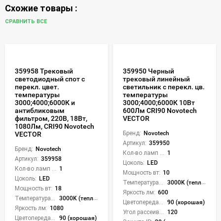
Схожие товары :
СРАВНИТЬ ВСЕ
359958 Трековый
359950 Черный
светодиодный спот с
трековый линейный
перекл. цвет.
светильник с перекл. цв.
температуры
температуры
3000;4000;6000К и
3000;4000;6000К 10Вт
антибликовым
600Лм CRI90 Novotech
фильтром, 220В, 18Вт,
VECTOR
1080Лм, CRI90 Novotech
Бренд:
Novotech
VECTOR
Артикул:
359950
Бренд:
Novotech
Кол-во ламп или LED:
1
Артикул:
359958
Цоколь:
LED
Кол-во ламп или LED:
1
Мощность вт:
10
Цоколь:
LED
Температура света:
3000K (теплый), 4000K (нейтральный), 6000K (холодный), CCT механическое переключение
Мощность вт:
18
Яркость лм:
600
Температура света:
3000K (теплый), 4000K (нейтральный), 6000K (холодный), CCT механическое переключение
Цветопередача (CRI):
90 (хорошая)
Яркость лм:
1080
Угол рассеивания света °:
120
Цветопередача (CRI):
90 (хорошая)