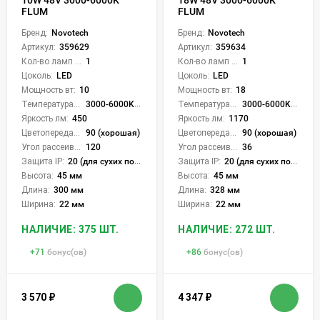
FLUM
FLUM
Бренд:
Novotech
Бренд:
Novotech
Артикул:
359629
Артикул:
359634
Кол-во ламп или LED:
1
Кол-во ламп или LED:
1
Цоколь:
LED
Цоколь:
LED
Мощность вт:
10
Мощность вт:
18
Температура света:
3000-6000K (плавная рег.)
Температура света:
3000-6000K (плавная рег.)
Яркость лм:
450
Яркость лм:
1170
Цветопередача (CRI):
90 (хорошая)
Цветопередача (CRI):
90 (хорошая)
Угол рассеивания света °:
120
Угол рассеивания света °:
36
Защита IP:
20 (для сухих пом.)
Защита IP:
20 (для сухих пом.)
Высота:
45 мм
Высота:
45 мм
Длина:
300 мм
Длина:
328 мм
Ширина:
22 мм
Ширина:
22 мм
НАЛИЧИЕ: 375 ШТ.
НАЛИЧИЕ: 272 ШТ.
+
71
бонус(ов)
+
86
бонус(ов)
3 570
₽
4 347
₽