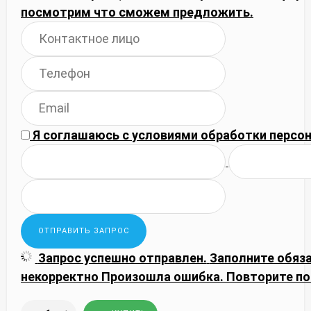
посмотрим что сможем предложить.
Я соглашаюсь с
условиями обработки
персон
Запрос успешно отправлен.
Заполните обяз
некорректно
Произошла ошибка. Повторите по