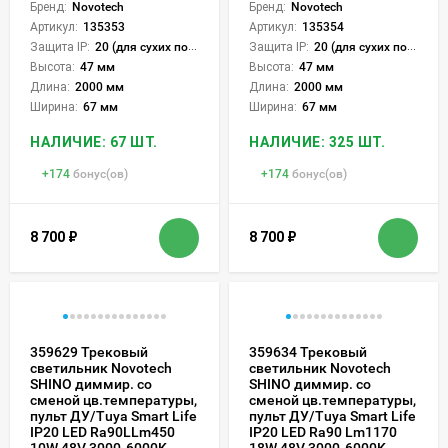
Бренд:
Novotech
Бренд:
Novotech
Артикул:
135353
Артикул:
135354
Защита IP:
20 (для сухих пом.)
Защита IP:
20 (для сухих пом.)
Высота:
47 мм
Высота:
47 мм
Длина:
2000 мм
Длина:
2000 мм
Ширина:
67 мм
Ширина:
67 мм
НАЛИЧИЕ: 67 ШТ.
НАЛИЧИЕ: 325 ШТ.
+
174
бонус(ов)
+
174
бонус(ов)
8 700
₽
8 700
₽
359629 Трековый
359634 Трековый
светильник Novotech
светильник Novotech
SHINO диммир. со
SHINO диммир. со
сменой цв.температуры,
сменой цв.температуры,
пульт ДУ/Tuya Smart Life
пульт ДУ/Tuya Smart Life
IP20 LED Ra90LLm450
IP20 LED Ra90 Lm1170
10W 48V 3000-6000K
18W 48V 3000-6000K