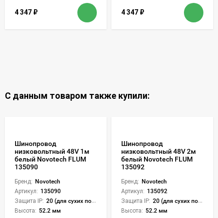
4 347
₽
4 347
₽
С данным товаром также купили:
Шинопровод
Шинопровод
низковольтный 48V 1м
низковольтный 48V 2м
белый Novotech FLUM
белый Novotech FLUM
135090
135092
Бренд:
Novotech
Бренд:
Novotech
Артикул:
135090
Артикул:
135092
Защита IP:
20 (для сухих пом.)
Защита IP:
20 (для сухих пом.)
Высота:
52.2 мм
Высота:
52.2 мм