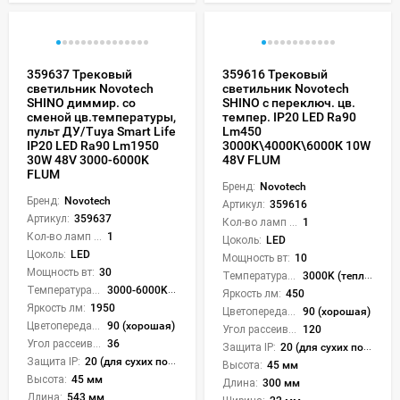
359637 Трековый
359616 Трековый
светильник Novotech
светильник Novotech
SHINO диммир. со
SHINO с переключ. цв.
сменой цв.температуры,
темпер. IP20 LED Ra90
пульт ДУ/Tuya Smart Life
Lm450
IP20 LED Ra90 Lm1950
3000К\4000К\6000К 10W
30W 48V 3000-6000K
48V FLUM
FLUM
Бренд:
Novotech
Бренд:
Novotech
Артикул:
359616
Артикул:
359637
Кол-во ламп или LED:
1
Кол-во ламп или LED:
1
Цоколь:
LED
Цоколь:
LED
Мощность вт:
10
Мощность вт:
30
Температура света:
3000K (теплый), 4000K (нейтральный), 6000K (холодный), CCT механическое переключение
Температура света:
3000-6000K (плавная рег.)
Яркость лм:
450
Яркость лм:
1950
Цветопередача (CRI):
90 (хорошая)
Цветопередача (CRI):
90 (хорошая)
Угол рассеивания света °:
120
Угол рассеивания света °:
36
Защита IP:
20 (для сухих пом.)
Защита IP:
20 (для сухих пом.)
Высота:
45 мм
Высота:
45 мм
Длина:
300 мм
Длина:
543 мм