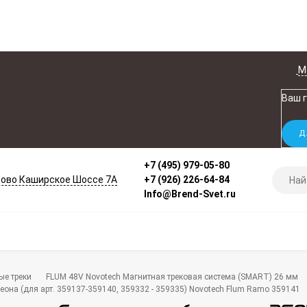
М
Ваш 
+7 (495) 979-05-80
ово Каширское Шоссе 7А
+7 (926) 226-64-84
Info@Brend-Svet.ru
ые треки
FLUM 48V Novotech Магнитная трековая система (SMART) 26 мм
еона (для арт. 359137-359140, 359332 - 359335) Novotech Flum Ramo 359141