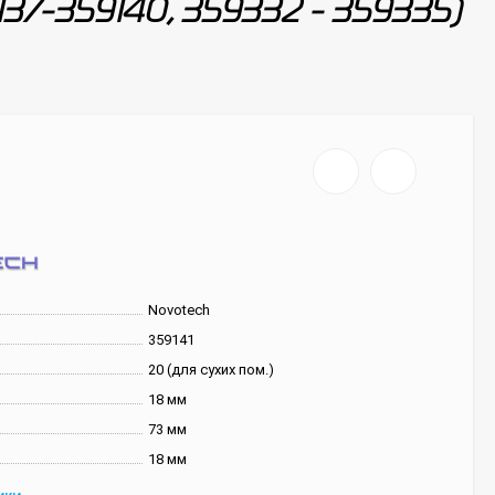
137-359140, 359332 - 359335)
Novotech
359141
20 (для сухих пом.)
18 мм
73 мм
18 мм