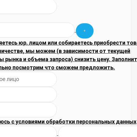
яетесь юр. лицом или собираетесь приобрести тов
личестве, мы можем (в зависимости от текущей
 рынка и объема запроса) снизить цену. Заполнит
льно посмотрим что сможем предложить.
юсь с
условиями обработки
персональных данных