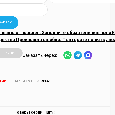
спешно отправлен.
Заполните обязательные поля
E
ректно
Произошла ошибка. Повторите попытку по
КУПИТЬ
Заказать через:
ЧИИ
АРТИКУЛ:
359141
Товары серии
Flum
: