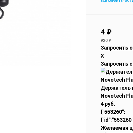
ВСЕ ХАРАКТЕРИСТ
4
₽
920
₽
Запросить о
X
Запросить с
Держатель г
Novotech Fl
4 руб.
{"553260":
{"id":"553260"
Желаемая ц