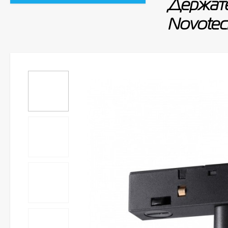
Держате
Novotec