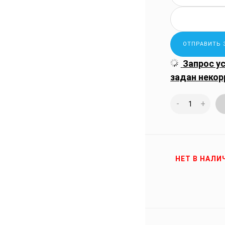
Запрос у
задан некор
-
+
НЕТ В НАЛИ