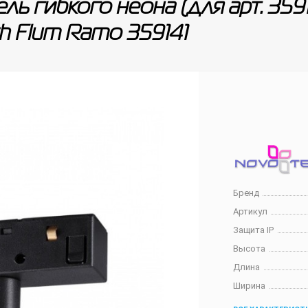
ль гибкого неона (для арт. 359
h Flum Ramo 359141
Бренд
Артикул
Защита IP
Высота
Длина
Ширина