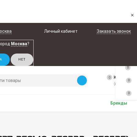
×
осква
Личный кабинет
Заказать звонок
город
Москва
?
0
Корзина
0
0
(пусто)
0
Бренды