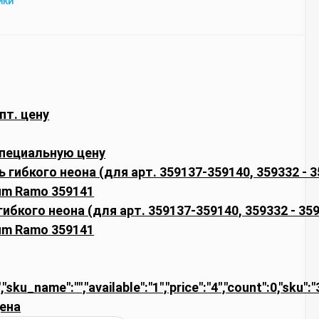
ИКИ
пт. цену
пециальную цену
ибкого неона (для арт. 359137-359140, 359332 - 35
um Ramo 359141
,"sku_name":"","available":"1","price":"4","count":0,"sku":
ена