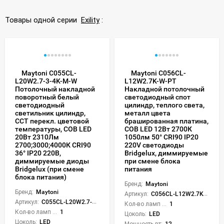
Товары одной серии
Exility
:
Maytoni C055CL-
Maytoni C056CL-
L20W2.7-3-4K-M-W
L12W2.7K-W-PT
Потолочный накладной
Накладной потолочный
поворотный белый
светодиодный спот
светодиодный
цилиндр, теплого света,
светильник цилиндр,
металл цвета
CCT перекл. цветовой
брашированная платина,
температуры, COB LED
COB LED 12Вт 2700К
20Вт 2310Лм
1050лм 50° CRI90 IP20
2700;3000;4000К CRI90
220V светодиоды
36° IP20 220В,
Bridgelux, диммируемые
диммируемые диоды
при смене блока
Bridgelux (при смене
питания
блока питания)
Бренд:
Maytoni
Бренд:
Maytoni
Артикул:
C056CL-L12W2.7K-W-PT
Артикул:
C055CL-L20W2.7-3-4K-M-W
Кол-во ламп или LED:
1
Кол-во ламп или LED:
1
Цоколь:
LED
Цоколь:
LED