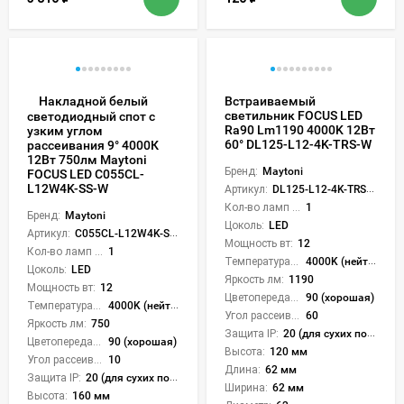
Накладной белый
Встраиваемый
светильник FOCUS LED
светодиодный спот с
Ra90 Lm1190 4000K 12Вт
узким углом
60° DL125-L12-4K-TRS-W
рассеивания 9° 4000К
12Вт 750лм Maytoni
Бренд:
Maytoni
FOCUS LED C055CL-
L12W4K-SS-W
Артикул:
DL125-L12-4K-TRS-W
Кол-во ламп или LED:
1
Бренд:
Maytoni
Цоколь:
LED
Артикул:
C055CL-L12W4K-SS-W
Мощность вт:
12
Кол-во ламп или LED:
1
Температура света:
4000K (нейтральный)
Цоколь:
LED
Яркость лм:
1190
Мощность вт:
12
Цветопередача (CRI):
90 (хорошая)
Температура света:
4000K (нейтральный)
Угол рассеивания света °:
60
Яркость лм:
750
Защита IP:
20 (для сухих пом.)
Цветопередача (CRI):
90 (хорошая)
Высота:
120 мм
Угол рассеивания света °:
10
Длина:
62 мм
Защита IP:
20 (для сухих пом.)
Ширина:
62 мм
Высота:
160 мм