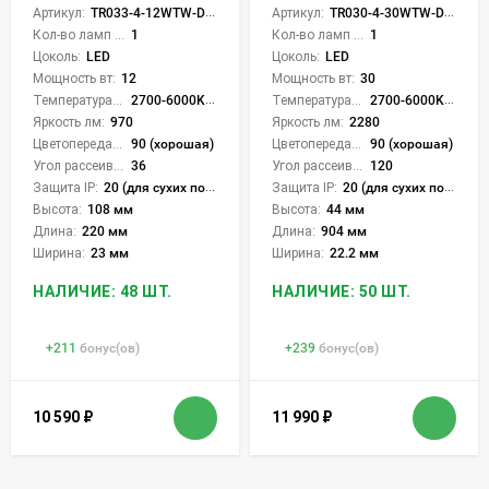
Артикул:
TR033-4-12WTW-DD2-W
Артикул:
TR030-4-30WTW-DD2-W
Кол-во ламп или LED:
1
Кол-во ламп или LED:
1
Цоколь:
LED
Цоколь:
LED
Мощность вт:
12
Мощность вт:
30
Температура света:
2700-6000K (плавная рег.)
Температура света:
2700-6000K (плавная рег.)
Яркость лм:
970
Яркость лм:
2280
Цветопередача (CRI):
90 (хорошая)
Цветопередача (CRI):
90 (хорошая)
Угол рассеивания света °:
36
Угол рассеивания света °:
120
Защита IP:
20 (для сухих пом.)
Защита IP:
20 (для сухих пом.)
Высота:
108 мм
Высота:
44 мм
Длина:
220 мм
Длина:
904 мм
Ширина:
23 мм
Ширина:
22.2 мм
НАЛИЧИЕ: 48 ШТ.
НАЛИЧИЕ: 50 ШТ.
+
211
бонус(ов)
+
239
бонус(ов)
10 590
₽
11 990
₽