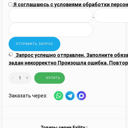
Я соглашаюсь с
условиями обработки
персон
Запрос успешно отправлен.
Заполните обяз
задан некорректно
Произошла ошибка. Повтор
-
+
КУПИТЬ
Заказать через:
Товары серии
Exility
: