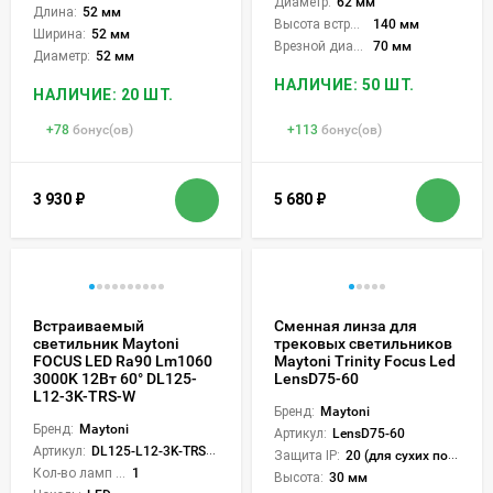
Диаметр:
62 мм
Длина:
52 мм
Высота встройки:
140 мм
Ширина:
52 мм
Врезной диаметр:
70 мм
Диаметр:
52 мм
НАЛИЧИЕ: 50 ШТ.
НАЛИЧИЕ: 20 ШТ.
+
78
бонус(ов)
+
113
бонус(ов)
3 930
₽
5 680
₽
Встраиваемый
Сменная линза для
светильник Maytoni
трековых светильников
FOCUS LED Ra90 Lm1060
Maytoni Trinity Focus Led
3000K 12Вт 60° DL125-
LensD75-60
L12-3K-TRS-W
Бренд:
Maytoni
Бренд:
Maytoni
Артикул:
LensD75-60
Артикул:
DL125-L12-3K-TRS-W
Защита IP:
20 (для сухих пом.)
Кол-во ламп или LED:
1
Высота:
30 мм