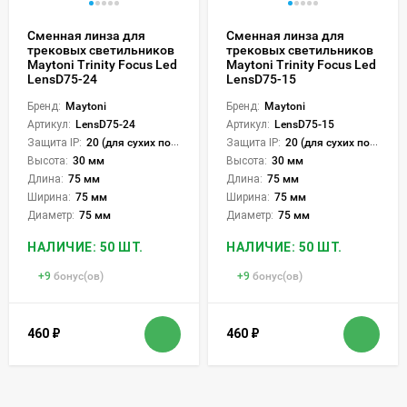
Сменная линза для
Сменная линза для
трековых светильников
трековых светильников
Maytoni Trinity Focus Led
Maytoni Trinity Focus Led
LensD75-24
LensD75-15
Бренд:
Maytoni
Бренд:
Maytoni
Артикул:
LensD75-24
Артикул:
LensD75-15
Защита IP:
20 (для сухих пом.)
Защита IP:
20 (для сухих пом.)
Высота:
30 мм
Высота:
30 мм
Длина:
75 мм
Длина:
75 мм
Ширина:
75 мм
Ширина:
75 мм
Диаметр:
75 мм
Диаметр:
75 мм
НАЛИЧИЕ: 50 ШТ.
НАЛИЧИЕ: 50 ШТ.
+
9
бонус(ов)
+
9
бонус(ов)
460
₽
460
₽