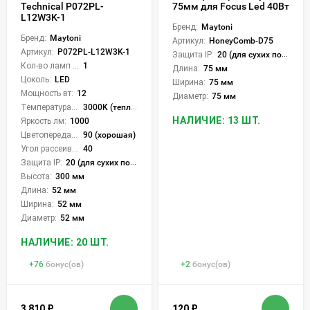
75мм для Focus Led 40Вт
Technical P072PL-
L12W3K-1
Бренд:
Maytoni
Бренд:
Maytoni
Артикул:
HoneyComb-D75
Артикул:
P072PL-L12W3K-1
Защита IP:
20 (для сухих пом.)
Кол-во ламп или LED:
1
Длина:
75 мм
Цоколь:
LED
Ширина:
75 мм
Мощность вт:
12
Диаметр:
75 мм
Температура света:
3000K (теплый)
НАЛИЧИЕ: 13 ШТ.
Яркость лм:
1000
Цветопередача (CRI):
90 (хорошая)
Угол рассеивания света °:
40
Защита IP:
20 (для сухих пом.)
Высота:
300 мм
Длина:
52 мм
Ширина:
52 мм
Диаметр:
52 мм
НАЛИЧИЕ: 20 ШТ.
+
76
бонус(ов)
+
2
бонус(ов)
3 810
₽
120
₽