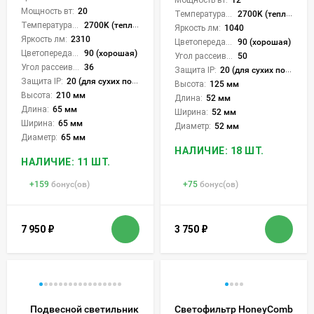
Мощность вт:
12
Мощность вт:
20
Температура света:
2700K (теплый)
Температура света:
2700K (теплый), 3000K (теплый), 4000K (нейтральный), CCT механическое переключение
Яркость лм:
1040
Яркость лм:
2310
Цветопередача (CRI):
90 (хорошая)
Цветопередача (CRI):
90 (хорошая)
Угол рассеивания света °:
50
Угол рассеивания света °:
36
Защита IP:
20 (для сухих пом.)
Защита IP:
20 (для сухих пом.)
Высота:
125 мм
Высота:
210 мм
Длина:
52 мм
Длина:
65 мм
Ширина:
52 мм
Ширина:
65 мм
Диаметр:
52 мм
Диаметр:
65 мм
НАЛИЧИЕ: 18 ШТ.
НАЛИЧИЕ: 11 ШТ.
+
159
бонус(ов)
+
75
бонус(ов)
7 950
₽
3 750
₽
Подвесной светильник
Светофильтр HoneyComb