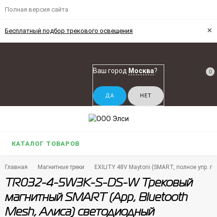
Полная версия сайта
×
Бесплатный подбор трекового освещения
Ваш город
Москва
?
0
КАТАЛОГ ТОВАРОВ
Главная
Магнитные треки
EXILITY 48V Maytoni (SMART, полное упр. по 
TR032-4-5W3K-S-DS-W Трековый
магнитный SMART (App, Bluetooth
Mesh, Алиса) светодиодный