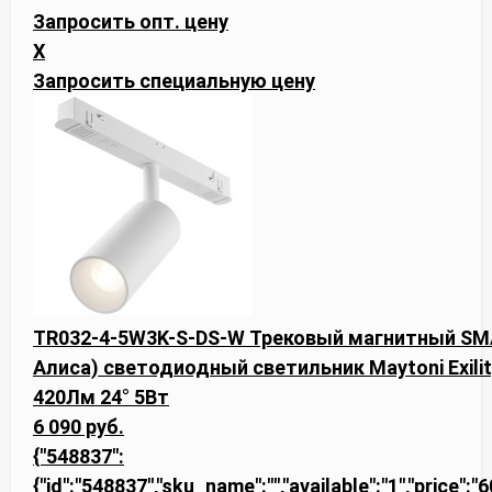
Запросить опт. цену
X
Запросить специальную цену
TR032-4-5W3K-S-DS-W Трековый магнитный SMAR
Алиса) светодиодный светильник Maytoni Exilit
420Лм 24° 5Вт
6 090 руб.
{"548837":
{"id":"548837","sku_name":"","available":"1","price":