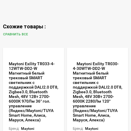
Схожие товары :
СРАВНИТЬ ВСЕ
Maytoni Exility TR033-4-
Maytoni Exility TR030-
12WTW-DD2-W
4-30WTW-DD2-W
Магнитный белый
Магнитный белый
трековый SMART
трековый SMART
светильник с
светильник с
поддержкой DALI2.0 DT8,
поддержкой DALI2.0 DT8,
Zigbee3.0, Bluetooth
Zigbee3.0, Bluetooth
Mesh, 48V 12Вт 2700-
Mesh, 48V 30Вт 2700-
6000К 970Лм 36° гол.
6000К 2280Лм 120°
управление
управление
(Яндекс/Maytoni/TUYA
(Яндекс/Maytoni/TUYA
Smart Home, Алиса,
Smart Home, Алиса,
Маруся, Алекса)
Маруся, Алекса)
Бренд:
Maytoni
Бренд:
Maytoni