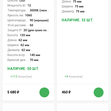
Цоколь:
LED
Длина:
75 мм
Мощность вт:
12
Ширина:
75 мм
Температура света:
3000K (теплый)
Диаметр:
75 мм
Яркость лм:
1060
НАЛИЧИЕ: 32 ШТ.
Цветопередача (CRI):
90 (хорошая)
Угол рассеивания света °:
60
Защита IP:
20 (для сухих пом.)
Высота:
120 мм
Длина:
62 мм
Ширина:
62 мм
Диаметр:
62 мм
Высота встройки:
140 мм
Врезной диаметр:
70 мм
НАЛИЧИЕ: 50 ШТ.
+
113
бонус(ов)
+
9
бонус(ов)
5 680
₽
460
₽