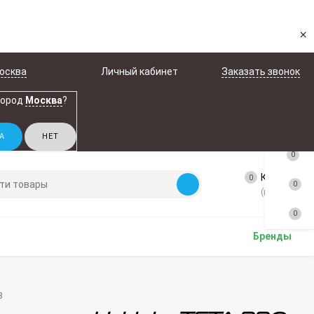
×
осква
Личный кабинет
Заказать звонок
город
Москва
?
0
Корзина
0
0
(пусто)
0
Бренды
3