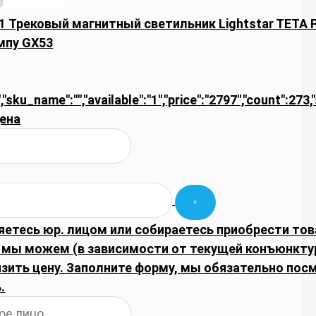
 Трековый магнитный светильник Lightstar TETA 
мпу GX53
","sku_name":"","available":"1","price":"2797","count":27
ена
яетесь юр. лицом или собираетесь приобрести тов
, мы можем (в зависимости от текущей конъюнкту
изить цену. Заполните форму, мы обязательно по
.