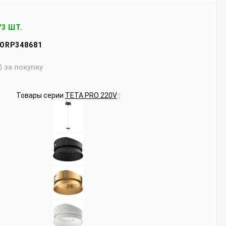
73 ШТ.
ORP348681
) за покупку
Товары серии
TETA PRO 220V
: