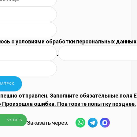
юсь с
условиями обработки
персональных данных
спешно отправлен.
Заполните обязательные поля
E
о
Произошла ошибка. Повторите попытку позднее.
КУПИТЬ
Заказать через: