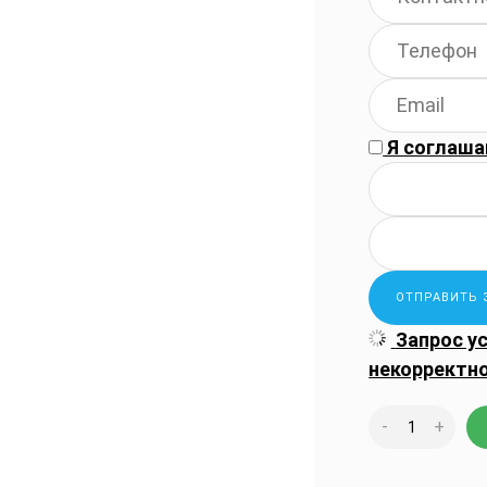
Я соглаша
Запрос у
некорректн
-
+