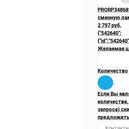
PRORP348681
сменную ла
2 797 руб.
{"542640":
{"id":"542640
Желаемая ц
Количество
Если Вы явл
количестве
запроса) сн
предложить