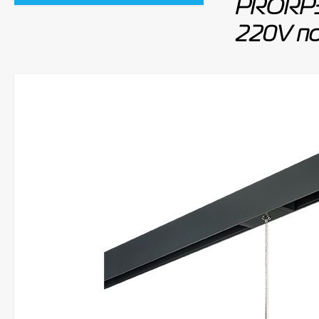
PRORP34
220V по