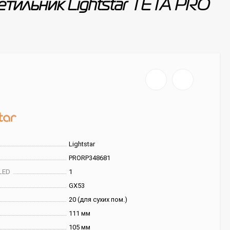
тильник Lightstar TETA PRO
Lightstar
PRORP348681
LED
1
GX53
20 (для сухих пом.)
111 мм
105 мм