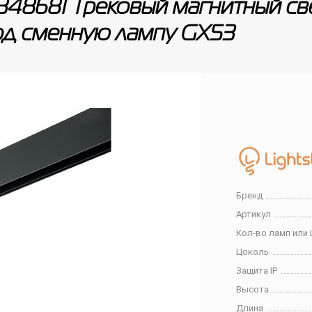
8681 Трековый магнитный све
д сменную лампу GX53
Бренд
Артикул
Кол-во ламп или 
Цоколь
Защита IP
Высота
Длина